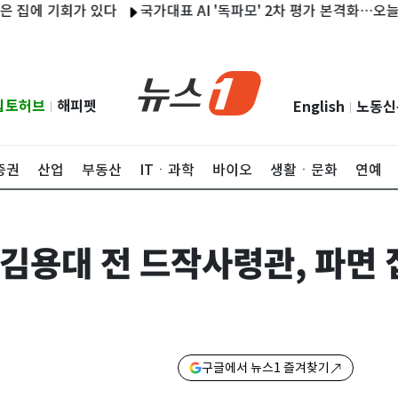
에 기회가 있다
국가대표 AI '독파모' 2차 평가 본격화…오늘 국민 
립토허브
해피펫
English
노동신
|
|
증권
산업
부동산
ITㆍ과학
바이오
생활ㆍ문화
연예
 김용대 전 드작사령관, 파면
구글에서 뉴스1 즐겨찾기