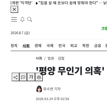
편 '직격탄'
"집을 살 때 돈보다 꿈에 맞춰야 한다" … 낡은 집
크
2026.8.7 (금)
사회
정치
경제
국제
전국
외교
북한
금융ㆍ
사회
법원ㆍ검찰
'평양 무인기 의혹'
가
유수연 기자
2026.03.24 오후 02:58