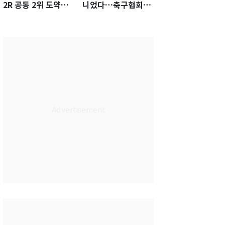
2R 공동 2위 도약…
니었다…축구협회장
통산 최다 21승 신기
출장에 부인 3회 동반
록 도전
'펑펑'