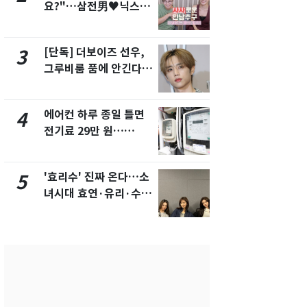
요?"…삼전男♥닉스女
의실에 남자
3:3 단체소개팅 예능 화
요"…경찰 
제
[단독] 더보이즈 선우,
[단독]중수
3
8
그루비룸 품에 안긴다…
수사관 경력
앳에어리어와 전속계약
진…법무사·
택' 유지
에어컨 하루 종일 틀면
전남광주 화
4
9
전기료 29만 원…
교통사고로 
450kWh 넘으면 '요금
지…6명 부
폭탄'
'효리수' 진짜 온다…소
축구협회, 
5
10
녀시대 효연·유리·수영
들 10여명 대
유닛 출격 [N이슈]
대' 의혹…
픽 예선 등