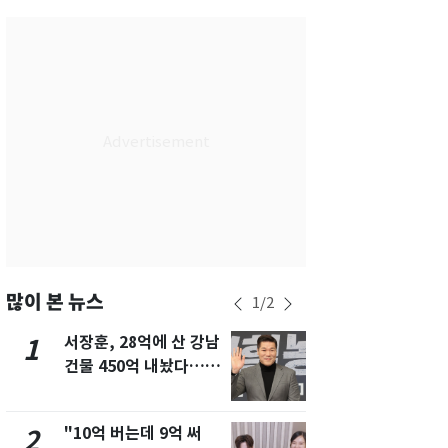
서울
28
℃
부산
28
℃
대구
29
℃
인천
30
℃
광주
27
℃
대전
27
℃
울산
28
℃
강릉
27
℃
많이 본 뉴스
1
/
2
제주
29
℃
서장훈, 28억에 산 강남
13호 태풍 '
1
6
건물 450억 내놨다…세
키나와·가고
후 차익 280억 '잭팟'
근…26만명
"10억 버는데 9억 써
"캐리비안 
2
7