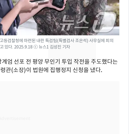
의실에 남자가 있어
요"…경찰 수사
[단독]중수청 가는 검찰
8
수사관 경력 합산 추
진…법무사·집행관 '혜
울고등검찰청에 마련된 내란 특검팀(특별검사 조은석) 사무실에 피의
택' 유지
다. 2025.9.18 ⓒ 뉴스1 김성진 기자
전남광주 화정역 인근서
9
교통사고로 40대 심정
 비상계엄 선포 전 평양 무인기 투입 작전을 주도했다는
지…6명 부상
령관(소장)이 법원에 집행정지 신청을 냈다.
축구협회, 외국인 심판
10
들 10여명 대상 '성 접
대' 의혹…월드컵·올림
픽 예선 등