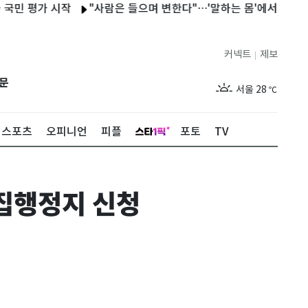
평가 시작
"사람은 들으며 변한다"…'말하는 몸'에서 '듣는 몸'으로
커넥트
제보
|
제주
29
℃
문
서울
28
℃
부산
28
℃
스포츠
오피니언
피플
포토
TV
대구
29
℃
인천
30
℃
 집행정지 신청
광주
27
℃
대전
27
℃
울산
28
℃
강릉
27
℃
제주
29
℃