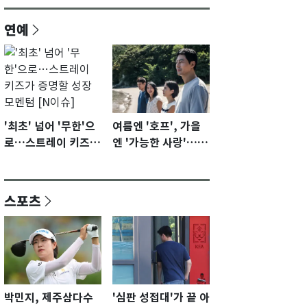
연예
'최초' 넘어 '무한'으
여름엔 '호프', 가을
로…스트레이 키즈가
엔 '가능한 사랑'…국
증명할 성장 모멘텀
제영화제 수상 기대
[N이슈]
감 [N이슈]
스포츠
박민지, 제주삼다수
'심판 성접대'가 끝 아