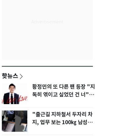
핫뉴스
황정민의 또 다른 팬 등장 "지
독히 엮이고 싶었던 건 너" 폭
로녀 직격
"출근길 지하철서 두자리 차
지, 업무 보는 100㎏ 남성…
부딪히면 신경질"