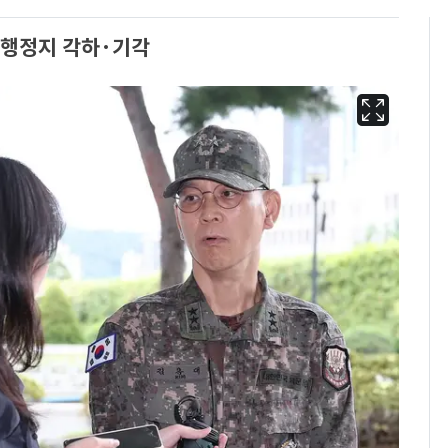
 집행정지 각하·기각
13호 태풍 '돌핀' 日오
6
키나와·가고시마현 접
근…26만명 대피령
"캐리비안 베이 여자 탈
7