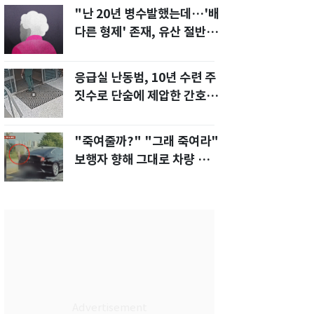
"난 20년 병수발했는데…'배
다른 형제' 존재, 유산 절반 가
져가나"
응급실 난동범, 10년 수련 주
짓수로 단숨에 제압한 간호사
화제[영상]
"죽여줄까?" "그래 죽여라"
보행자 향해 그대로 차량 돌진
한 운전자[영상]