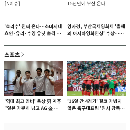
'효리수' 진짜 온다…소녀시대
양자경, 부산국제영화제 '올해
효연·유리·수영 유닛 출격 [N
의 아시아영화인상' 수상…15
이슈]
년만에 부산 온다
스포츠
'역대 최고 멤버' 육상 男 계주
'16일 간 4경기' 결코 가볍지
"일본 가뿐히 넘고 AG 金 따겠
않은 축구대표팀 '임시 감독'
다"
무게