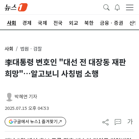
치
사회
경제
국제
전국
외교
북한
금융ㆍ증권
산업
사회
법원ㆍ검찰
李대통령 변호인 "대선 전 대장동 재판
희망"…알고보니 사칭범 소행
박혜연 기자
2025.07.15 오후 04:53
가
구글에서 뉴스1 즐겨찾기