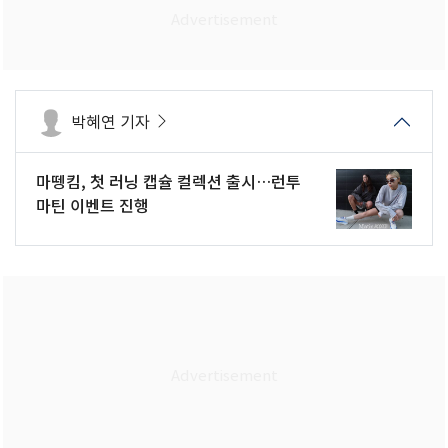
박혜연 기자
마뗑킴, 첫 러닝 캡슐 컬렉션 출시…런투
마틴 이벤트 진행