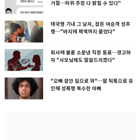
거절…허위 주장 다 밝힐 수 있다"
태국행 기내 그 남자, 잠든 여승객 성추
행…"바지에 체액까지 묻었다"
회사에 불륜 소문낸 직장 동료…경고하
자 "사모님께도 말씀드리겠다"
"오빠 잠깐 집으로 와"…딸 틱톡으로 유
인해 성폭행 복수한 아빠