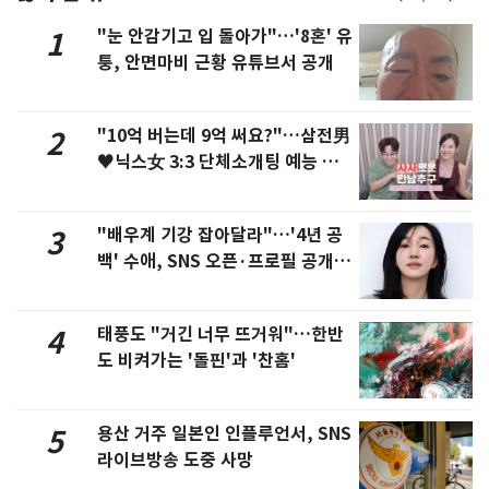
"눈 안감기고 입 돌아가"…'8혼' 유
1
퉁, 안면마비 근황 유튜브서 공개
"10억 버는데 9억 써요?"…삼전男
2
♥닉스女 3:3 단체소개팅 예능 화
제
"배우계 기강 잡아달라"…'4년 공
3
백' 수애, SNS 오픈·프로필 공개
화제
태풍도 "거긴 너무 뜨거워"…한반
4
도 비켜가는 '돌핀'과 '찬홈'
용산 거주 일본인 인플루언서, SNS
5
라이브방송 도중 사망