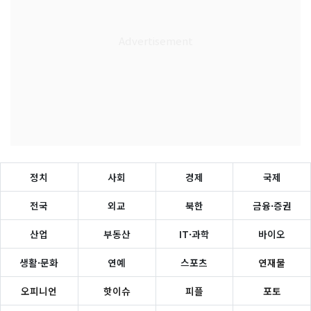
정치
사회
경제
국제
전국
외교
북한
금융·증권
산업
부동산
IT·과학
바이오
생활·문화
연예
스포츠
연재물
오피니언
핫이슈
피플
포토