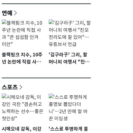
연예
블랙핑크 지수, 10주
'김구라子' 그리, 할
년 논란에 직접 사과
머니외 여행서 "친모
"큰 섭섭함 안겨 미
전라도에 잘 있어"…
안"
유튜브서 언급
스포츠
시메오네 감독, 이강
'스스로 투명하게 홍