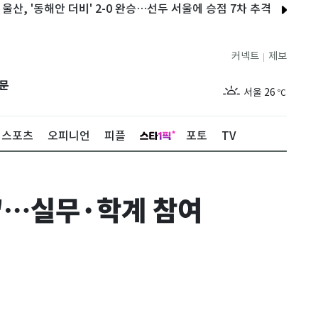
'동해안 더비' 2-0 완승…선두 서울에 승점 7차 추격
이란 "오만과
커넥트
제보
|
제주
30
℃
문
서울
26
℃
부산
29
℃
스포츠
오피니언
피플
포토
TV
대구
28
℃
인천
29
℃
회'…실무·학계 참여
광주
29
℃
대전
28
℃
울산
28
℃
강릉
21
℃
제주
30
℃