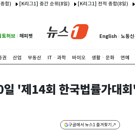
[K리그1] 중간 순위(8일)
[K리그1] 전적 종합(8일)
울산, 
립토허브
해피펫
English
노동신
|
|
증권
산업
부동산
ITㆍ과학
바이오
생활ㆍ문화
연예
30일 '제14회 한국법률가대
구글에서 뉴스1 즐겨찾기