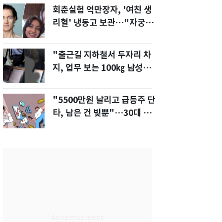
회춘실험 억만장자, '여친 생
리혈' 냉동고 보관…"자궁 내
부 궁금해"
"출근길 지하철서 두자리 차
지, 업무 보는 100㎏ 남성…
부딪히면 신경질"
"5500만원 날리고 급등주 단
타, 남은 건 빚뿐"…30대 여
성 파혼 위기