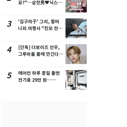
요?"…삼전男♥닉스女
속…전국 곳곳
3:3 단체소개팅 예능 화
날씨]
제
'김구라子' 그리, 할머
[단독] 경찰,
3
8
니외 여행서 "친모 전라
제작사 회장
도에 잘 있어"…유튜브
시장법 위반
서 언급
[단독] 더보이즈 선우,
[단독]중수
4
9
그루비룸 품에 안긴다…
수사관 경력
앳에어리어와 전속계약
진…법무사·
택' 유지
에어컨 하루 종일 틀면
'심판 성접대
5
10
전기료 29만 원…
었다…축구
450kWh 넘으면 '요금
에 부인 3회 
폭탄'