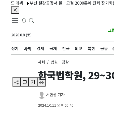
드 데뷔
부산 철강공장서 불…고철 2000톤에 진화 장기화(종합)
크
2026.8.8 (토)
사회
정치
경제
국제
전국
외교
북한
금융ㆍ
사회
법원ㆍ검찰
한국법학원, 29~
가
서한샘 기자
2024.10.11 오후 05:45