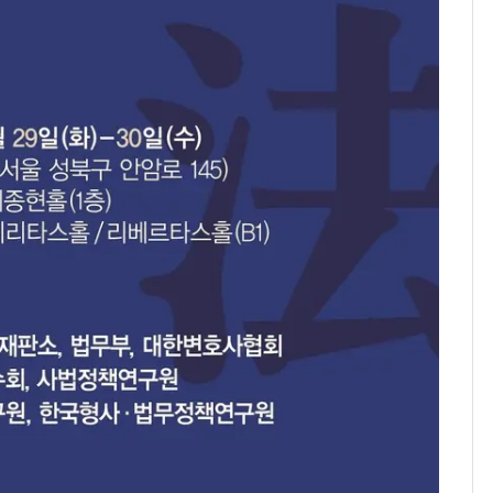
속…전국 곳곳 비 [오늘
날씨]
[단독] 경찰, '김부장'
8
제작사 회장 수사…자본
시장법 위반 의혹
[단독]중수청 가는 검찰
9
수사관 경력 합산 추
진…법무사·집행관 '혜
택' 유지
'심판 성접대'가 끝 아니
10
었다…축구협회장 출장
에 부인 3회 동반 '펑펑'