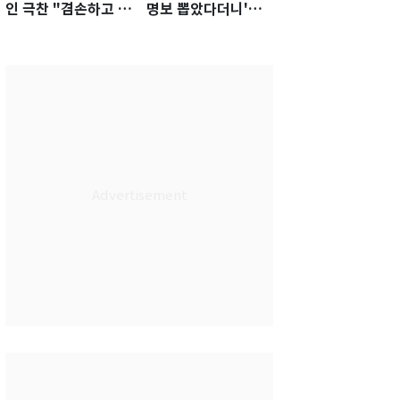
인 극찬 "겸손하고 노
명보 뽑았다더니'…2
력하는 선수…좋은
년 만에 말 바꾼 이임
첫인상"
생