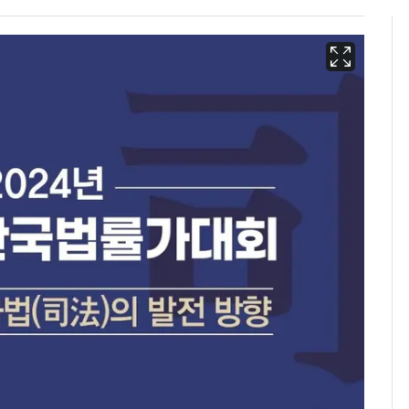
13호 태풍 '돌핀' 日오
6
키나와·가고시마현 접
근…26만명 대피령
낮 최고 37도 폭염 계
7