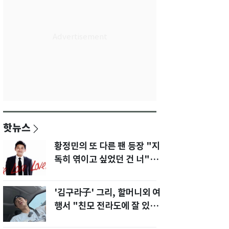
핫뉴스
황정민의 또 다른 팬 등장 "지
독히 엮이고 싶었던 건 너" 폭
로녀 직격
'김구라子' 그리, 할머니외 여
행서 "친모 전라도에 잘 있
어"…유튜브서 언급