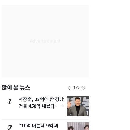
서울
26
℃
부산
29
℃
대구
28
℃
인천
29
℃
광주
29
℃
대전
28
℃
울산
28
℃
강릉
21
℃
많이 본 뉴스
1
/
2
제주
30
℃
서장훈, 28억에 산 강남
13호 태풍 '
1
6
건물 450억 내놨다…세
키나와·가고
후 차익 280억 '잭팟'
근…26만명
"10억 버는데 9억 써
낮 최고 37
2
7