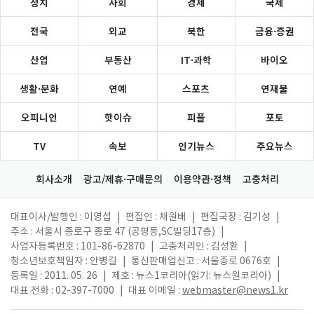
정치
사회
경제
국제
전국
외교
북한
금융·증권
산업
부동산
IT·과학
바이오
생활·문화
연예
스포츠
연재물
오피니언
핫이슈
피플
포토
TV
속보
인기뉴스
주요뉴스
회사소개
광고/제휴·구매문의
이용약관·정책
고충처리
대표이사/발행인 : 이영섭
|
편집인 : 채원배
|
편집국장 : 김기성
|
주소 : 서울시 종로구 종로 47 (공평동,SC빌딩17층)
|
사업자등록번호 : 101-86-62870
|
고충처리인 : 김성환
|
청소년보호책임자 : 안병길
|
통신판매업신고 : 서울종로 0676호
|
등록일 : 2011. 05. 26
|
제호 : 뉴스1코리아(읽기: 뉴스원코리아)
|
대표 전화 : 02-397-7000
|
대표 이메일 :
webmaster@news1.kr