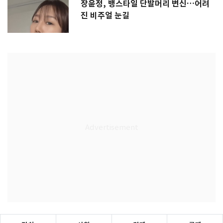
장윤정, 뱅스타일 단발머리 변신…어려
진 비주얼 눈길