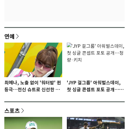
연예
최예나, 노출 없이 '워터밤' 퀸
'JYP 걸그룹' 아워벌스데이,
등극…전신 슈트로 신선한 충
첫 싱글 콘셉트 포토 공개…청
격 [N샷]
량·키치
스포츠