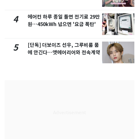
제
에어컨 하루 종일 틀면 전기료 29만
4
원…450kWh 넘으면 '요금 폭탄'
[단독] 더보이즈 선우, 그루비룸 품
5
에 안긴다…앳에어리어와 전속계약