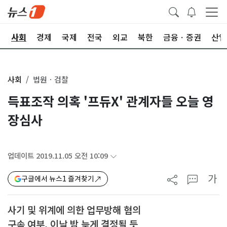
치
사회
경제
국제
전국
외교
북한
금융ㆍ증권
산업
사회
법원ㆍ검찰
득표조작 의혹 '프듀X' 관계자들 오늘 영
장심사
업데이트 2019.11.05 오전 10:09
가
구글에서 뉴스1 즐겨찾기
사기 및 위계에 의한 업무방해 혐의
구속 여부, 이날 밤 늦게 결정될 듯