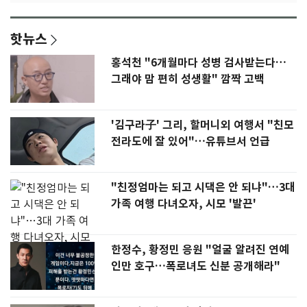
핫뉴스
홍석천 "6개월마다 성병 검사받는다…
그래야 맘 편히 성생활" 깜짝 고백
'김구라子' 그리, 할머니외 여행서 "친모
전라도에 잘 있어"…유튜브서 언급
"친정엄마는 되고 시댁은 안 되냐"…3대
가족 여행 다녀오자, 시모 '발끈'
한정수, 황정민 응원 "얼굴 알려진 연예
인만 호구…폭로녀도 신분 공개해라"