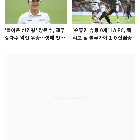
'돌아온 신인왕' 장은수, 제주
'손흥민 슈팅 0개' LA FC, 멕
삼다수 역전 우승…생애 첫승
시코 팀 톨루카에 1-0 진땀승
감격