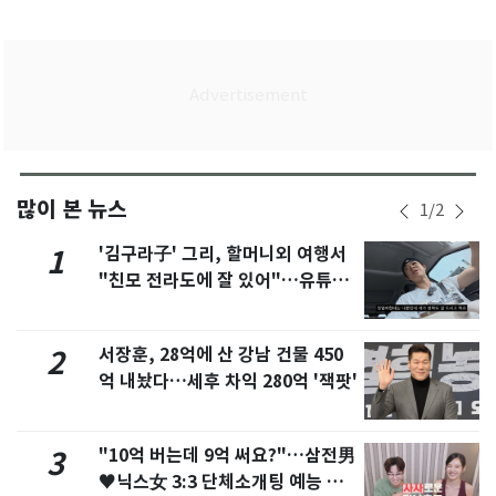
많이 본 뉴스
1
/
2
'김구라子' 그리, 할머니외 여행서
1
"친모 전라도에 잘 있어"…유튜브
서 언급
서장훈, 28억에 산 강남 건물 450
2
억 내놨다…세후 차익 280억 '잭팟'
"10억 버는데 9억 써요?"…삼전男
3
♥닉스女 3:3 단체소개팅 예능 화