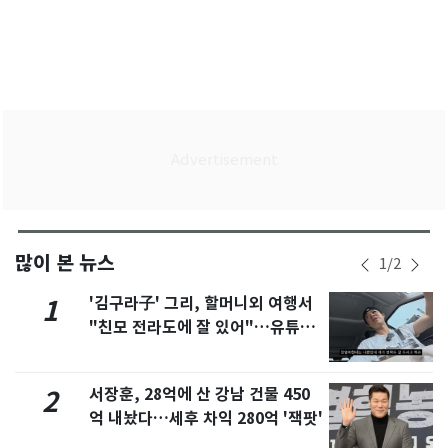
많이 본 뉴스
1
/
2
'김구라子' 그리, 할머니외 여행서
1
"친모 전라도에 잘 있어"…유튜브
서 언급
서장훈, 28억에 산 강남 건물 450
2
억 내놨다…세후 차익 280억 '잭팟'