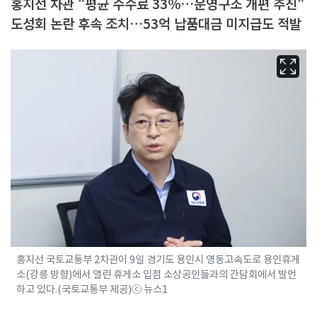
홍지선 차관 "평균 수수료 33%…운영구조 개편 추진"
도성회 논란 후속 조치…53억 납품대금 미지급도 적발
홍지선 국토교통부 2차관이 9일 경기도 용인시 영동고속도로 용인휴게
소(강릉 방향)에서 열린 휴게소 입점 소상공인들과의 간담회에서 발언
하고 있다.(국토교통부 제공)ⓒ 뉴스1