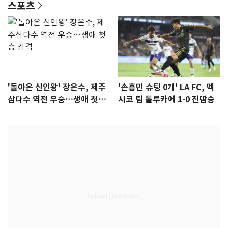
스포츠
'돌아온 신인왕' 장은수, 제주
'손흥민 슈팅 0개' LA FC, 멕
삼다수 역전 우승…생애 첫승
시코 팀 톨루카에 1-0 진땀승
감격