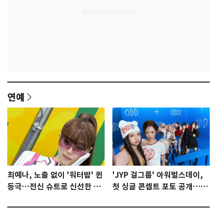
연예
최예나, 노출 없이 '워터밤' 퀸
'JYP 걸그룹' 아워벌스데이,
등극…전신 슈트로 신선한 충
첫 싱글 콘셉트 포토 공개…청
격 [N샷]
량·키치