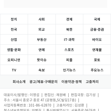
정치
사회
경제
국제
전국
외교
북한
금융·증권
산업
부동산
IT·과학
바이오
생활·문화
연예
스포츠
연재물
오피니언
핫이슈
피플
포토
TV
속보
인기뉴스
주요뉴스
회사소개
광고/제휴·구매문의
이용약관·정책
고충처리
대표이사/발행인 : 이영섭
|
편집인 : 채원배
|
편집국장 : 김기성
|
주소 : 서울시 종로구 종로 47 (공평동,SC빌딩17층)
|
사업자등록번호 : 101-86-62870
|
고충처리인 : 김성환
|
청소년보호책임자 : 안병길
|
통신판매업신고 : 서울종로 0676호
|