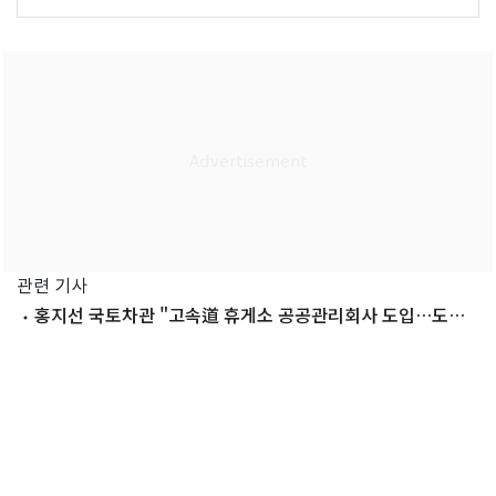
관련 기사
홍지선 국토차관 "고속道 휴게소 공공관리회사 도입…도공
출신 배제"