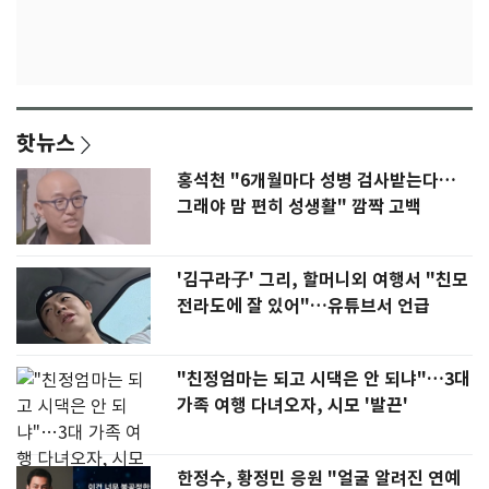
핫뉴스
홍석천 "6개월마다 성병 검사받는다…
그래야 맘 편히 성생활" 깜짝 고백
'김구라子' 그리, 할머니외 여행서 "친모
전라도에 잘 있어"…유튜브서 언급
"친정엄마는 되고 시댁은 안 되냐"…3대
가족 여행 다녀오자, 시모 '발끈'
한정수, 황정민 응원 "얼굴 알려진 연예