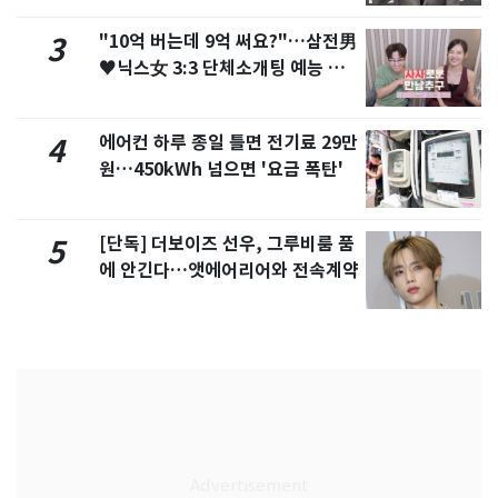
"10억 버는데 9억 써요?"…삼전男
3
♥닉스女 3:3 단체소개팅 예능 화
제
에어컨 하루 종일 틀면 전기료 29만
4
원…450kWh 넘으면 '요금 폭탄'
[단독] 더보이즈 선우, 그루비룸 품
5
에 안긴다…앳에어리어와 전속계약