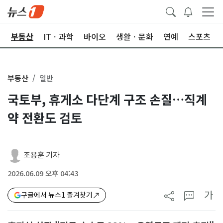
업
부동산
ITㆍ과학
바이오
생활ㆍ문화
연예
스포츠
부동산
일반
국토부, 휴게소 다단계 구조 손질…직계
약 전환도 검토
조용훈 기자
2026.06.09 오후 04:43
가
구글에서 뉴스1 즐겨찾기