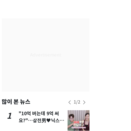
서울
31
℃
부산
27
℃
대구
29
℃
인천
29
℃
광주
27
℃
대전
28
℃
울산
26
℃
강릉
25
℃
제주
27
℃
많이 본 뉴스
1
/
2
"10억 버는데 9억 써
삼성전자·S
1
6
요?"…삼전男♥닉스女
"주주 환원 
3:3 단체소개팅 예능 화
확대할 것" 