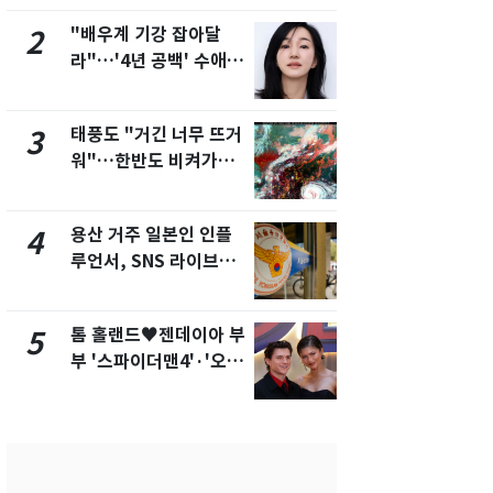
제
"배우계 기강 잡아달
펄펄 끓는 서
2
7
라"…'4년 공백' 수애,
돌파하나…한
SNS 오픈·프로필 공개
폭염[오늘날
화제
태풍도 "거긴 너무 뜨거
SK하이닉스
3
8
워"…한반도 비켜가는
켓 하한가…
'돌핀'과 '찬홈'
에 시초가 
용산 거주 일본인 인플
[단독]"이번
4
9
루언서, SNS 라이브방
현, 토스역
송 도중 사망
울 지하철에
새겼다
톰 홀랜드♥젠데이아 부
"캐리비안 
5
10
부 '스파이더맨4'·'오디
의실에 남자
세이'로 극장 장악
요"…경찰 