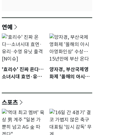
연예
'효리수' 진짜 온다…
양자경, 부산국제영
소녀시대 효연·유리·
화제 '올해의 아시아
수영 유닛 출격 [N이
영화인상' 수상…15
슈]
년만에 부산 온다
스포츠