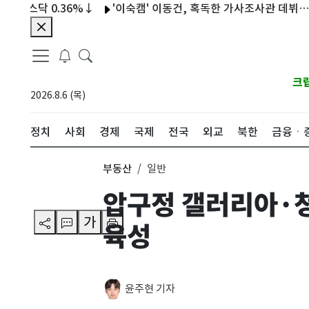
닥 0.36%↓
'이숙캠' 이동건, 혹독한 가사조사관 데뷔…"예상보
크
2026.8.6 (목)
정치
사회
경제
국제
전국
외교
북한
금융ㆍ
부동산
일반
압구정 갤러리아·
가
육성
윤주현 기자