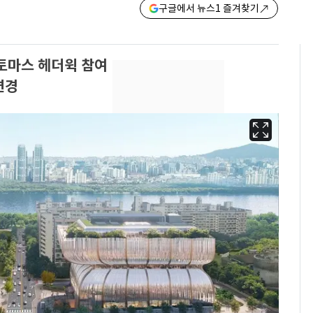
구글에서 뉴스1 즐겨찾기
토마스 헤더윅 참여
변경
삼성전자·SK하이닉스
6
"주주 환원 의미 있게
확대할 것" 약속