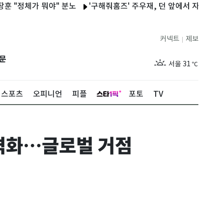
정체가 뭐야" 분노
'구해줘홈즈' 주우재, 던 앞에서 자신감 폭발…"
커넥트
제보
|
제주
27
℃
문
서울
31
℃
부산
27
℃
스포츠
오피니언
피플
포토
TV
대구
29
℃
인천
29
℃
격화…글로벌 거점
광주
27
℃
대전
28
℃
울산
26
℃
강릉
25
℃
제주
27
℃