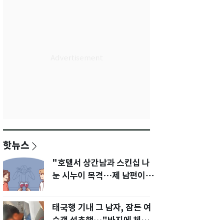
핫뉴스
"호텔서 상간남과 스킨십 나
눈 시누이 목격…제 남편이
입 다물라 하네요"
태국행 기내 그 남자, 잠든 여