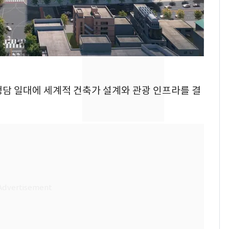
펄펄 끓는 서울, 40도
7
돌파하나…한낮 39도
폭염[오늘날씨]
SK하이닉스 또 프리마
8
켓 하한가…달랑 11주
에 시초가 소동
·청담 일대에 세계적 건축가 설계와 관광 인프라를 결
[단독]"이번 역은 신논
9
현, 토스역입니다"…서
울 지하철에 토스 이름
새겼다
"캐리비안 베이 여자 탈
10
의실에 남자가 있어
요"…경찰 수사