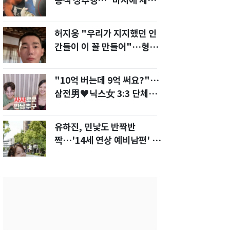
승객 성추행…"바지에 체액
까지 묻었다"
허지웅 "우리가 지지했던 인
간들이 이 꼴 만들어"…형소
법 개정안에 발끈
"10억 버는데 9억 써요?"…
삼전男♥닉스女 3:3 단체소
개팅 예능 화제
유하진, 민낯도 반짝반
짝…'14세 연상 예비남편' 강
균성이 반한 청순 미모