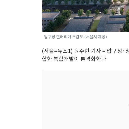
압구정 갤러리아 조감도 (서울시 제공)
(서울=뉴스1) 윤주현 기자 = 압구정
합한 복합개발이 본격화한다