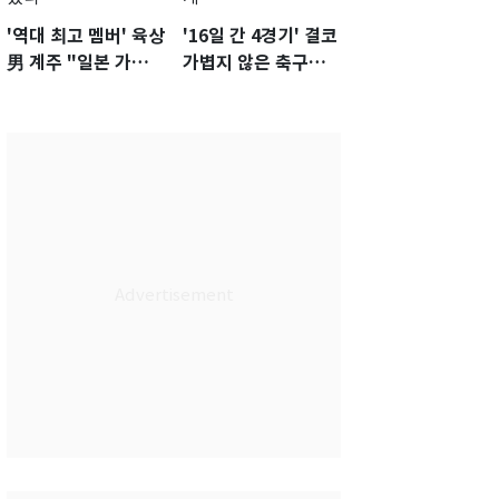
'역대 최고 멤버' 육상
'16일 간 4경기' 결코
男 계주 "일본 가뿐히
가볍지 않은 축구대
넘고 AG 金 따겠다"
표팀 '임시 감독' 무게