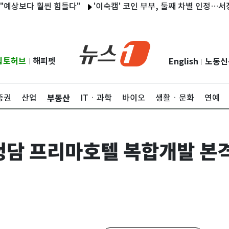
다 훨씬 힘들다"
'이숙캠' 코인 부부, 둘째 차별 인정…서장훈 "
립토허브
해피펫
English
노동신
|
|
부동산
증권
산업
ITㆍ과학
바이오
생활ㆍ문화
연예
청담 프리마호텔 복합개발 본