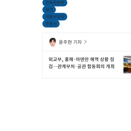
건축위원회
심의
서울시심의
부동산
윤주현 기자
외교부, 홍해·아덴만 해역 상황 점
검…관계부처·공관 합동회의 개최