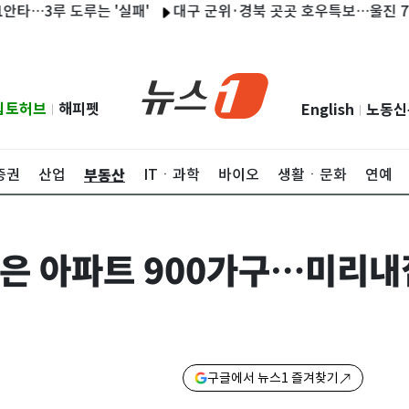
3루 도루는 '실패'
대구 군위·경북 곳곳 호우특보…울진 78㎜·영
립토허브
해피펫
English
노동신
|
|
부동산
증권
산업
ITㆍ과학
바이오
생활ㆍ문화
연예
은 아파트 900가구…미리내
구글에서 뉴스1 즐겨찾기