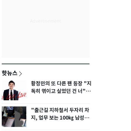
핫뉴스
황정민의 또 다른 팬 등장 "지
독히 엮이고 싶었던 건 너" 폭
로녀 직격
"출근길 지하철서 두자리 차
지, 업무 보는 100㎏ 남성…
부딪히면 신경질"