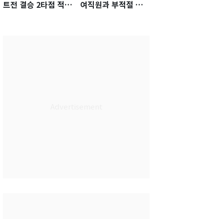
트전 결승 2타점 적시
여직원과 부적절 관
타…5-2 승리 견인
계에 거액 퇴직금 지
급 논란