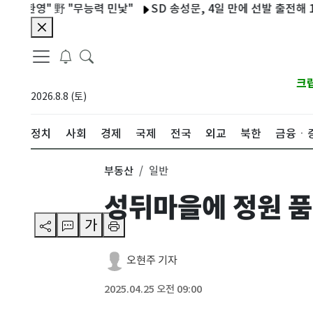
환영" 野 "무능력 민낯"
SD 송성문, 4일 만에 선발 출전해 1안타…
크
2026.8.8 (토)
정치
사회
경제
국제
전국
외교
북한
금융ㆍ
부동산
일반
성뒤마을에 정원 품
가
오현주 기자
2025.04.25 오전 09:00