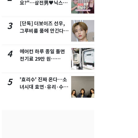
요?"…삼전男♥닉스女
속…전국 곳곳
3:3 단체소개팅 예능 화
날씨]
제
[단독] 더보이즈 선우,
[단독]중수
3
8
그루비룸 품에 안긴다…
수사관 경력
앳에어리어와 전속계약
진…법무사·
택' 유지
에어컨 하루 종일 틀면
"캐리비안 
4
9
전기료 29만 원…
의실에 남자
450kWh 넘으면 '요금
요"…경찰 
폭탄'
'효리수' 진짜 온다…소
전남광주 화
5
10
녀시대 효연·유리·수영
교통사고로 
유닛 출격 [N이슈]
지…6명 부