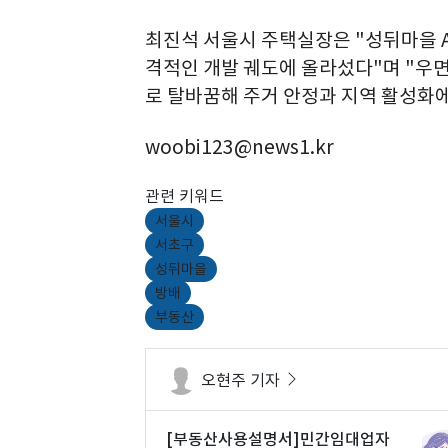
최진석 서울시 주택실장은 "성뒤마을 
격적인 개발 궤도에 올라섰다"며 "우
로 탈바꿈해 주거 안정과 지역 활성화에
woobi123@news1.kr
관련 키워드
서울시
서초구
성뒤마을
방배
부동산
오현주 기자
[부동산사용설명서]민간임대업자