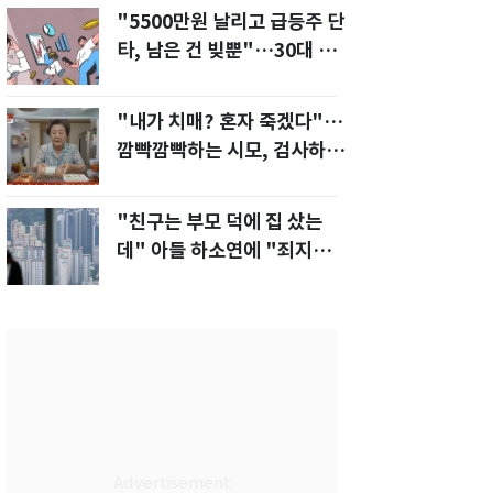
"5500만원 날리고 급등주 단
타, 남은 건 빚뿐"…30대 여
성 파혼 위기
"내가 치매? 혼자 죽겠다"…
깜빡깜빡하는 시모, 검사하라
하자 '발끈'
"친구는 부모 덕에 집 샀는
데" 아들 하소연에 "죄지었
다" 사죄 '먹먹'