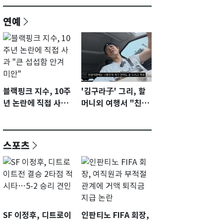
연예
블랙핑크 지수, 10주
'김구라子' 그리, 할
년 논란에 직접 사과
머니외 여행서 "친모
"큰 섭섭함 안겨 미
전라도에 잘 있어"…
안"
유튜브서 언급
스포츠
SF 이정후, 디트로이
인판티노 FIFA 회장,