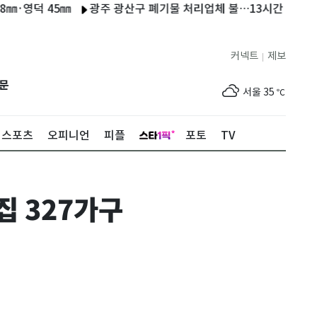
덕 45㎜
광주 광산구 폐기물 처리업체 불…13시간 만에 진화(종
커넥트
제보
|
제주
30
℃
문
서울
35
℃
부산
33
℃
스포츠
오피니언
피플
포토
TV
대구
31
℃
인천
36
℃
집 327가구
광주
33
℃
대전
36
℃
울산
32
℃
강릉
22
℃
제주
30
℃