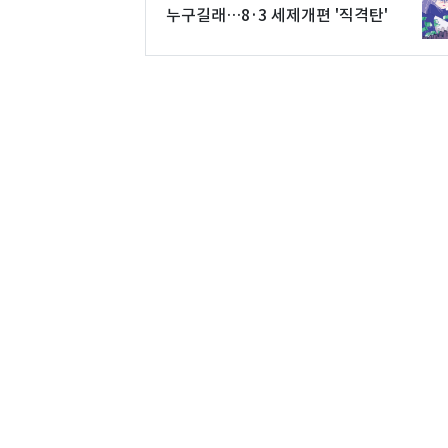
누구길래…8·3 세제개편 '직격탄'