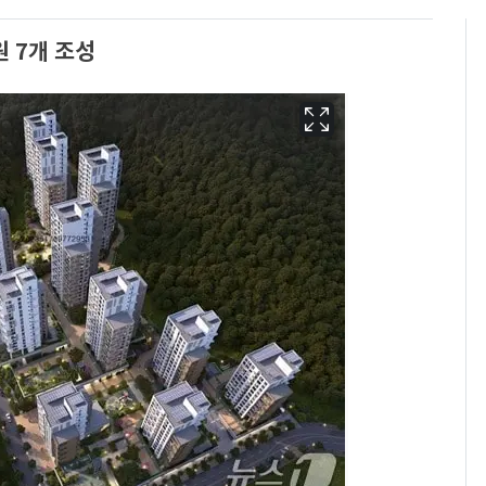
 7개 조성
13호 태풍 '돌핀' 日오
6
키나와·가고시마현 접
근…26만명 대피령
낮 최고 37도 폭염 계
7