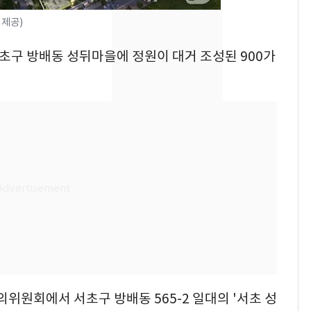
속…전국 곳곳 비 [오늘
 제공)
날씨]
[단독]중수청 가는 검찰
8
서초구 방배동 성뒤마을에 정원이 대거 조성된 900가
수사관 경력 합산 추
진…법무사·집행관 '혜
택' 유지
"캐리비안 베이 여자 탈
9
의실에 남자가 있어
요"…경찰 수사
전남광주 화정역 인근서
10
교통사고로 40대 심정
지…6명 부상
위원회에서 서초구 방배동 565-2 일대의 '서초 성