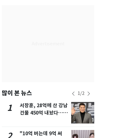
서울
35
℃
부산
33
℃
대구
31
℃
인천
36
℃
광주
33
℃
대전
36
℃
울산
32
℃
강릉
22
℃
많이 본 뉴스
1
/
2
제주
30
℃
서장훈, 28억에 산 강남
13호 태풍 '
1
6
건물 450억 내놨다…세
키나와·가고
후 차익 280억 '잭팟'
근…26만명
"10억 버는데 9억 써
낮 최고 37
2
7