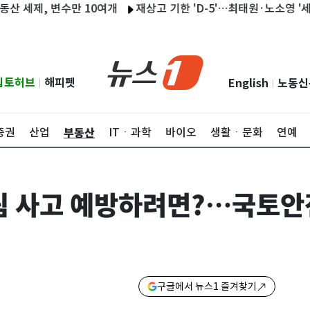
제, 변수만 10여개
재상고 기한 'D-5'…최태원·노소영 '세기의 
립토허브
해피펫
English
노동신
|
|
부동산
증권
산업
ITㆍ과학
바이오
생활ㆍ문화
연예
림 사고 예방하려면?…국토안
구글에서 뉴스1 즐겨찾기