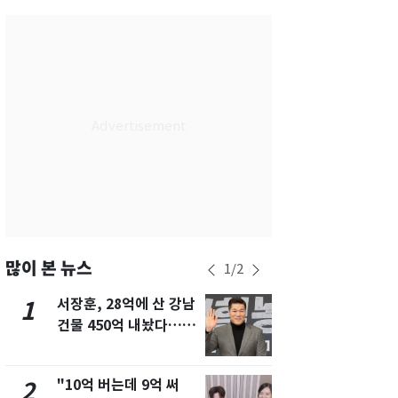
서울
24
℃
부산
27
℃
대구
26
℃
인천
26
℃
광주
28
℃
대전
27
℃
울산
26
℃
강릉
19
℃
많이 본 뉴스
1
/
2
제주
26
℃
서장훈, 28억에 산 강남
13호 태풍 '
1
6
건물 450억 내놨다…세
키나와·가고
후 차익 280억 '잭팟'
근…26만명
"10억 버는데 9억 써
[단독] 경찰,
2
7