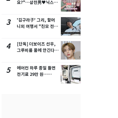
요?"…삼전男♥닉스女
제작사 회장
3:3 단체소개팅 예능 화
시장법 위반
제
'김구라子' 그리, 할머
회춘실험 억만
3
8
니외 여행서 "친모 전라
친 생리혈' 냉동고 보
도에 잘 있어"…유튜브
관…"자궁 
서 언급
해"
[단독] 더보이즈 선우,
낮 최고 37
4
9
그루비룸 품에 안긴다…
속…전국 곳곳
앳에어리어와 전속계약
날씨]
에어컨 하루 종일 틀면
'심판 성접대
5
10
전기료 29만 원…
었다…축구
450kWh 넘으면 '요금
에 부인 3회 
폭탄'