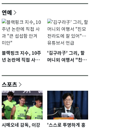
연예
블랙핑크 지수, 10주
'김구라子' 그리, 할
년 논란에 직접 사과
머니외 여행서 "친모
"큰 섭섭함 안겨 미
전라도에 잘 있어"…
안"
유튜브서 언급
스포츠
시메오네 감독, 이강
'스스로 투명하게 홍