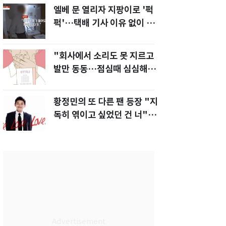
엘베 문 열리자 지팡이로 '퍽
퍽'…택배 기사 이유 없이 폭
행한 아파트 주민[영상]
"회사에서 소리도 못 지르고
발만 동동…점심때 심심해서
산 복권이 1등"
황정민의 또 다른 팬 등장 "지
독히 엮이고 싶었던 건 너" 폭
로녀 직격