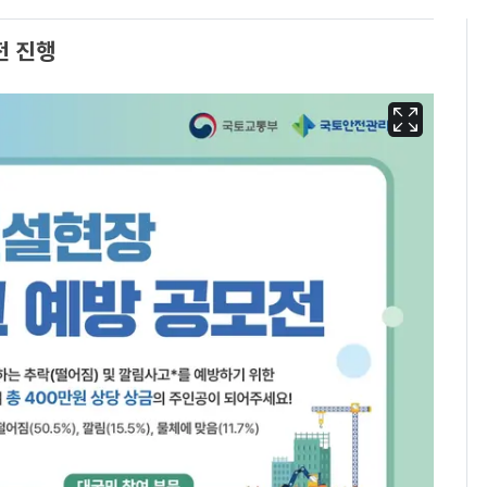
전 진행
13호 태풍 '돌핀' 日오
6
키나와·가고시마현 접
근…26만명 대피령
[단독] 경찰, '김부장'
7