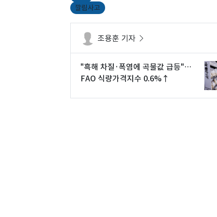
깔림사고
조용훈 기자
"흑해 차질·폭염에 곡물값 급등"…
FAO 식량가격지수 0.6%↑