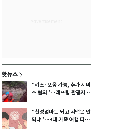
핫뉴스
"키스·포옹 가능, 추가 서비
스 협의"…래프팅 관광지 '동
반 여성' 논란
"친정엄마는 되고 시댁은 안
되냐"…3대 가족 여행 다녀
오자, 시모 '발끈'