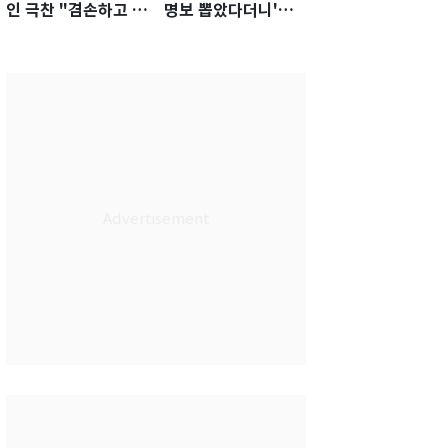
인 극찬 "겸손하고 노
명보 뽑았다더니'…2
력하는 선수…좋은
년 만에 말 바꾼 이임
첫인상"
생