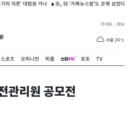
이혼' 대법원 가나
美, 韓 '가짜뉴스법'도 문제 삼았다…디지털 규제
커넥트
제보
|
제주
26
℃
문
서울
24
℃
부산
27
℃
스포츠
오피니언
피플
포토
TV
대구
26
℃
인천
26
℃
전관리원 공모전
광주
28
℃
대전
27
℃
울산
26
℃
강릉
19
℃
제주
26
℃