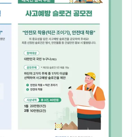
제작사 회장 수사…자본
시장법 위반 의혹
회춘실험 억만장자, '여
8
친 생리혈' 냉동고 보
관…"자궁 내부 궁금
해"
낮 최고 37도 폭염 계
9
속…전국 곳곳 비 [오늘
날씨]
'심판 성접대'가 끝 아니
10
었다…축구협회장 출장
에 부인 3회 동반 '펑펑'