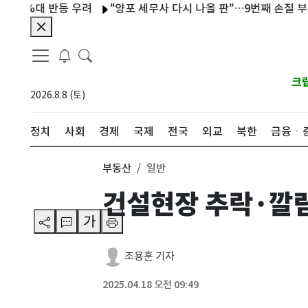
%대 반등 우려
"양포 세무사 다시 나올 판"…9번째 손질 부동산 세
크
2026.8.8 (토)
정치
사회
경제
국제
전국
외교
북한
금융ㆍ
부동산
일반
건설현장 추락·깔
가
조용훈 기자
2025.04.18 오전 09:49