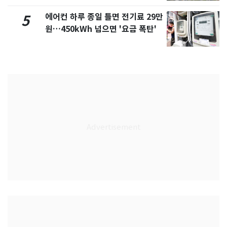
에어컨 하루 종일 틀면 전기료 29만
5
원…450kWh 넘으면 '요금 폭탄'