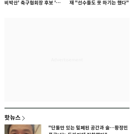
비박산' 축구협회장 후보 '실
재 "선수들도 못 하기는 했다"
종'
핫뉴스
"단둘만 있는 밀폐된 공간과 술…황정민