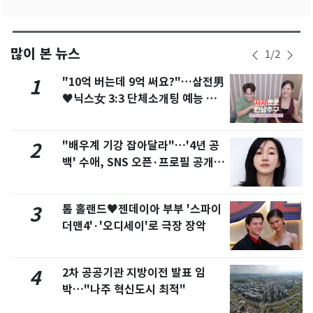
많이 본 뉴스
1
/
2
"10억 버는데 9억 써요?"…삼전男
1
♥닉스女 3:3 단체소개팅 예능 화
제
"배우계 기강 잡아달라"…'4년 공
2
백' 수애, SNS 오픈·프로필 공개
화제
톰 홀랜드♥젠데이아 부부 '스파이
3
더맨4'·'오디세이'로 극장 장악
2차 공공기관 지방이전 발표 임
4
박…"나주 혁신도시 최적"