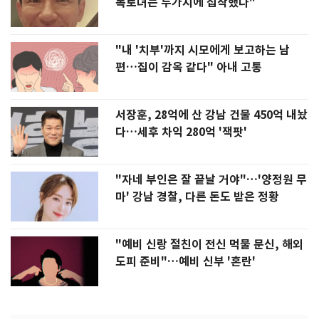
폭로녀는 두가지에 집착했다"
"내 '치부'까지 시모에게 보고하는 남
편…집이 감옥 같다" 아내 고통
서장훈, 28억에 산 강남 건물 450억 내놨
다…세후 차익 280억 '잭팟'
"자네 부인은 잘 끝날 거야"…'양정원 무
마' 강남 경찰, 다른 돈도 받은 정황
"예비 신랑 절친이 전신 먹물 문신, 해외
도피 준비"…예비 신부 '혼란'