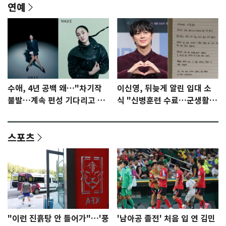
연예
수애, 4년 공백 왜…"차기작
이신영, 뒤늦게 알린 입대 소
불발…계속 편성 기다리고 있
식 "신병훈련 수료…군생활
다"
집중"
스포츠
"이런 진흙탕 안 들어가"…'풍
'남아공 졸전' 처음 입 연 김민