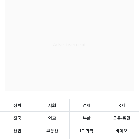
정치
사회
경제
국제
전국
외교
북한
금융·증권
산업
부동산
IT·과학
바이오