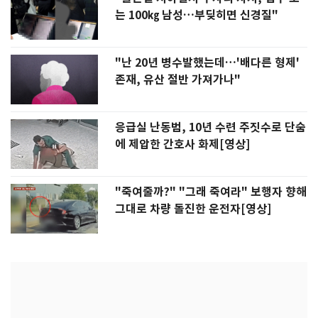
는 100㎏ 남성…부딪히면 신경질"
"난 20년 병수발했는데…'배다른 형제'
존재, 유산 절반 가져가나"
응급실 난동범, 10년 수련 주짓수로 단숨
에 제압한 간호사 화제[영상]
"죽여줄까?" "그래 죽여라" 보행자 향해
그대로 차량 돌진한 운전자[영상]