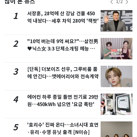
많이 본 뉴스
1
/
2
서장훈, 28억에 산 강남 건물 450
1
억 내놨다…세후 차익 280억 '잭팟'
"10억 버는데 9억 써요?"…삼전男
2
♥닉스女 3:3 단체소개팅 예능 화
제
[단독] 더보이즈 선우, 그루비룸 품
3
에 안긴다…앳에어리어와 전속계약
에어컨 하루 종일 틀면 전기료 29만
4
원…450kWh 넘으면 '요금 폭탄'
'효리수' 진짜 온다…소녀시대 효연
5
·유리·수영 유닛 출격 [N이슈]