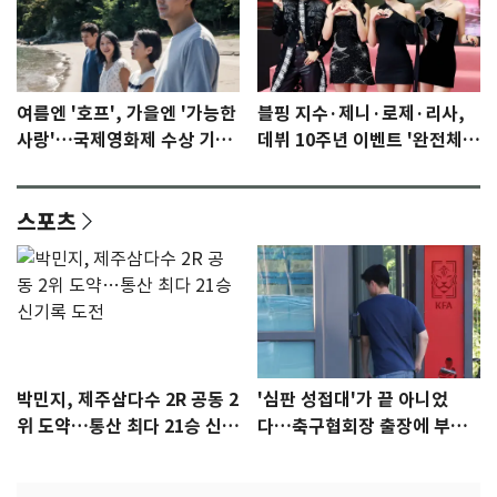
여름엔 '호프', 가을엔 '가능한
블핑 지수·제니·로제·리사,
사랑'…국제영화제 수상 기대
데뷔 10주년 이벤트 '완전체'
감 [N이슈]
참석 확정…기대감 UP
스포츠
박민지, 제주삼다수 2R 공동 2
'심판 성접대'가 끝 아니었
위 도약…통산 최다 21승 신기
다…축구협회장 출장에 부인
록 도전
3회 동반 '펑펑'