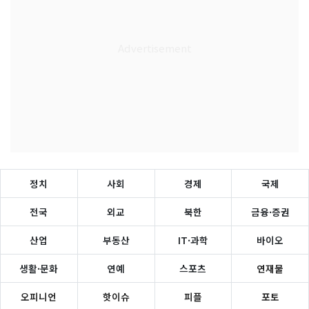
정치
사회
경제
국제
전국
외교
북한
금융·증권
산업
부동산
IT·과학
바이오
생활·문화
연예
스포츠
연재물
오피니언
핫이슈
피플
포토