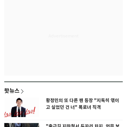
핫뉴스
황정민의 또 다른 팬 등장 "지독히 엮이
고 싶었던 건 너" 폭로녀 직격
"출근길 지하철서 두자리 차지, 업무 보