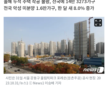
올해 누적 주택 착공 물량, 전국에 14만 3273가구
전국 악성 미분양 1.6만가구, 한 달 새 8.0% 증가
사진은 31일 서울 강동구 올림픽파크 포레온(둔촌주공) 공사 현장. 20
23.10.31/뉴스1 ⓒ News1 이승배 기자