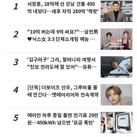
서장훈, 28억에 산 강남 건물 450
1
억 내놨다…세후 차익 280억 '잭팟'
"10억 버는데 9억 써요?"…삼전男
2
♥닉스女 3:3 단체소개팅 예능 화
제
'김구라子' 그리, 할머니외 여행서
3
"친모 전라도에 잘 있어"…유튜브
서 언급
[단독] 더보이즈 선우, 그루비룸 품
4
에 안긴다…앳에어리어와 전속계약
에어컨 하루 종일 틀면 전기료 29만
5
원…450kWh 넘으면 '요금 폭탄'