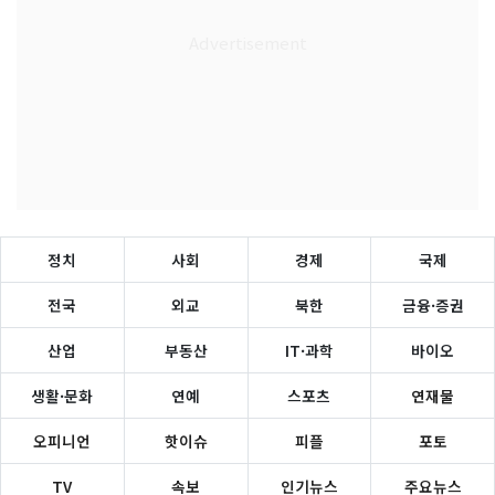
정치
사회
경제
국제
전국
외교
북한
금융·증권
산업
부동산
IT·과학
바이오
생활·문화
연예
스포츠
연재물
오피니언
핫이슈
피플
포토
TV
속보
인기뉴스
주요뉴스