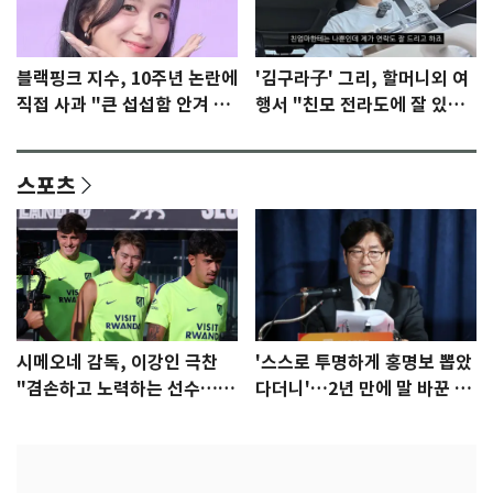
블랙핑크 지수, 10주년 논란에
'김구라子' 그리, 할머니외 여
직접 사과 "큰 섭섭함 안겨 미
행서 "친모 전라도에 잘 있
안"
어"…유튜브서 언급
스포츠
시메오네 감독, 이강인 극찬
'스스로 투명하게 홍명보 뽑았
"겸손하고 노력하는 선수…좋
다더니'…2년 만에 말 바꾼 이
은 첫인상"
임생