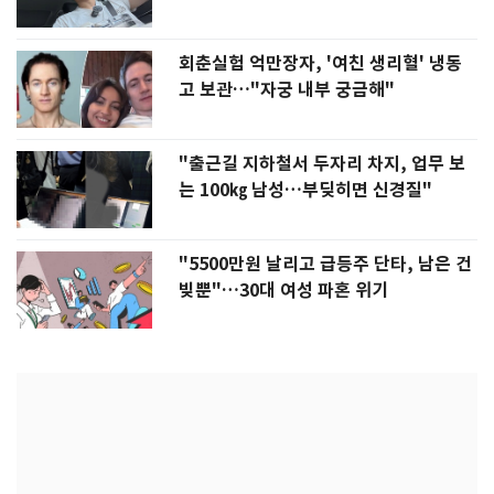
회춘실험 억만장자, '여친 생리혈' 냉동
고 보관…"자궁 내부 궁금해"
"출근길 지하철서 두자리 차지, 업무 보
는 100㎏ 남성…부딪히면 신경질"
"5500만원 날리고 급등주 단타, 남은 건
빚뿐"…30대 여성 파혼 위기