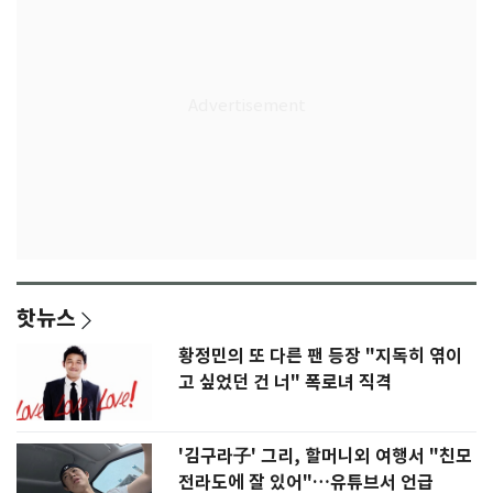
핫뉴스
황정민의 또 다른 팬 등장 "지독히 엮이
고 싶었던 건 너" 폭로녀 직격
'김구라子' 그리, 할머니외 여행서 "친모
전라도에 잘 있어"…유튜브서 언급