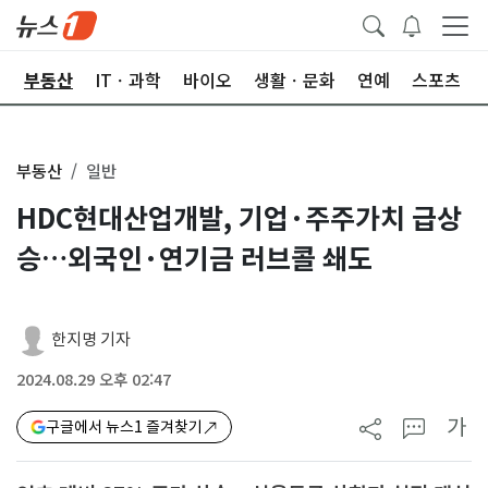
업
부동산
ITㆍ과학
바이오
생활ㆍ문화
연예
스포츠
부동산
일반
HDC현대산업개발, 기업·주주가치 급상
승…외국인·연기금 러브콜 쇄도
한지명 기자
2024.08.29 오후 02:47
가
구글에서 뉴스1 즐겨찾기