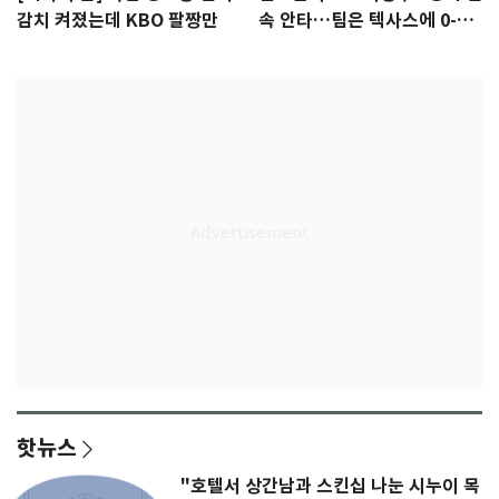
감치 켜졌는데 KBO 팔짱만
속 안타…팀은 텍사스에 0-6
완패
핫뉴스
"호텔서 상간남과 스킨십 나눈 시누이 목