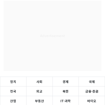
정치
사회
경제
국제
전국
외교
북한
금융·증권
산업
부동산
IT·과학
바이오