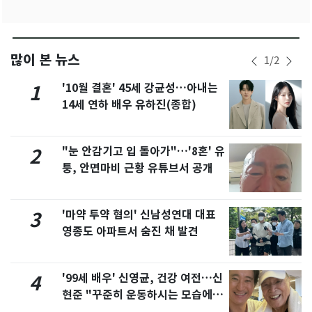
많이 본 뉴스
1
/
2
'10월 결혼' 45세 강균성…아내는
1
14세 연하 배우 유하진(종합)
"눈 안감기고 입 돌아가"…'8혼' 유
2
퉁, 안면마비 근황 유튜브서 공개
'마약 투약 혐의' 신남성연대 대표
3
영종도 아파트서 숨진 채 발견
'99세 배우' 신영균, 건강 여전…신
4
현준 "꾸준히 운동하시는 모습에 큰
자극"