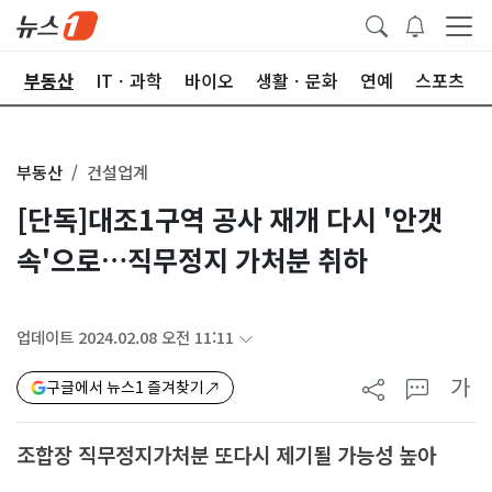
업
부동산
ITㆍ과학
바이오
생활ㆍ문화
연예
스포츠
부동산
건설업계
[단독]대조1구역 공사 재개 다시 '안갯
속'으로…직무정지 가처분 취하
업데이트 2024.02.08 오전 11:11
가
구글에서 뉴스1 즐겨찾기
조합장 직무정지가처분 또다시 제기될 가능성 높아