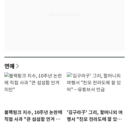
연예
블랙핑크 지수, 10주년 논란에
'김구라子' 그리, 할머니외 여
직접 사과 "큰 섭섭함 안겨 미
행서 "친모 전라도에 잘 있
안"
어"…유튜브서 언급