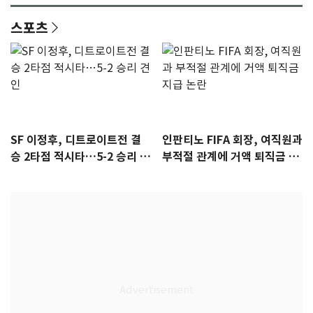
스포츠
SF 이정후, 디트로이트전 결
인판티노 FIFA 회장, 여직원과
승 2타점 적시타…5-2 승리 견
부적절 관계에 거액 퇴직금 지
인
급 논란