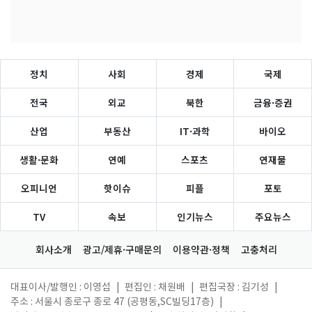
정치
사회
경제
국제
전국
외교
북한
금융·증권
산업
부동산
IT·과학
바이오
생활·문화
연예
스포츠
연재물
오피니언
핫이슈
피플
포토
TV
속보
인기뉴스
주요뉴스
회사소개
광고/제휴·구매문의
이용약관·정책
고충처리
대표이사/발행인 : 이영섭
|
편집인 : 채원배
|
편집국장 : 김기성
|
주소 : 서울시 종로구 종로 47 (공평동,SC빌딩17층)
|