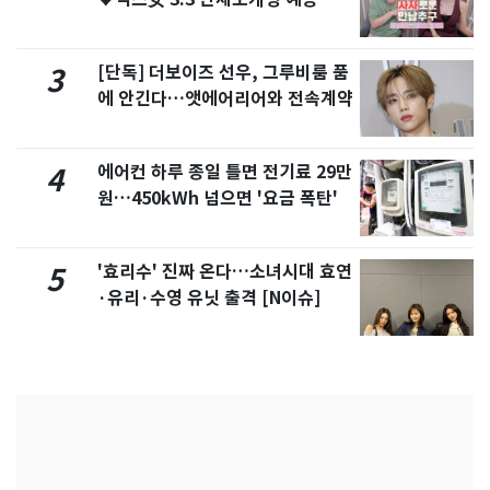
제
[단독] 더보이즈 선우, 그루비룸 품
3
에 안긴다…앳에어리어와 전속계약
에어컨 하루 종일 틀면 전기료 29만
4
원…450kWh 넘으면 '요금 폭탄'
'효리수' 진짜 온다…소녀시대 효연
5
·유리·수영 유닛 출격 [N이슈]