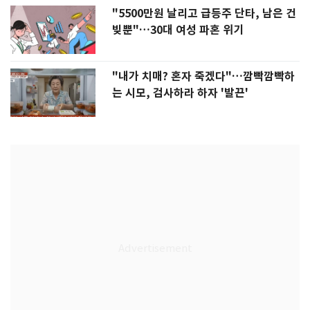
"5500만원 날리고 급등주 단타, 남은 건
빚뿐"…30대 여성 파혼 위기
"내가 치매? 혼자 죽겠다"…깜빡깜빡하
는 시모, 검사하라 하자 '발끈'