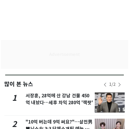
많이 본 뉴스
1
/
2
서장훈, 28억에 산 강남 건물 450
1
억 내놨다…세후 차익 280억 '잭팟'
"10억 버는데 9억 써요?"…삼전男
2
♥닉스女 3:3 단체소개팅 예능 화