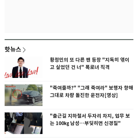
핫뉴스
황정민의 또 다른 팬 등장 "지독히 엮이
고 싶었던 건 너" 폭로녀 직격
"죽여줄까?" "그래 죽여라" 보행자 향해
그대로 차량 돌진한 운전자[영상]
"출근길 지하철서 두자리 차지, 업무 보
는 100㎏ 남성…부딪히면 신경질"