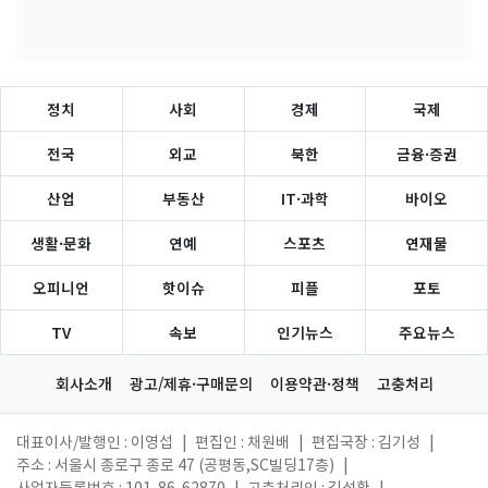
정치
사회
경제
국제
전국
외교
북한
금융·증권
산업
부동산
IT·과학
바이오
생활·문화
연예
스포츠
연재물
오피니언
핫이슈
피플
포토
TV
속보
인기뉴스
주요뉴스
회사소개
광고/제휴·구매문의
이용약관·정책
고충처리
대표이사/발행인 : 이영섭
|
편집인 : 채원배
|
편집국장 : 김기성
|
주소 : 서울시 종로구 종로 47 (공평동,SC빌딩17층)
|
사업자등록번호 : 101-86-62870
|
고충처리인 : 김성환
|