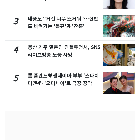
화제
태풍도 "거긴 너무 뜨거워"…한반
3
도 비켜가는 '돌핀'과 '찬홈'
용산 거주 일본인 인플루언서, SNS
4
라이브방송 도중 사망
톰 홀랜드♥젠데이아 부부 '스파이
5
더맨4'·'오디세이'로 극장 장악