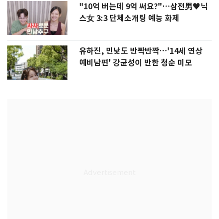
"10억 버는데 9억 써요?"…삼전男♥닉
스女 3:3 단체소개팅 예능 화제
유하진, 민낯도 반짝반짝…'14세 연상
예비남편' 강균성이 반한 청순 미모