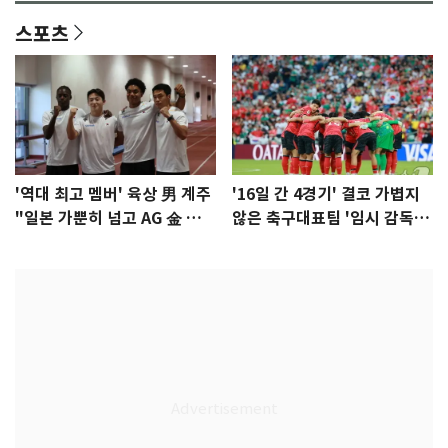
스포츠
'역대 최고 멤버' 육상 男 계주
'16일 간 4경기' 결코 가볍지
"일본 가뿐히 넘고 AG 金 따겠
않은 축구대표팀 '임시 감독'
다"
무게