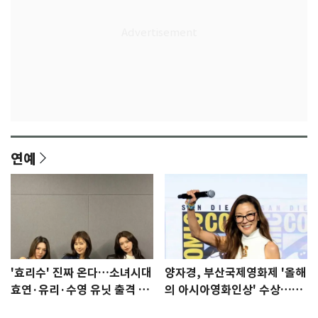
연예
'효리수' 진짜 온다…소녀시대
양자경, 부산국제영화제 '올해
효연·유리·수영 유닛 출격 [N
의 아시아영화인상' 수상…15
이슈]
년만에 부산 온다