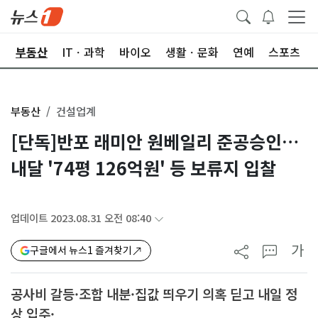
업
부동산
ITㆍ과학
바이오
생활ㆍ문화
연예
스포츠
부동산
건설업계
[단독]반포 래미안 원베일리 준공승인…
내달 '74평 126억원' 등 보류지 입찰
업데이트 2023.08.31 오전 08:40
가
구글에서 뉴스1 즐겨찾기
공사비 갈등·조합 내분·집값 띄우기 의혹 딛고 내일 정
상 입주·