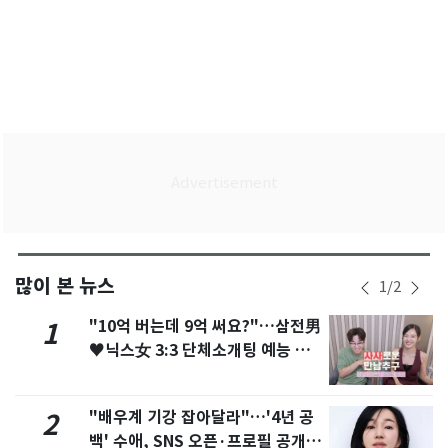
많이 본 뉴스
1
/
2
"10억 버는데 9억 써요?"…삼전男
1
♥닉스女 3:3 단체소개팅 예능 화
제
"배우계 기강 잡아달라"…'4년 공
2
백' 수애, SNS 오픈·프로필 공개