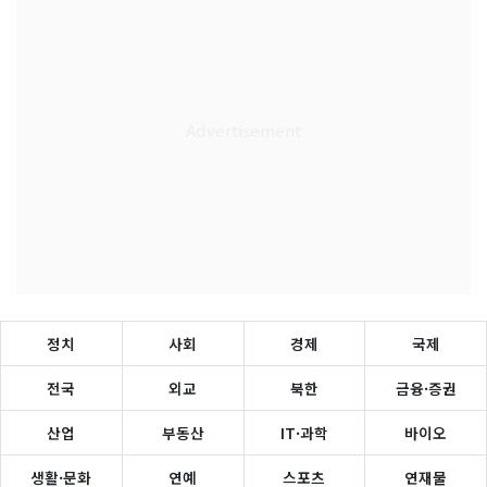
정치
사회
경제
국제
전국
외교
북한
금융·증권
산업
부동산
IT·과학
바이오
생활·문화
연예
스포츠
연재물