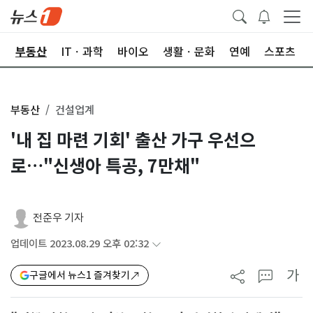
업
부동산
ITㆍ과학
바이오
생활ㆍ문화
연예
스포츠
부동산
건설업계
'내 집 마련 기회' 출산 가구 우선으
로…"신생아 특공, 7만채"
전준우 기자
업데이트 2023.08.29 오후 02:32
가
구글에서 뉴스1 즐겨찾기