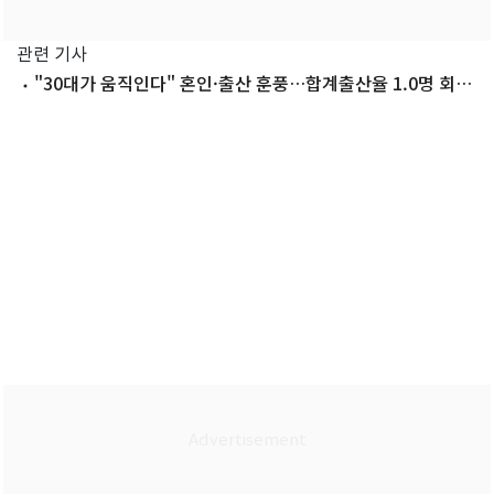
관련 기사
"30대가 움직인다" 혼인·출산 훈풍…합계출산율 1.0명 회복
'청신호'