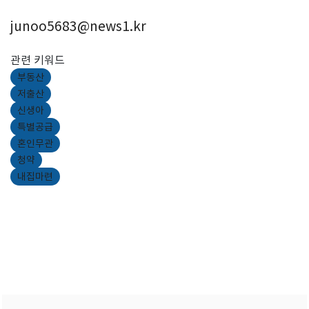
junoo5683@news1.kr
관련 키워드
부동산
저출산
신생아
특별공급
혼인무관
청약
내집마련