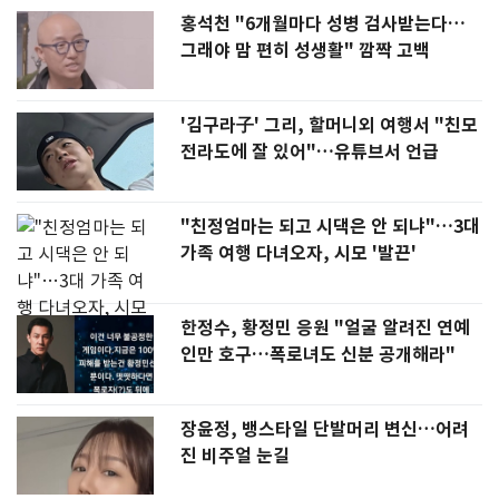
홍석천 "6개월마다 성병 검사받는다…
그래야 맘 편히 성생활" 깜짝 고백
'김구라子' 그리, 할머니외 여행서 "친모
전라도에 잘 있어"…유튜브서 언급
"친정엄마는 되고 시댁은 안 되냐"…3대
가족 여행 다녀오자, 시모 '발끈'
한정수, 황정민 응원 "얼굴 알려진 연예
인만 호구…폭로녀도 신분 공개해라"
장윤정, 뱅스타일 단발머리 변신…어려
진 비주얼 눈길