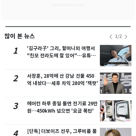
많이 본 뉴스
1
/
2
'김구라子' 그리, 할머니외 여행서
1
"친모 전라도에 잘 있어"…유튜브
서 언급
서장훈, 28억에 산 강남 건물 450
2
억 내놨다…세후 차익 280억 '잭팟'
에어컨 하루 종일 틀면 전기료 29만
3
원…450kWh 넘으면 '요금 폭탄'
[단독] 더보이즈 선우, 그루비룸 품
4