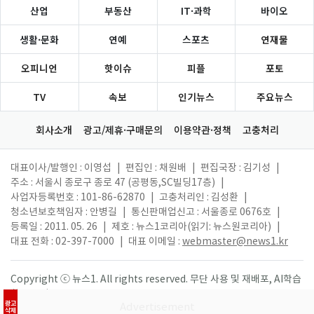
산업
부동산
IT·과학
바이오
생활·문화
연예
스포츠
연재물
오피니언
핫이슈
피플
포토
TV
속보
인기뉴스
주요뉴스
회사소개
광고/제휴·구매문의
이용약관·정책
고충처리
대표이사/발행인 : 이영섭
|
편집인 : 채원배
|
편집국장 : 김기성
|
주소 : 서울시 종로구 종로 47 (공평동,SC빌딩17층)
|
사업자등록번호 : 101-86-62870
|
고충처리인 : 김성환
|
청소년보호책임자 : 안병길
|
통신판매업신고 : 서울종로 0676호
|
등록일 : 2011. 05. 26
|
제호 : 뉴스1코리아(읽기: 뉴스원코리아)
|
대표 전화 : 02-397-7000
|
대표 이메일 :
webmaster@news1.kr
Copyright ⓒ 뉴스1. All rights reserved. 무단 사용 및 재배포, AI학습
활용 금지.
광고
삭제