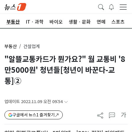
업
부동산
ITㆍ과학
바이오
생활ㆍ문화
연예
스포츠
부동산
건설업계
"알뜰교통카드가 뭔가요?" 월 교통비 '8
만5000원' 청년들[청년이 바꾼다-교
통]②
업데이트 2022.11.09 오전 09:54
가
구글에서 뉴스1 즐겨찾기