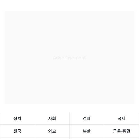
정치
사회
경제
국제
전국
외교
북한
금융·증권