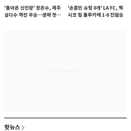
'돌아온 신인왕' 장은수, 제주
'손흥민 슈팅 0개' LA FC, 멕
삼다수 역전 우승…생애 첫승
시코 팀 톨루카에 1-0 진땀승
감격
핫뉴스