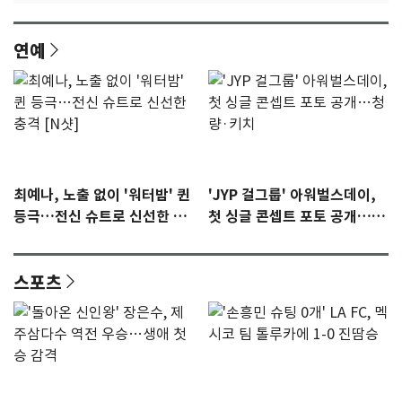
연예
최예나, 노출 없이 '워터밤' 퀸
'JYP 걸그룹' 아워벌스데이,
등극…전신 슈트로 신선한 충
첫 싱글 콘셉트 포토 공개…청
격 [N샷]
량·키치
스포츠