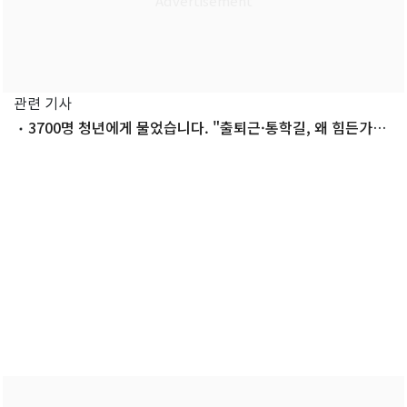
관련 기사
3700명 청년에게 물었습니다. "출퇴근·통학길, 왜 힘든가
요?"[청년이 바꾼다-교통]①