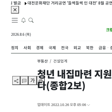
 벌금
대전문화재단 거리공연 '들썩들썩 인 대전' 8월 공연 9차례
크
2026.8.6 (목)
정치
사회
경제
국제
전국
외교
북한
금융ㆍ
부동산
건설업계
청년 내집마련 지원
가
다(종합2보)
업데이트 2022.10.26 오후 05:06