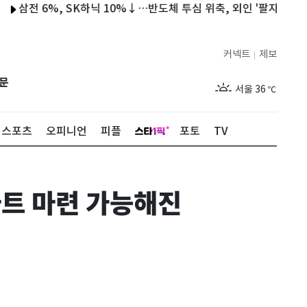
 6%, SK하닉 10%↓…반도체 투심 위축, 외인 '팔자'[핫종목](종
커넥트
제보
|
제주
31
℃
문
서울
36
℃
부산
32
℃
스포츠
오피니언
피플
포토
TV
대구
37
℃
인천
34
℃
파트 마련 가능해진
광주
37
℃
대전
36
℃
울산
31
℃
강릉
30
℃
제주
31
℃