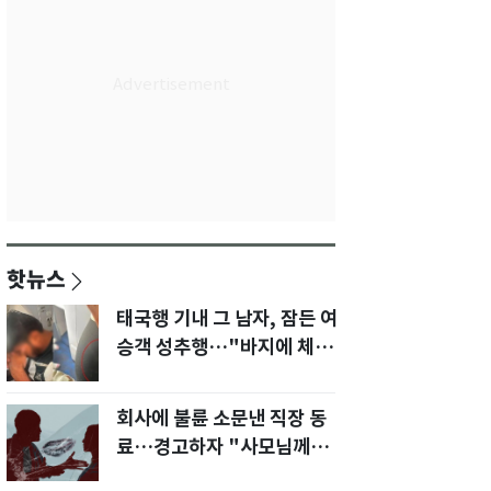
핫뉴스
태국행 기내 그 남자, 잠든 여
승객 성추행…"바지에 체액
까지 묻었다"
회사에 불륜 소문낸 직장 동
료…경고하자 "사모님께도
말씀드리겠다"