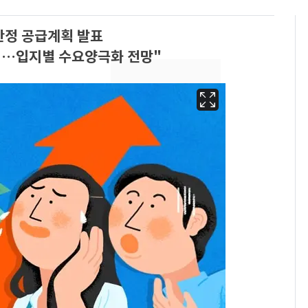
안정 공급계획 발표
적…입지별 수요양극화 전망"
삼성전자·SK하이닉스
6
"주주 환원 의미 있게
확대할 것" 약속
"하늘로 떠난 딸과의 약
7