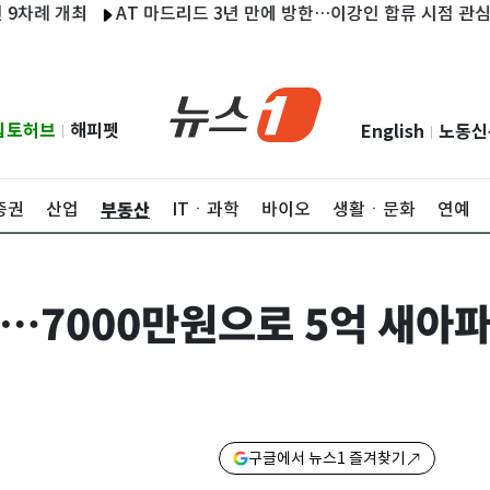
 개최
AT 마드리드 3년 만에 방한…이강인 합류 시점 관심
삼전
립토허브
해피펫
English
노동신
|
|
부동산
증권
산업
ITㆍ과학
바이오
생활ㆍ문화
연예
…7000만원으로 5억 새아
구글에서 뉴스1 즐겨찾기