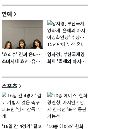
연예
'효리수' 진짜 온다…
양자경, 부산국제영
소녀시대 효연·유리·
화제 '올해의 아시아
수영 유닛 출격 [N이
영화인상' 수상…15
슈]
년만에 부산 온다
스포츠
'16일 간 4경기' 결코
'10승 에이스' 한화