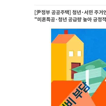
[尹정부 공공주택] 청년·서민 주거
"미혼특공·청년 공급량 높아 긍정