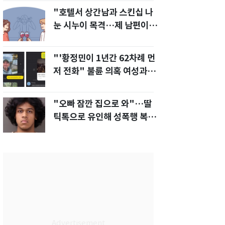
"호텔서 상간남과 스킨십 나
눈 시누이 목격…제 남편이
입 다물라 하네요"
"'황정민이 1년간 62차례 먼
저 전화" 불륜 의혹 여성과의
통화내역 공개
"오빠 잠깐 집으로 와"…딸
틱톡으로 유인해 성폭행 복수
한 아빠