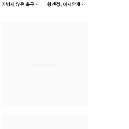
가볍지 않은 축구대
왕옌청, 아시안게임
표팀 '임시 감독' 무게
서 한국전 '표적 등판'
가능성