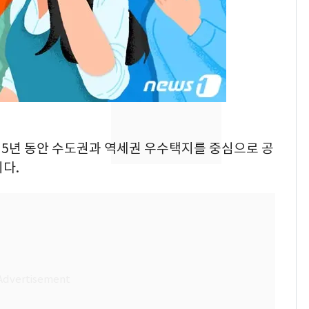
속"…이현주 경사, 세
번째 모발 기부
펄펄 끓는 서울, 40도
8
돌파하나…한낮 39도
폭염[오늘날씨]
전남광주통합특별시 정
9
무부시장 후보 백승주·
후 5년 동안 수도권과 역세권 우수택지를 중심으로 공
윤난실 지명
다.
"불쌍해" 까마귀 잡아
10
집에서 길렀다…40대
여성 '벌금 70만원 선고
유예'