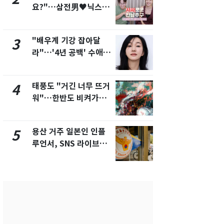
요?"…삼전男♥닉스女
속"…이현주
3:3 단체소개팅 예능 화
번째 모발 
제
"배우계 기강 잡아달
펄펄 끓는 서
3
8
라"…'4년 공백' 수애,
돌파하나…한
SNS 오픈·프로필 공개
폭염[오늘날
화제
태풍도 "거긴 너무 뜨거
전남광주통
4
9
워"…한반도 비켜가는
무부시장 후
'돌핀'과 '찬홈'
윤난실 지명
용산 거주 일본인 인플
"불쌍해" 
5
10
루언서, SNS 라이브방
집에서 길렀
송 도중 사망
여성 '벌금 
유예'