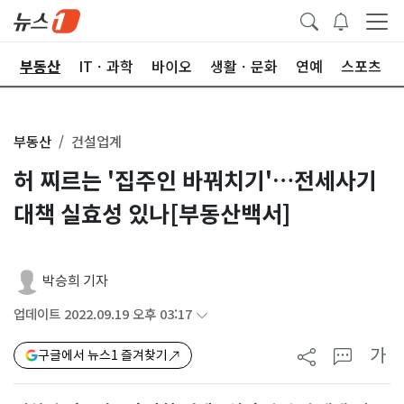
업
부동산
ITㆍ과학
바이오
생활ㆍ문화
연예
스포츠
부동산
건설업계
허 찌르는 '집주인 바꿔치기'…전세사기
대책 실효성 있나[부동산백서]
박승희 기자
업데이트 2022.09.19 오후 03:17
가
구글에서 뉴스1 즐겨찾기