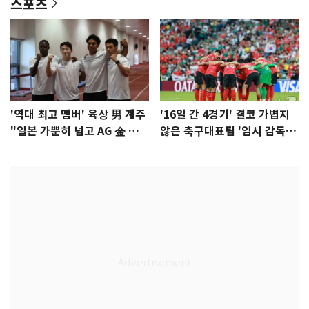
스포츠
'역대 최고 멤버' 육상 男 계주
'16일 간 4경기' 결코 가볍지
"일본 가뿐히 넘고 AG 金 따겠
않은 축구대표팀 '임시 감독'
다"
무게