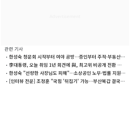
관련 기사
한성숙 청문회 시작부터 여야 공방…증인부터 주적·부동산
까지
李대통령, 오늘 취임 1년 회견에 與, 최고위 비공개 전환 후
메시지 청취
한성숙 "선량한 사장님도 피해"…소상공인 노무·법률 지원
확대(종합)
[인터뷰 전문] 조정훈 "국힘 '뒤집기' 가능…부산북갑 결국
박민식 찍는다"