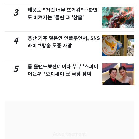
태풍도 "거긴 너무 뜨거워"…한반
3
도 비켜가는 '돌핀'과 '찬홈'
용산 거주 일본인 인플루언서, SNS
4
라이브방송 도중 사망
톰 홀랜드♥젠데이아 부부 '스파이
5
더맨4'·'오디세이'로 극장 장악