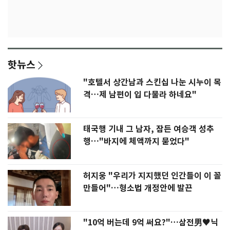
핫뉴스
"호텔서 상간남과 스킨십 나눈 시누이 목
격…제 남편이 입 다물라 하네요"
태국행 기내 그 남자, 잠든 여승객 성추
행…"바지에 체액까지 묻었다"
허지웅 "우리가 지지했던 인간들이 이 꼴
만들어"…형소법 개정안에 발끈
"10억 버는데 9억 써요?"…삼전男♥닉