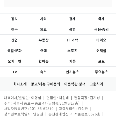
정치
사회
경제
국제
전국
외교
북한
금융·증권
산업
부동산
IT·과학
바이오
생활·문화
연예
스포츠
연재물
오피니언
핫이슈
피플
포토
TV
속보
인기뉴스
주요뉴스
회사소개
광고/제휴·구매문의
이용약관·정책
고충처리
대표이사/발행인 : 이영섭
|
편집인 : 채원배
|
편집국장 : 김기성
|
주소 : 서울시 종로구 종로 47 (공평동,SC빌딩17층)
|
사업자등록번호 : 101-86-62870
|
고충처리인 : 김성환
|
청소년보호책임자 : 안병길
|
통신판매업신고 : 서울종로 0676호
|