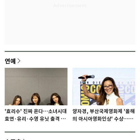
연예
'효리수' 진짜 온다…소녀시대
양자경, 부산국제영화제 '올해
효연·유리·수영 유닛 출격 [N
의 아시아영화인상' 수상…15
이슈]
년만에 부산 온다