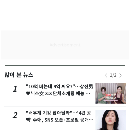
많이 본 뉴스
1
/
2
"10억 버는데 9억 써요?"…삼전男
1
♥닉스女 3:3 단체소개팅 예능 화
제
"배우계 기강 잡아달라"…'4년 공
2
백' 수애, SNS 오픈·프로필 공개
화제