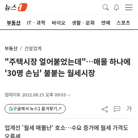
업
부동산
ITㆍ과학
바이오
생활ㆍ문화
연예
스포츠
부동산
건설업계
"주택시장 얼어붙었는데"…매물 하나에
'30명 손님' 불붙는 월세시장
업데이트 2022.08.15 오후 09:03
가
구글에서 뉴스1 즐겨찾기
업계선 '월세 매물난' 호소…수요 증가에 월세 가격도
오름세