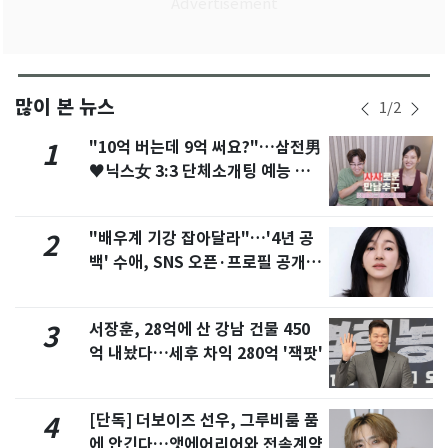
많이 본 뉴스
1
/
2
"10억 버는데 9억 써요?"…삼전男
1
♥닉스女 3:3 단체소개팅 예능 화
제
"배우계 기강 잡아달라"…'4년 공
2
백' 수애, SNS 오픈·프로필 공개
화제
서장훈, 28억에 산 강남 건물 450
3
억 내놨다…세후 차익 280억 '잭팟'
[단독] 더보이즈 선우, 그루비룸 품
4
에 안긴다…앳에어리어와 전속계약