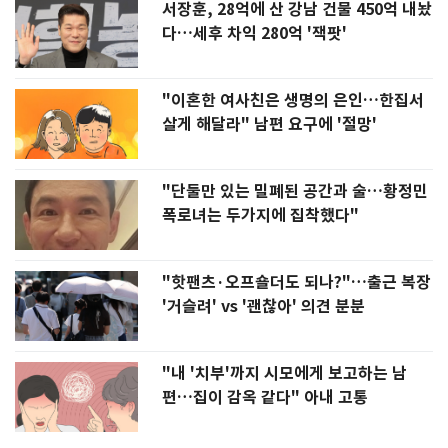
서장훈, 28억에 산 강남 건물 450억 내놨
다…세후 차익 280억 '잭팟'
"이혼한 여사친은 생명의 은인…한집서
살게 해달라" 남편 요구에 '절망'
"단둘만 있는 밀폐된 공간과 술…황정민
폭로녀는 두가지에 집착했다"
"핫팬츠·오프숄더도 되나?"…출근 복장
'거슬려' vs '괜찮아' 의견 분분
"내 '치부'까지 시모에게 보고하는 남
편…집이 감옥 같다" 아내 고통