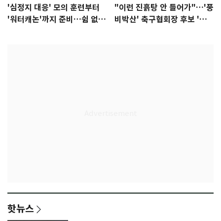
'심정지 대응' 모의 훈련부터
"이런 진흙탕 안 들어가"…'풍
'워터캐논'까지 준비…쉼 없는
비박산' 축구협회장 후보 '실
K리그
종'
핫뉴스