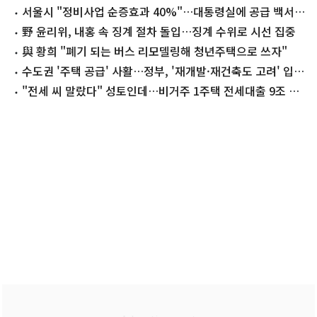
서울시 "정비사업 순증효과 40%"…대통령실에 공급 백서
전달(종합)
野 윤리위, 내홍 속 징계 절차 돌입…징계 수위로 시선 집중
與 황희 "폐기 되는 버스 리모델링해 청년주택으로 쓰자"
수도권 '주택 공급' 사활…정부, '재개발·재건축도 고려' 입장
선회
"전세 씨 말랐다" 성토인데…비거주 1주택 전세대출 9조 막
히나