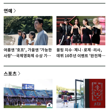
연예
여름엔 '호프', 가을엔 '가능한
블핑 지수·제니·로제·리사,
사랑'…국제영화제 수상 기대
데뷔 10주년 이벤트 '완전체'
감 [N이슈]
참석 확정…기대감 UP
스포츠