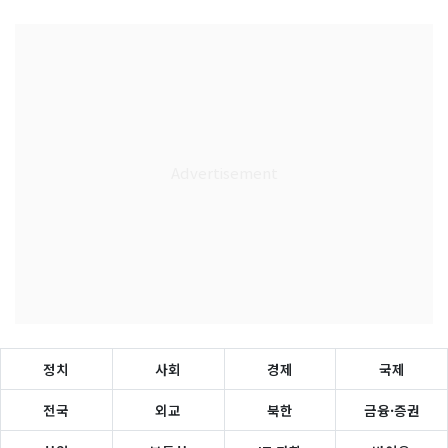
정치
사회
경제
국제
전국
외교
북한
금융·증권