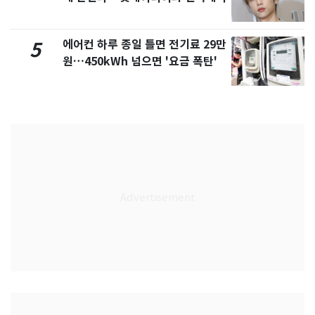
에어컨 하루 종일 틀면 전기료 29만
5
원…450kWh 넘으면 '요금 폭탄'