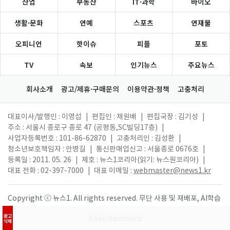
산업
부동산
IT·과학
바이오
생활·문화
연예
스포츠
연재물
오피니언
핫이슈
피플
포토
TV
속보
인기뉴스
주요뉴스
회사소개
광고/제휴·구매문의
이용약관·정책
고충처리
대표이사/발행인 : 이영섭
|
편집인 : 채원배
|
편집국장 : 김기성
|
주소 : 서울시 종로구 종로 47 (공평동,SC빌딩17층)
|
사업자등록번호 : 101-86-62870
|
고충처리인 : 김성환
|
청소년보호책임자 : 안병길
|
통신판매업신고 : 서울종로 0676호
|
등록일 : 2011. 05. 26
|
제호 : 뉴스1코리아(읽기: 뉴스원코리아)
|
대표 전화 : 02-397-7000
|
대표 이메일 :
webmaster@news1.kr
Copyright ⓒ 뉴스1. All rights reserved. 무단 사용 및 재배포, AI학습
활용 금지.
광고
삭제