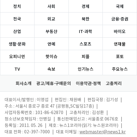
정치
사회
경제
국제
전국
외교
북한
금융·증권
산업
부동산
IT·과학
바이오
생활·문화
연예
스포츠
연재물
오피니언
핫이슈
피플
포토
TV
속보
인기뉴스
주요뉴스
회사소개
광고/제휴·구매문의
이용약관·정책
고충처리
대표이사/발행인 : 이영섭
|
편집인 : 채원배
|
편집국장 : 김기성
|
주소 : 서울시 종로구 종로 47 (공평동,SC빌딩17층)
|
사업자등록번호 : 101-86-62870
|
고충처리인 : 김성환
|
청소년보호책임자 : 안병길
|
통신판매업신고 : 서울종로 0676호
|
등록일 : 2011. 05. 26
|
제호 : 뉴스1코리아(읽기: 뉴스원코리아)
|
대표 전화 : 02-397-7000
|
대표 이메일 :
webmaster@news1.kr