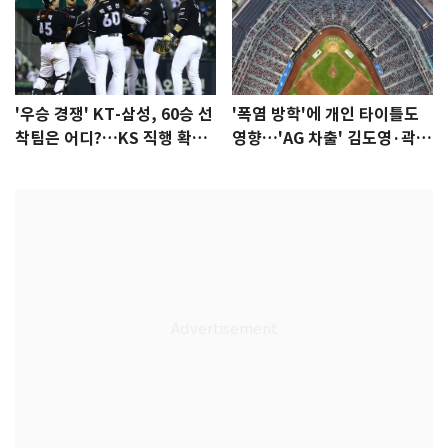
'우승 경쟁' KT-삼성, 60승 선
'폭염 방학'에 개인 타이틀도
착팀은 어디?…KS 직행 확률
영향…'AG 차출' 김도영·곽빈
77.8%
울상