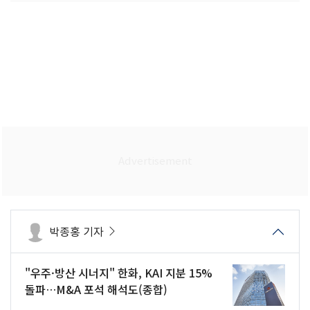
박종홍 기자
"우주·방산 시너지" 한화, KAI 지분 15%
돌파…M&A 포석 해석도(종합)