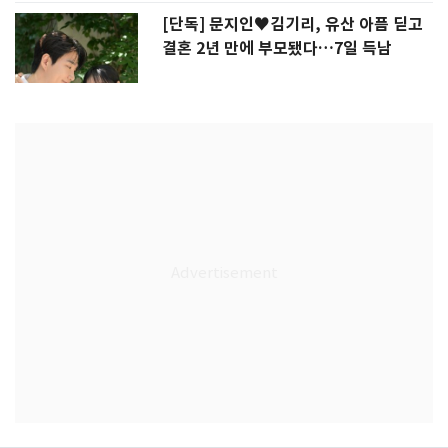
[단독] 문지인♥김기리, 유산 아픔 딛고
결혼 2년 만에 부모됐다…7일 득남