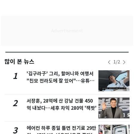
많이 본 뉴스
1
/
2
'김구라子' 그리, 할머니와 여행서
1
"친모 전라도에 잘 있어"…유튜브
서 언급
서장훈, 28억에 산 강남 건물 450
2
억 내놨다…세후 차익 280억 '잭팟'
에어컨 하루 종일 틀면 전기료 29만
3