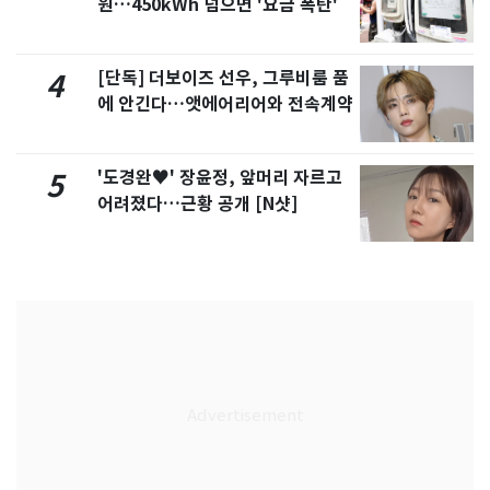
원…450kWh 넘으면 '요금 폭탄'
[단독] 더보이즈 선우, 그루비룸 품
4
에 안긴다…앳에어리어와 전속계약
'도경완♥' 장윤정, 앞머리 자르고
5
어려졌다…근황 공개 [N샷]