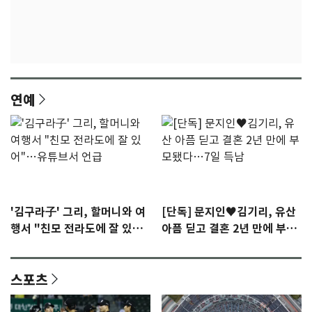
연예
'김구라子' 그리, 할머니와 여
[단독] 문지인♥김기리, 유산
행서 "친모 전라도에 잘 있
아픔 딛고 결혼 2년 만에 부모
어"…유튜브서 언급
됐다…7일 득남
스포츠