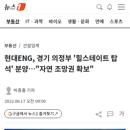
업
부동산
ITㆍ과학
바이오
생활ㆍ문화
연예
스포츠
부동산
건설업계
현대ENG, 경기 의정부 '힐스테이트 탑
석' 분양…"자연 조망권 확보"
박종홍 기자
2022.06.17 오전 09:00
가
구글에서 뉴스1 즐겨찾기