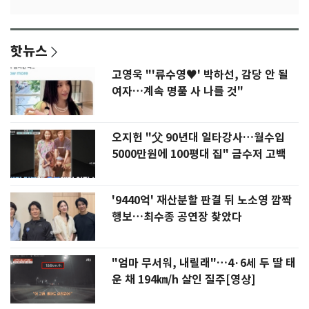
핫뉴스
고영욱 "'류수영♥' 박하선, 감당 안 될
여자…계속 명품 사 나를 것"
오지헌 "父 90년대 일타강사…월수입
5000만원에 100평대 집" 금수저 고백
'9440억' 재산분할 판결 뒤 노소영 깜짝
행보…최수종 공연장 찾았다
"엄마 무서워, 내릴래"…4·6세 두 딸 태
운 채 194㎞/h 살인 질주[영상]