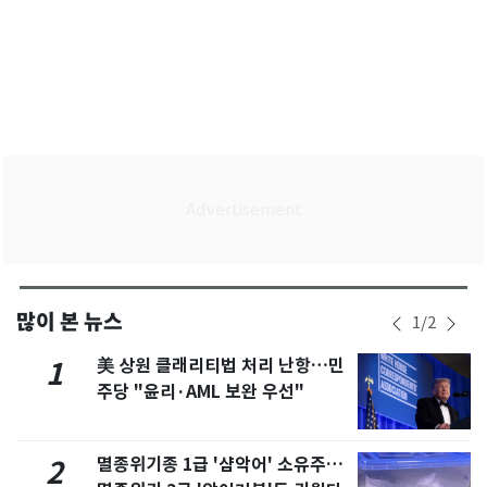
많이 본 뉴스
1
/
2
美 상원 클래리티법 처리 난항…민
1
주당 "윤리·AML 보완 우선"
멸종위기종 1급 '샴악어' 소유주…
2