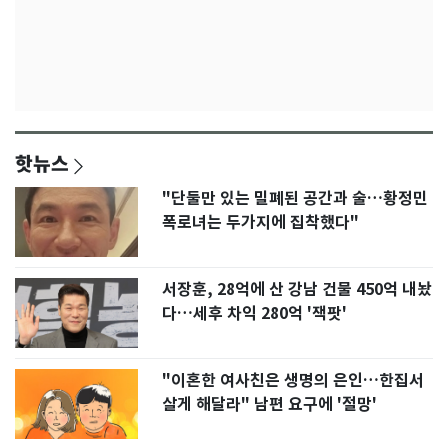
핫뉴스
"단둘만 있는 밀폐된 공간과 술…황정민
폭로녀는 두가지에 집착했다"
서장훈, 28억에 산 강남 건물 450억 내놨
다…세후 차익 280억 '잭팟'
"이혼한 여사친은 생명의 은인…한집서
살게 해달라" 남편 요구에 '절망'