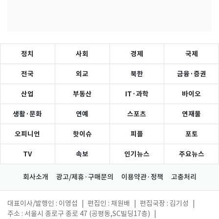
정치
사회
경제
국제
전국
외교
북한
금융·증권
산업
부동산
IT·과학
바이오
생활·문화
연예
스포츠
연재물
오피니언
핫이슈
피플
포토
TV
속보
인기뉴스
주요뉴스
회사소개
광고/제휴·구매문의
이용약관·정책
고충처리
대표이사/발행인 : 이영섭
|
편집인 : 채원배
|
편집국장 : 김기성
|
주소 : 서울시 종로구 종로 47 (공평동,SC빌딩17층)
|