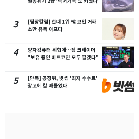
멸종위기 2급 '악어거북'도 키웠다
[팀장칼럼] 한때 1위 韓 코인 거래
3
소만 유독 아프다
양자컴퓨터 위협에…짐 크레이머
4
"보유 중인 비트코인 모두 팔겠다"
[단독] 공정위, 빗썸 '최저 수수료'
5
광고에 칼 빼들었다