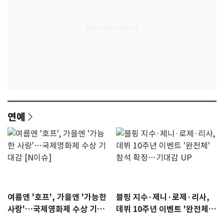
연예
여름엔 '호프', 가을엔 '가능한
블핑 지수·제니·로제·리사,
사랑'…국제영화제 수상 기대
데뷔 10주년 이벤트 '완전체'
감 [N이슈]
참석 확정…기대감 UP