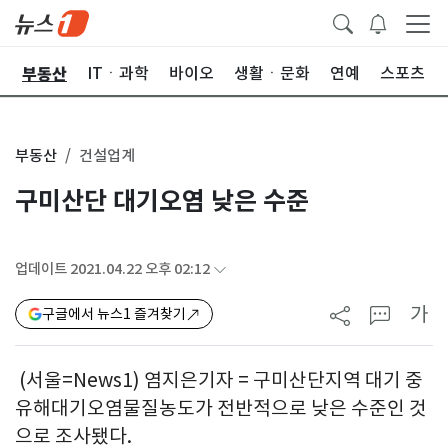
부동산
업
ITㆍ과학
바이오
생활ㆍ문화
연예
스포츠
부동산
건설업계
구미산단 대기오염 낮은 수준
업데이트 2021.04.22 오후 02:12
가
구글에서 뉴스1 즐겨찾기
(서울=News1) 염지은기자 = 구미산단지역 대기 중
유해대기오염물질농도가 전반적으로 낮은 수준인 것
으로 조사됐다.