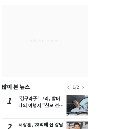
서울
28
℃
부산
25
℃
대구
28
℃
인천
30
℃
광주
33
℃
대전
30
℃
울산
24
℃
강릉
22
℃
많이 본 뉴스
1
/
2
제주
29
℃
'김구라子' 그리, 할머
'심판 성접대
1
6
니외 여행서 "친모 전라
었다…축구
도에 잘 있어"…유튜브
에 부인 3회 
서 언급
서장훈, 28억에 산 강남
회춘실험 억만
2
7