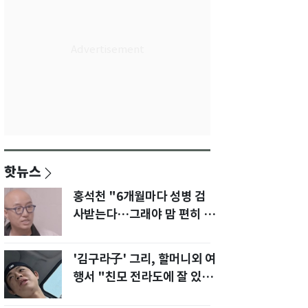
핫뉴스
홍석천 "6개월마다 성병 검
사받는다…그래야 맘 편히 성
생활" 깜짝 고백
'김구라子' 그리, 할머니외 여
행서 "친모 전라도에 잘 있
어"…유튜브서 언급