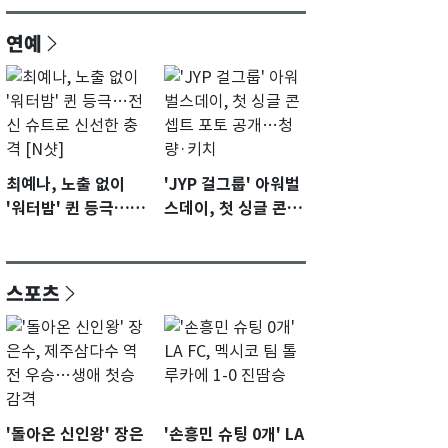
연예
최예나, 노출 없이
'JYP 걸그룹' 아워벌
'워터밤' 퀸 등극…전
스데이, 첫 싱글 콘셉
신 슈트로 신선한 충
트 포토 공개…청량·
격 [N샷]
키치
스포츠
'돌아온 신인왕' 장은
'손흥민 슈팅 0개' LA