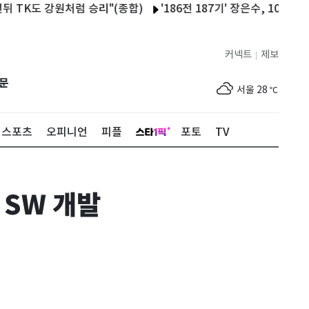
TK도 강원처럼 승리"(종합)
'186전 187기' 장은수, 10년 인내 
커넥트
제보
|
제주
29
℃
문
서울
28
℃
부산
25
℃
스포츠
오피니언
피플
포토
TV
대구
28
℃
인천
30
℃
 SW 개발
광주
33
℃
대전
30
℃
울산
24
℃
강릉
22
℃
제주
29
℃