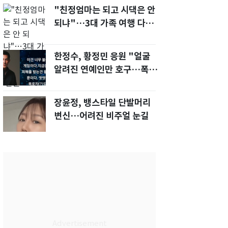
"친정엄마는 되고 시댁은 안
되냐"…3대 가족 여행 다녀
오자, 시모 '발끈'
한정수, 황정민 응원 "얼굴
알려진 연예인만 호구…폭로
녀도 신분 공개해라"
장윤정, 뱅스타일 단발머리
변신…어려진 비주얼 눈길