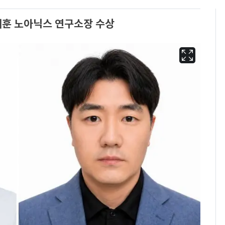
훈 노아닉스 연구소장 수상
'심판 성접대'가 끝 아니
6
었다…축구협회장 출장
에 부인 3회 동반 '펑펑'
회춘실험 억만장자, '여
7