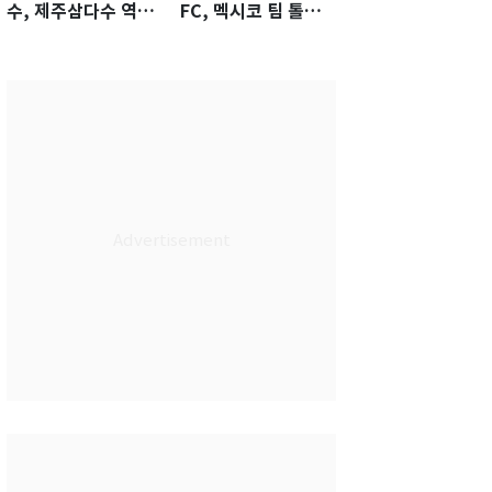
수, 제주삼다수 역전
FC, 멕시코 팀 톨루
우승…생애 첫승 감
카에 1-0 진땀승
격