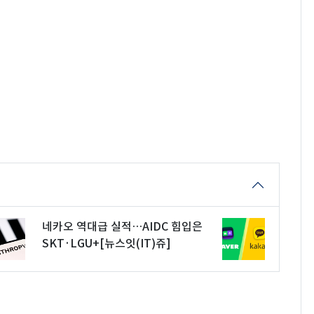
네카오 역대급 실적…AIDC 힘입은
SKT·LGU+[뉴스잇(IT)쥬]