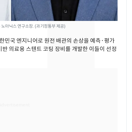
친 생리혈' 냉동고 보
관…"자궁 내부 궁금
해"
'일타강사' 남편과 아내
8
 노아닉스 연구소장. (과기정통부 제공)
의 마지막 술자리…비극
으로 끝나버린 17년
 대한민국 엔지니어로 원전 배관의 손상을 예측·평가
기반 의료용 스텐트 코팅 장비를 개발한 이들이 선정
[단독] 경찰, '김부장'
9
제작사 회장 수사…자본
시장법 위반 의혹
13호 태풍 '돌핀' 日오
10
키나와·가고시마현 접
근…26만명 대피령