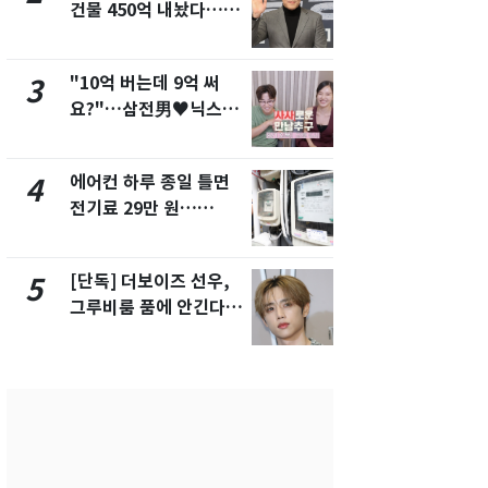
건물 450억 내놨다…세
친 생리혈' 냉동고 보
후 차익 280억 '잭팟'
관…"자궁 
해"
"10억 버는데 9억 써
'일타강사' 
3
8
요?"…삼전男♥닉스女
의 마지막 
3:3 단체소개팅 예능 화
으로 끝나버린
제
에어컨 하루 종일 틀면
[단독] 경찰,
4
9
전기료 29만 원…
제작사 회장
450kWh 넘으면 '요금
시장법 위반
폭탄'
[단독] 더보이즈 선우,
13호 태풍 '
5
10
그루비룸 품에 안긴다…
키나와·가고
앳에어리어와 전속계약
근…26만명