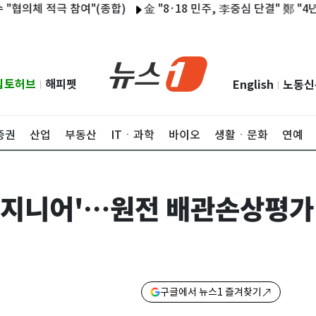
체 적극 참여"(종합)
金 "8·18 민주, 李중심 단결" 鄭 "4년뒤 
립토허브
해피펫
English
노동신
|
|
증권
산업
부동산
ITㆍ과학
바이오
생활ㆍ문화
연예
엔지니어'…원전 배관손상평가
구글에서 뉴스1 즐겨찾기