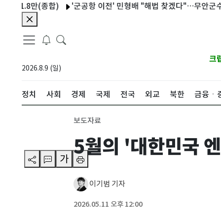
.8만(종합)
'군공항 이전' 민형배 "해법 찾겠다"…무안군수 "협의
크
2026.8.9 (일)
정치
사회
경제
국제
전국
외교
북한
금융ㆍ
보도자료
5월의 '대한민국 
가
이기범 기자
2026.05.11 오후 12:00