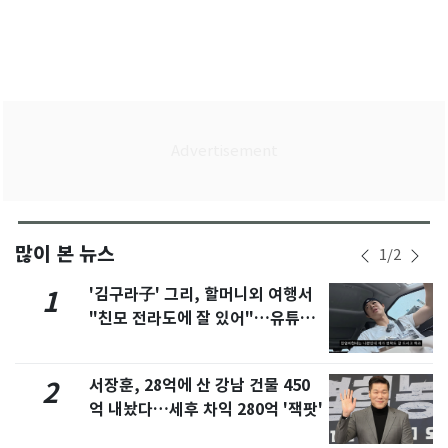
많이 본 뉴스
1
/
2
'김구라子' 그리, 할머니외 여행서
1
"친모 전라도에 잘 있어"…유튜브
서 언급
서장훈, 28억에 산 강남 건물 450
2
억 내놨다…세후 차익 280억 '잭팟'