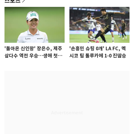
스포츠
'돌아온 신인왕' 장은수, 제주
'손흥민 슈팅 0개' LA FC, 멕
삼다수 역전 우승…생애 첫승
시코 팀 톨루카에 1-0 진땀승
감격