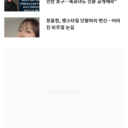
인만 호구…폭로녀도 신분 공개해라"
장윤정, 뱅스타일 단발머리 변신…어려
진 비주얼 눈길