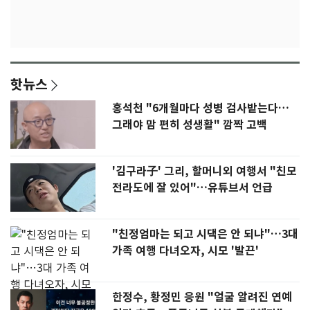
핫뉴스
홍석천 "6개월마다 성병 검사받는다…
그래야 맘 편히 성생활" 깜짝 고백
'김구라子' 그리, 할머니외 여행서 "친모
전라도에 잘 있어"…유튜브서 언급
"친정엄마는 되고 시댁은 안 되냐"…3대
가족 여행 다녀오자, 시모 '발끈'
한정수, 황정민 응원 "얼굴 알려진 연예