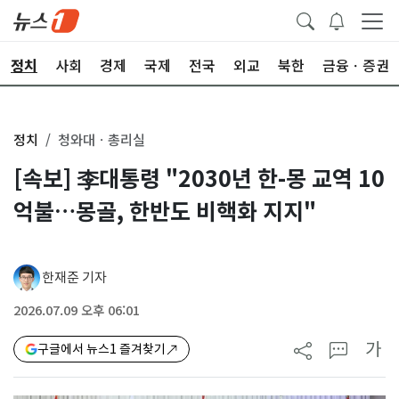
정치
사회
경제
국제
전국
외교
북한
금융ㆍ증권
정치
청와대ㆍ총리실
[속보] 李대통령 "2030년 한-몽 교역 10
억불…몽골, 한반도 비핵화 지지"
한재준 기자
2026.07.09 오후 06:01
가
구글에서 뉴스1 즐겨찾기