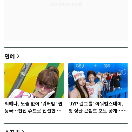
연예
최예나, 노출 없이 '워터밤' 퀸
'JYP 걸그룹' 아워벌스데이,
등극…전신 슈트로 신선한 충
첫 싱글 콘셉트 포토 공개…청
격 [N샷]
량·키치