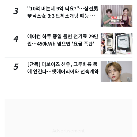
"10억 버는데 9억 써요?"…삼전男
3
♥닉스女 3:3 단체소개팅 예능 화
제
에어컨 하루 종일 틀면 전기료 29만
4
원…450kWh 넘으면 '요금 폭탄'
[단독] 더보이즈 선우, 그루비룸 품
5
에 안긴다…앳에어리어와 전속계약