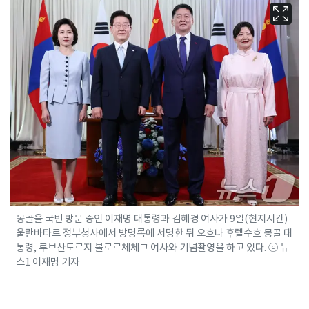
몽골을 국빈 방문 중인 이재명 대통령과 김혜경 여사가 9일(현지시간)
울란바타르 정부청사에서 방명록에 서명한 뒤 오흐나 후렐수흐 몽골 대
통령, 루브산도르지 볼로르체체그 여사와 기념촬영을 하고 있다. ⓒ 뉴
스1 이재명 기자