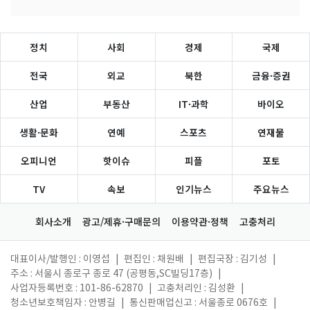
정치
사회
경제
국제
전국
외교
북한
금융·증권
산업
부동산
IT·과학
바이오
생활·문화
연예
스포츠
연재물
오피니언
핫이슈
피플
포토
TV
속보
인기뉴스
주요뉴스
회사소개
광고/제휴·구매문의
이용약관·정책
고충처리
대표이사/발행인 : 이영섭
|
편집인 : 채원배
|
편집국장 : 김기성
|
주소 : 서울시 종로구 종로 47 (공평동,SC빌딩17층)
|
사업자등록번호 : 101-86-62870
|
고충처리인 : 김성환
|
청소년보호책임자 : 안병길
|
통신판매업신고 : 서울종로 0676호
|