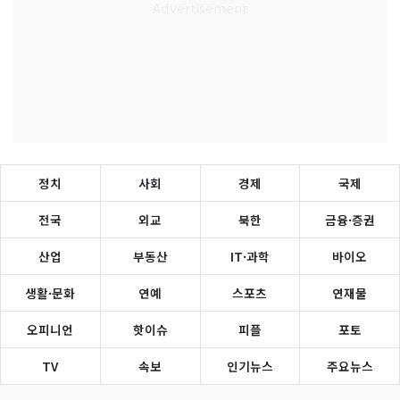
정치
사회
경제
국제
전국
외교
북한
금융·증권
산업
부동산
IT·과학
바이오
생활·문화
연예
스포츠
연재물
오피니언
핫이슈
피플
포토
TV
속보
인기뉴스
주요뉴스