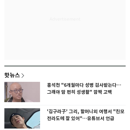
핫뉴스
홍석천 "6개월마다 성병 검사받는다…
그래야 맘 편히 성생활" 깜짝 고백
'김구라子' 그리, 할머니외 여행서 "친모
전라도에 잘 있어"…유튜브서 언급