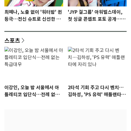
최예나, 노출 없이 '워터밤' 퀸
'JYP 걸그룹' 아워벌스데이,
등극…전신 슈트로 신선한 충
첫 싱글 콘셉트 포토 공개…청
격 [N샷]
량·키치
스포츠
이강인, 오늘 밤 서울에서 아
2타석 기회 주고 다시 벤치…
틀레티코 입단식…전례 없는
김하성, 'PS 유력' 애틀랜타에
특급대우
자리 있나