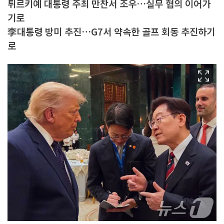
튀르키예 대통령 주최 만찬서 조우…실무 협의 이어가
기로
李대통령 방미 추진…G7서 약속한 골프 회동 추진하기
로