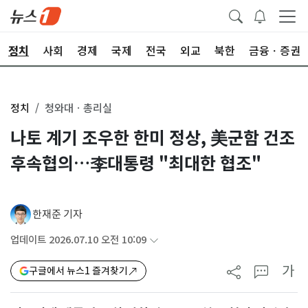
정치
사회
경제
국제
전국
외교
북한
금융ㆍ증권
정치
청와대ㆍ총리실
나토 계기 조우한 한미 정상, 美군함 건조
후속협의…李대통령 "최대한 협조"
한재준 기자
업데이트 2026.07.10 오전 10:09
가
구글에서 뉴스1 즐겨찾기