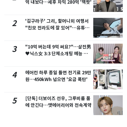
억 내놨다…세후 차익 280억 '잭팟'
'김구라子' 그리, 할머니외 여행서
2
"친모 전라도에 잘 있어"…유튜브
서 언급
"10억 버는데 9억 써요?"…삼전男
3
♥닉스女 3:3 단체소개팅 예능 화
제
에어컨 하루 종일 틀면 전기료 29만
4
원…450kWh 넘으면 '요금 폭탄'
[단독] 더보이즈 선우, 그루비룸 품
5
에 안긴다…앳에어리어와 전속계약