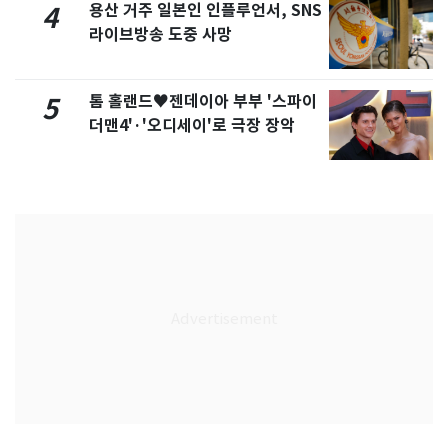
용산 거주 일본인 인플루언서, SNS
4
라이브방송 도중 사망
톰 홀랜드♥젠데이아 부부 '스파이
5
더맨4'·'오디세이'로 극장 장악