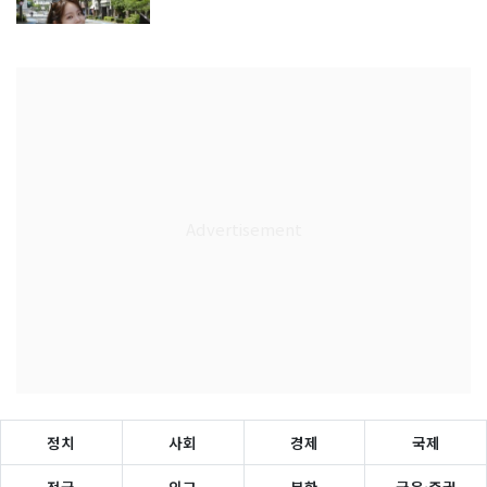
정치
사회
경제
국제
전국
외교
북한
금융·증권