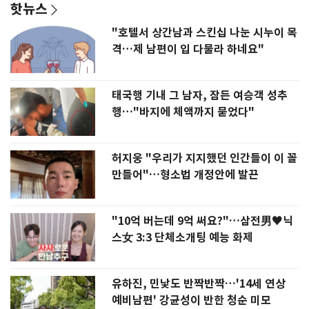
핫뉴스
"호텔서 상간남과 스킨십 나눈 시누이 목
격…제 남편이 입 다물라 하네요"
태국행 기내 그 남자, 잠든 여승객 성추
행…"바지에 체액까지 묻었다"
허지웅 "우리가 지지했던 인간들이 이 꼴
만들어"…형소법 개정안에 발끈
"10억 버는데 9억 써요?"…삼전男♥닉
스女 3:3 단체소개팅 예능 화제
유하진, 민낯도 반짝반짝…'14세 연상
예비남편' 강균성이 반한 청순 미모