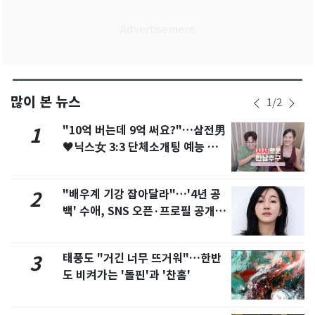
많이 본 뉴스
1
/
2
"10억 버는데 9억 써요?"…삼전男
1
♥닉스女 3:3 단체소개팅 예능 화
제
"배우계 기강 잡아달라"…'4년 공
2
백' 수애, SNS 오픈·프로필 공개
화제
태풍도 "거긴 너무 뜨거워"…한반
3
도 비켜가는 '돌핀'과 '찬홈'