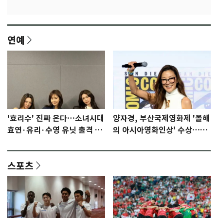
연예
'효리수' 진짜 온다…소녀시대
양자경, 부산국제영화제 '올해
효연·유리·수영 유닛 출격 [N
의 아시아영화인상' 수상…15
이슈]
년만에 부산 온다
스포츠