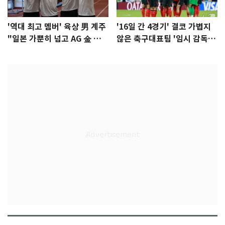
'역대 최고 멤버' 육상 男 계주
'16일 간 4경기' 결코 가볍지
"일본 가뿐히 넘고 AG 金 따겠
않은 축구대표팀 '임시 감독'
다"
무게