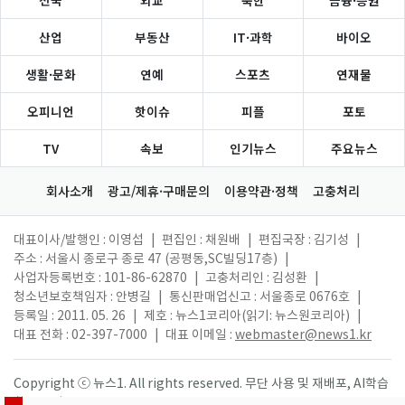
산업
부동산
IT·과학
바이오
생활·문화
연예
스포츠
연재물
오피니언
핫이슈
피플
포토
TV
속보
인기뉴스
주요뉴스
회사소개
광고/제휴·구매문의
이용약관·정책
고충처리
대표이사/발행인 : 이영섭
|
편집인 : 채원배
|
편집국장 : 김기성
|
주소 : 서울시 종로구 종로 47 (공평동,SC빌딩17층)
|
사업자등록번호 : 101-86-62870
|
고충처리인 : 김성환
|
청소년보호책임자 : 안병길
|
통신판매업신고 : 서울종로 0676호
|
등록일 : 2011. 05. 26
|
제호 : 뉴스1코리아(읽기: 뉴스원코리아)
|
대표 전화 : 02-397-7000
|
대표 이메일 :
webmaster@news1.kr
Copyright ⓒ 뉴스1. All rights reserved. 무단 사용 및 재배포, AI학습
활용 금지.