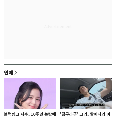
연예
블랙핑크 지수, 10주년 논란에
'김구라子' 그리, 할머니외 여