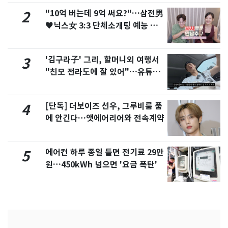
"10억 버는데 9억 써요?"…삼전男
2
♥닉스女 3:3 단체소개팅 예능 화
제
'김구라子' 그리, 할머니외 여행서
3
"친모 전라도에 잘 있어"…유튜브
서 언급
[단독] 더보이즈 선우, 그루비룸 품
4
에 안긴다…앳에어리어와 전속계약
에어컨 하루 종일 틀면 전기료 29만
5
원…450kWh 넘으면 '요금 폭탄'