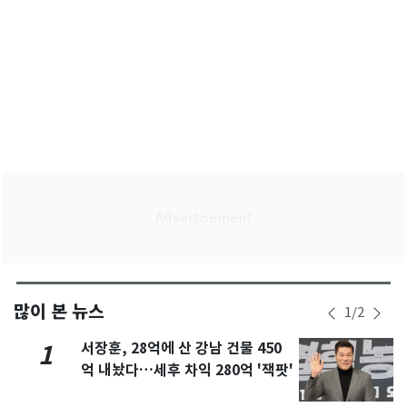
많이 본 뉴스
1
/
2
서장훈, 28억에 산 강남 건물 450
1
억 내놨다…세후 차익 280억 '잭팟'