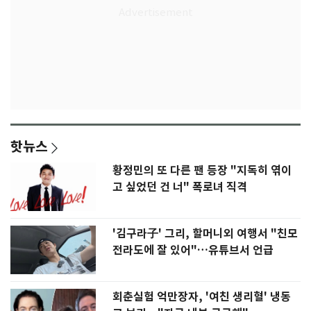
핫뉴스
황정민의 또 다른 팬 등장 "지독히 엮이
고 싶었던 건 너" 폭로녀 직격
'김구라子' 그리, 할머니외 여행서 "친모
전라도에 잘 있어"…유튜브서 언급
회춘실험 억만장자, '여친 생리혈' 냉동