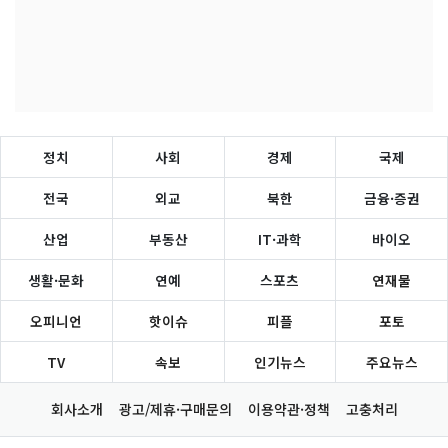
정치
사회
경제
국제
전국
외교
북한
금융·증권
산업
부동산
IT·과학
바이오
생활·문화
연예
스포츠
연재물
오피니언
핫이슈
피플
포토
TV
속보
인기뉴스
주요뉴스
회사소개
광고/제휴·구매문의
이용약관·정책
고충처리