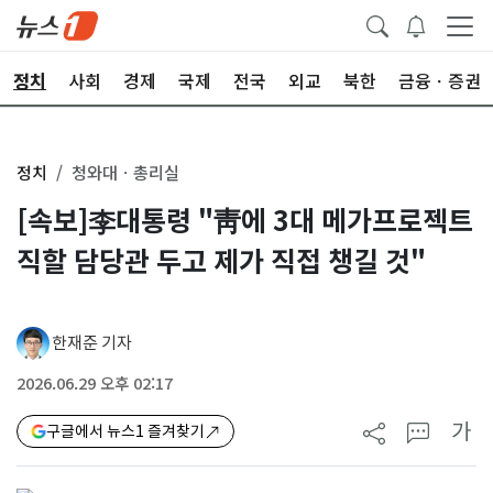
정치
사회
경제
국제
전국
외교
북한
금융ㆍ증권
정치
청와대ㆍ총리실
[속보]李대통령 "靑에 3대 메가프로젝트
직할 담당관 두고 제가 직접 챙길 것"
한재준 기자
2026.06.29 오후 02:17
가
구글에서 뉴스1 즐겨찾기