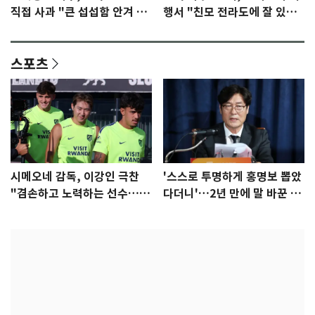
직접 사과 "큰 섭섭함 안겨 미
행서 "친모 전라도에 잘 있
안"
어"…유튜브서 언급
스포츠
시메오네 감독, 이강인 극찬
'스스로 투명하게 홍명보 뽑았
"겸손하고 노력하는 선수…좋
다더니'…2년 만에 말 바꾼 이
은 첫인상"
임생