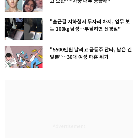
고 보관…"자궁 내부 궁금해"
"출근길 지하철서 두자리 차지, 업무 보
는 100㎏ 남성…부딪히면 신경질"
"5500만원 날리고 급등주 단타, 남은 건
빚뿐"…30대 여성 파혼 위기