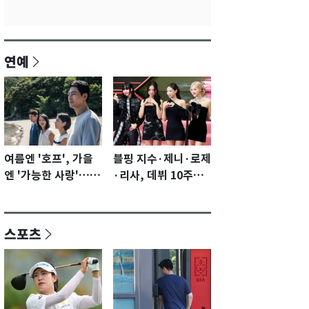
연예
여름엔 '호프', 가을
블핑 지수·제니·로제
엔 '가능한 사랑'…국
·리사, 데뷔 10주년
제영화제 수상 기대
이벤트 '완전체' 참석
감 [N이슈]
확정…기대감 UP
스포츠