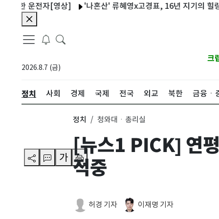
전자[영상]
'나혼산' 류혜영x고경표, 16년 지기의 힐링 산책…과몰
크
2026.8.7 (금)
정치
사회
경제
국제
전국
외교
북한
금융ㆍ
정치
청와대ㆍ총리실
[뉴스1 PICK] 
가
적중
허경 기자
이재명 기자