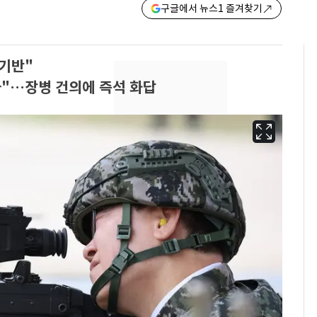
구글에서 뉴스1 즐겨찾기
기반"
"…장병 건의에 즉석 화답
13호 태풍 '돌핀' 日오
6
키나와·가고시마현 접
근…26만명 대피령