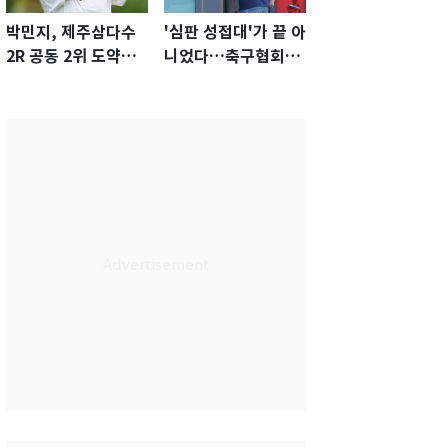
박민지, 제주삼다수
'심판 성접대'가 끝 아
2R 공동 2위 도약…
니었다…축구협회장
통산 최다 21승 신기
출장에 부인 3회 동반
록 도전
'펑펑'