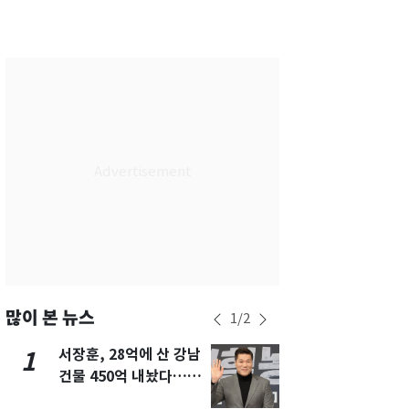
서울
29
℃
부산
27
℃
대구
28
℃
인천
29
℃
광주
27
℃
대전
26
℃
울산
26
℃
강릉
26
℃
제주
27
℃
많이 본 뉴스
1
/
2
서장훈, 28억에 산 강남
13호 태풍 '
1
6
건물 450억 내놨다…세
키나와·가고
후 차익 280억 '잭팟'
근…26만명