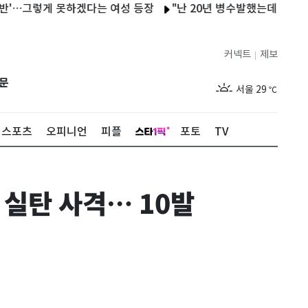
 못하겠다는 여성 등장
"난 20년 병수발했는데…'배다른 형제' 존
커넥트
제보
|
제주
27
℃
문
서울
29
℃
부산
27
℃
스포츠
오피니언
피플
포토
TV
대구
28
℃
인천
29
℃
 실탄 사격… 10발
광주
27
℃
대전
26
℃
울산
26
℃
강릉
26
℃
제주
27
℃