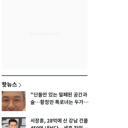
핫뉴스
"단둘만 있는 밀폐된 공간과
술…황정민 폭로녀는 두가지
에 집착했다"
서장훈, 28억에 산 강남 건물