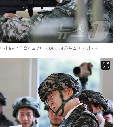
"캐리비안 베이 여자 탈
7
의실에 남자가 있어
요"…경찰 수사
[단독]중수청 가는 검찰
8
수사관 경력 합산 추
진…법무사·집행관 '혜
 실탄 사격을 하고 있다. 2026.6.24 ⓒ 뉴스1 이재명 기자
택' 유지
전남광주 화정역 인근서
9
교통사고로 40대 심정
지…6명 부상
축구협회, 외국인 심판
10
들 10여명 대상 '성 접
대' 의혹…월드컵·올림
픽 예선 등