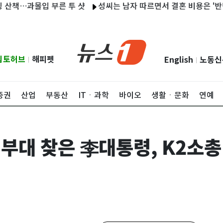
입 부른 투 샷
성씨는 남자 따르면서 결혼 비용은 '반반'…그렇게
립토허브
해피펫
English
노동신
|
|
증권
산업
부동산
ITㆍ과학
바이오
생활ㆍ문화
연예
연평부대 찾은 李대통령, K2소총