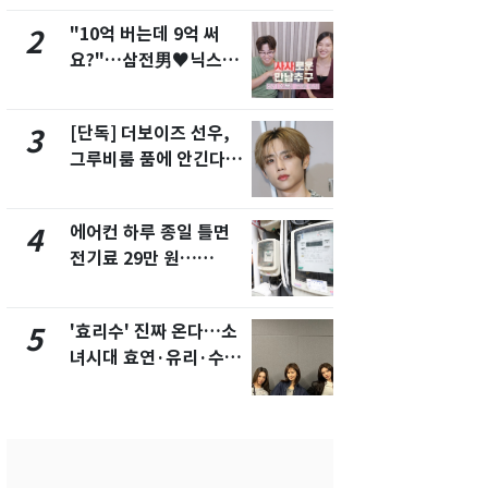
"10억 버는데 9억 써
"캐리비안 
2
7
요?"…삼전男♥닉스女
의실에 남자
3:3 단체소개팅 예능 화
요"…경찰 
제
[단독] 더보이즈 선우,
[단독]중수
3
8
그루비룸 품에 안긴다…
수사관 경력
앳에어리어와 전속계약
진…법무사·
택' 유지
에어컨 하루 종일 틀면
전남광주 화
4
9
전기료 29만 원…
교통사고로 
450kWh 넘으면 '요금
지…6명 부
폭탄'
'효리수' 진짜 온다…소
축구협회, 
5
10
녀시대 효연·유리·수영
들 10여명 대
유닛 출격 [N이슈]
대' 의혹…
픽 예선 등