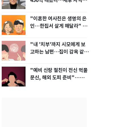
450억 내놨다…세후 차익
280억 '잭팟'
"이혼한 여사친은 생명의 은
인…한집서 살게 해달라" 남
편 요구에 '절망'
"내 '치부'까지 시모에게 보
고하는 남편…집이 감옥 같
다" 아내 고통
"예비 신랑 절친이 전신 먹물
문신, 해외 도피 준비"…예비
신부 '혼란'