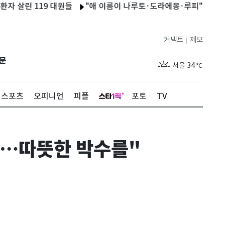
 119 대원들
"애 이름이 나루토·도라에몽·루피"…日애니에 빠
커넥트
제보
|
제주
31
℃
문
서울
34
℃
부산
33
℃
스포츠
오피니언
피플
포토
TV
대구
34
℃
인천
36
℃
야…따뜻한 박수를"
광주
35
℃
대전
34
℃
울산
32
℃
강릉
30
℃
제주
31
℃