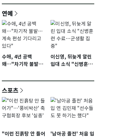
연예
수애, 4년 공백
이신영, 뒤늦게 알린
왜…"차기작 불발…
입대 소식 "신병훈련
계속 편성 기다리고
수료…군생활 집중"
있다"
스포츠
"이런 진흙탕 안 들어
'남아공 졸전' 처음 입