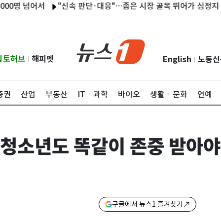
 넘어서
"신속 판단·대응"…좁은 시장 골목 뛰어가 심정지 환자 살린
립토허브
해피펫
English
노동신
|
|
증권
산업
부동산
ITㆍ과학
바이오
생활ㆍ문화
연예
 청소년도 똑같이 존중 받아
구글에서 뉴스1 즐겨찾기