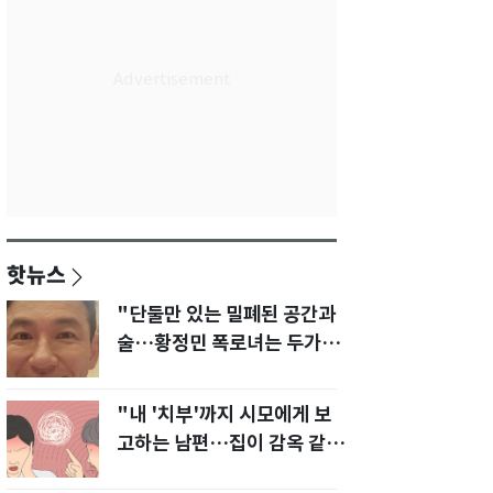
핫뉴스
"단둘만 있는 밀폐된 공간과
술…황정민 폭로녀는 두가지
에 집착했다"
"내 '치부'까지 시모에게 보
고하는 남편…집이 감옥 같
다" 아내 고통