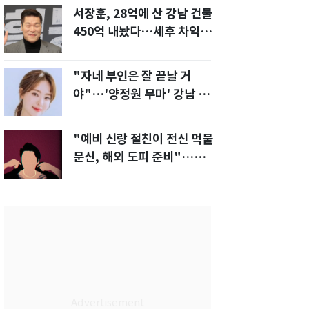
서장훈, 28억에 산 강남 건물
450억 내놨다…세후 차익
280억 '잭팟'
"자네 부인은 잘 끝날 거
야"…'양정원 무마' 강남 경
찰, 다른 돈도 받은 정황
"예비 신랑 절친이 전신 먹물
문신, 해외 도피 준비"…예비
신부 '혼란'