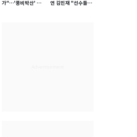
가"…'풍비박산' 축
연 김민재 "선수들도
구협회장 후보 '실종'
못 하기는 했다"