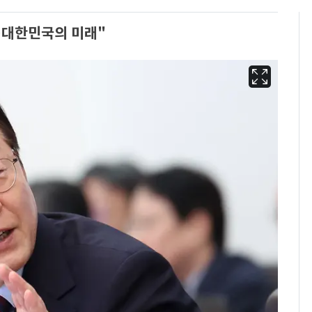
…대한민국의 미래"
"캐리비안 베이 여자 탈
6
의실에 남자가 있어
요"…경찰 수사
2600만명 사로잡은 '바
7