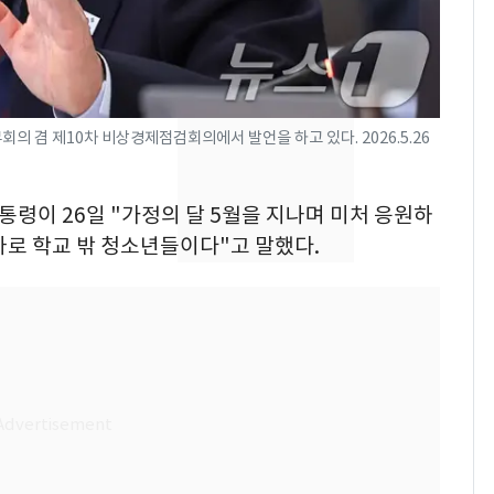
나나킥 베이비'…농심
의 깜짝 선물
축구협회, 외국인 심판
8
들 10여명 대상 '성 접
대' 의혹…월드컵·올림
의 겸 제10차 비상경제점검회의에서 발언을 하고 있다. 2026.5.26
픽 예선 등
전남광주통합특별시 정
9
무부시장 후보 백승주·
대통령이 26일 "가정의 달 5월을 지나며 미처 응원하
윤난실 지명
바로 학교 밖 청소년들이다"고 말했다.
美 상원 클래리티법 처
10
리 난항…민주당 "윤리
·AML 보완 우선"