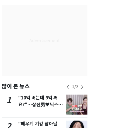
서울
34
℃
부산
33
℃
대구
34
℃
인천
36
℃
광주
35
℃
대전
34
℃
울산
32
℃
강릉
30
℃
많이 본 뉴스
1
/
2
제주
31
℃
"10억 버는데 9억 써
"캐리비안 
1
6
요?"…삼전男♥닉스女
의실에 남자
3:3 단체소개팅 예능 화
요"…경찰 
제
"배우계 기강 잡아달
2600만명 
2
7