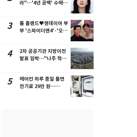
라"…'4년 공백' 수애,
나나킥 베이
SNS 오픈·프로필 공개
의 깜짝 선물
화제
톰 홀랜드♥젠데이아 부
축구협회, 
3
8
부 '스파이더맨4'·'오디
들 10여명 대
세이'로 극장 장악
대' 의혹…
픽 예선 등
2차 공공기관 지방이전
전남광주통
4
9
발표 임박…"나주 혁신
무부시장 후
도시 최적"
윤난실 지명
에어컨 하루 종일 틀면
美 상원 클
5
10
전기료 29만 원…
리 난항…민
450kWh 넘으면 '요금
·AML 보완
폭탄'