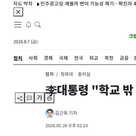
자도 박차
민주콩고發 에볼라 변이 가능성 제기…확진자 4000명
크
2026.8.7 (금)
정치
사회
경제
국제
전국
외교
북한
금융ㆍ
정치
청와대ㆍ총리실
李대통령 "학교 밖
가
김근욱 기자
2026.05.26 오후 02:23