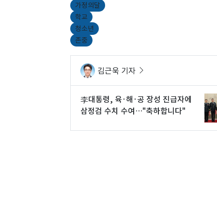
가정의달
학교
청소년
존중
김근욱 기자
李대통령, 육·해·공 장성 진급자에
삼정검 수치 수여…"축하합니다"