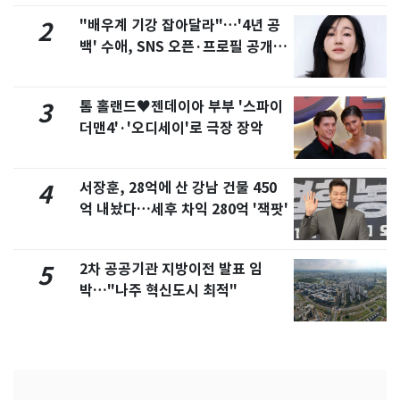
"배우계 기강 잡아달라"…'4년 공
2
백' 수애, SNS 오픈·프로필 공개
화제
톰 홀랜드♥젠데이아 부부 '스파이
3
더맨4'·'오디세이'로 극장 장악
서장훈, 28억에 산 강남 건물 450
4
억 내놨다…세후 차익 280억 '잭팟'
2차 공공기관 지방이전 발표 임
5
박…"나주 혁신도시 최적"