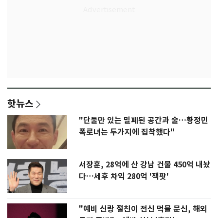
핫뉴스
"단둘만 있는 밀폐된 공간과 술…황정민
폭로녀는 두가지에 집착했다"
서장훈, 28억에 산 강남 건물 450억 내놨
다…세후 차익 280억 '잭팟'
"예비 신랑 절친이 전신 먹물 문신, 해외