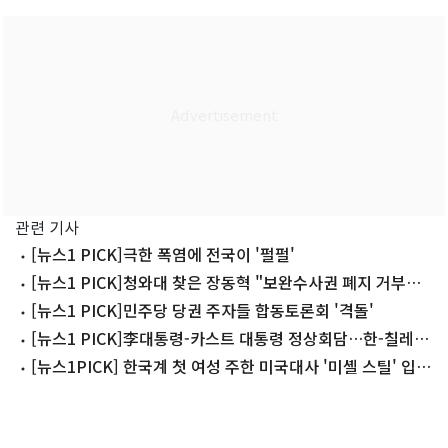
관련 기사
[뉴스1 PICK]극한 폭염에 전국이 '펄펄'
[뉴스1 PICK]청와대 찾은 장동혁 "보완수사권 폐지 거부권
은 국민 명령"
[뉴스1 PICK]민주당 당권 주자들 합동토론회 '격돌'
[뉴스1 PICK]李대통령-카스트 대통령 정상회담…한-칠레
'핵심광물·FTA 현대화' 협의
[뉴스1PICK] 한국계 첫 여성 주한 미국대사 '미셸 스틸' 입
국…“한미동맹 강화에 최선”