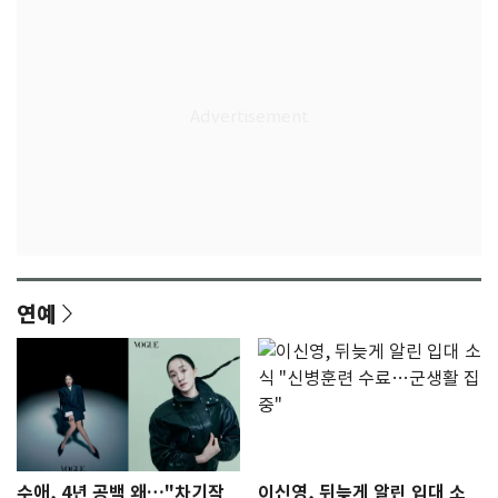
연예
수애, 4년 공백 왜…"차기작
이신영, 뒤늦게 알린 입대 소