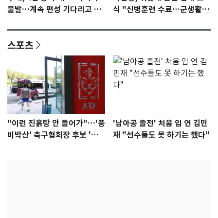
불발…계속 편성 기다리고 있
식 "신병훈련 수료…군생활
다"
집중"
스포츠
"이런 진흙탕 안 들어가"…'풍
'남아공 졸전' 처음 입 연 김민
비박산' 축구협회장 후보 '실
재 "선수들도 못 하기는 했다"
종'