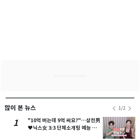
많이 본 뉴스
1
/
2
"10억 버는데 9억 써요?"…삼전男
1
♥닉스女 3:3 단체소개팅 예능 화
제