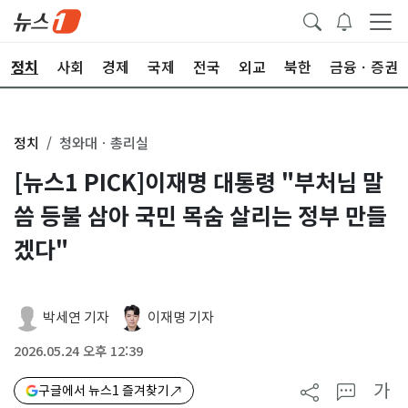
정치
사회
경제
국제
전국
외교
북한
금융ㆍ증권
정치
청와대ㆍ총리실
[뉴스1 PICK]이재명 대통령 "부처님 말
씀 등불 삼아 국민 목숨 살리는 정부 만들
겠다"
박세연 기자
이재명 기자
2026.05.24 오후 12:39
가
구글에서 뉴스1 즐겨찾기