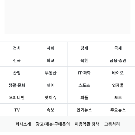
정치
사회
경제
국제
전국
외교
북한
금융·증권
산업
부동산
IT·과학
바이오
생활·문화
연예
스포츠
연재물
오피니언
핫이슈
피플
포토
TV
속보
인기뉴스
주요뉴스
회사소개
광고/제휴·구매문의
이용약관·정책
고충처리