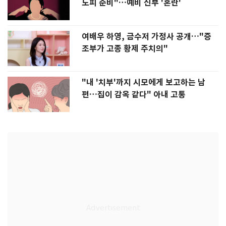
도피 준비"…예비 신부 '혼란'
여배우 하영, 금수저 가정사 공개…"증
조부가 고종 황제 주치의"
"내 '치부'까지 시모에게 보고하는 남
편…집이 감옥 같다" 아내 고통