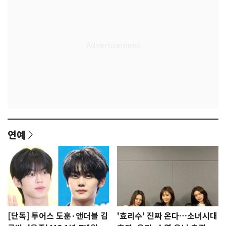
연예
[단독] 투어스 도훈·앤더블 김
'효리수' 진짜 온다…소녀시대