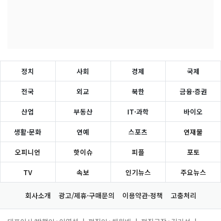
정치
사회
경제
국제
전국
외교
북한
금융·증권
산업
부동산
IT·과학
바이오
생활·문화
연예
스포츠
연재물
오피니언
핫이슈
피플
포토
TV
속보
인기뉴스
주요뉴스
회사소개
광고/제휴·구매문의
이용약관·정책
고충처리