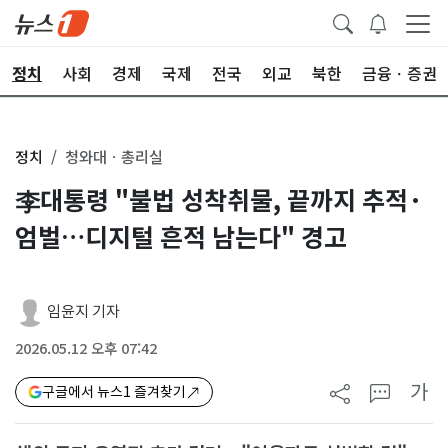
정치
사회
경제
국제
전국
외교
북한
금융ㆍ증권
정치
청와대ㆍ총리실
李대통령 "불법 성착취물, 끝까지 추적·
엄벌…디지털 흔적 남는다" 경고
임윤지 기자
2026.05.12 오후 07:42
가
구글에서 뉴스1 즐겨찾기