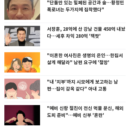
"단둘만 있는 밀폐된 공간과 술…황정민
폭로녀는 두가지에 집착했다"
서장훈, 28억에 산 강남 건물 450억 내놨
다…세후 차익 280억 '잭팟'
"이혼한 여사친은 생명의 은인…한집서
살게 해달라" 남편 요구에 '절망'
"내 '치부'까지 시모에게 보고하는 남
편…집이 감옥 같다" 아내 고통
"예비 신랑 절친이 전신 먹물 문신, 해외
도피 준비"…예비 신부 '혼란'