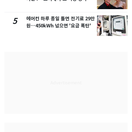
에어컨 하루 종일 틀면 전기료 29만
5
원…450kWh 넘으면 '요금 폭탄'