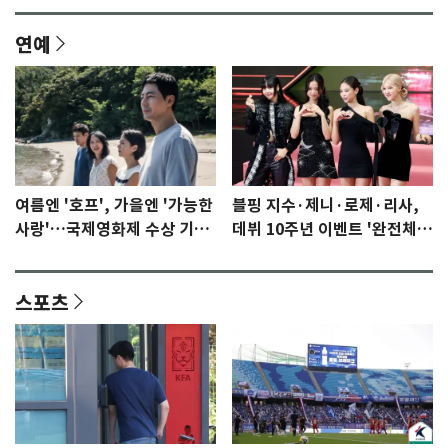
연예
여름엔 '호프', 가을엔 '가능한
블핑 지수·제니·로제·리사,
사랑'…국제영화제 수상 기대
데뷔 10주년 이벤트 '완전체'
감 [N이슈]
참석 확정…기대감 UP
스포츠