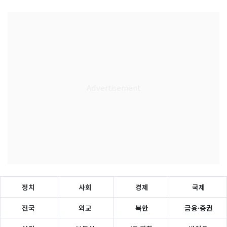
정치
사회
경제
국제
전국
외교
북한
금융·증권