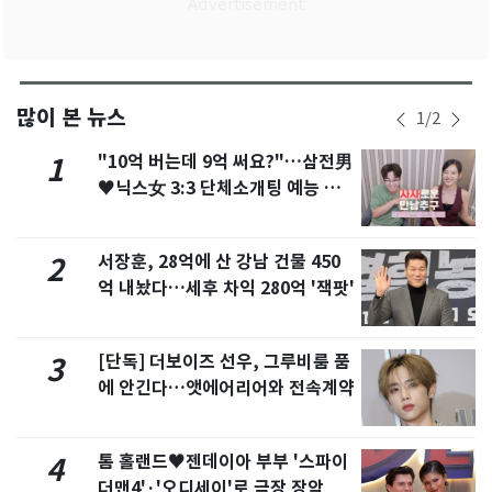
많이 본 뉴스
1
/
2
"10억 버는데 9억 써요?"…삼전男
1
♥닉스女 3:3 단체소개팅 예능 화
제
서장훈, 28억에 산 강남 건물 450
2
억 내놨다…세후 차익 280억 '잭팟'
[단독] 더보이즈 선우, 그루비룸 품
3
에 안긴다…앳에어리어와 전속계약
톰 홀랜드♥젠데이아 부부 '스파이
4
더맨4'·'오디세이'로 극장 장악