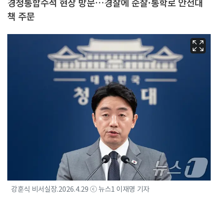
경청통합수석 현장 방문…경찰에 순찰·통학로 안전대
책 주문
강훈식 비서실장.2026.4.29 ⓒ 뉴스1 이재명 기자