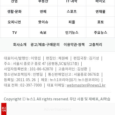
산업
부동산
IT·과학
바이오
생활·문화
연예
스포츠
연재물
오피니언
핫이슈
피플
포토
TV
속보
인기뉴스
주요뉴스
회사소개
광고/제휴·구매문의
이용약관·정책
고충처리
대표이사/발행인 : 이영섭
|
편집인 : 채원배
|
편집국장 : 김기성
|
주소 : 서울시 종로구 종로 47 (공평동,SC빌딩17층)
|
사업자등록번호 : 101-86-62870
|
고충처리인 : 김성환
|
청소년보호책임자 : 안병길
|
통신판매업신고 : 서울종로 0676호
|
등록일 : 2011. 05. 26
|
제호 : 뉴스1코리아(읽기: 뉴스원코리아)
|
대표 전화 : 02-397-7000
|
대표 이메일 :
webmaster@news1.kr
Copyright ⓒ 뉴스1. All rights reserved. 무단 사용 및 재배포, AI학습
활용 금지.
광고
삭제