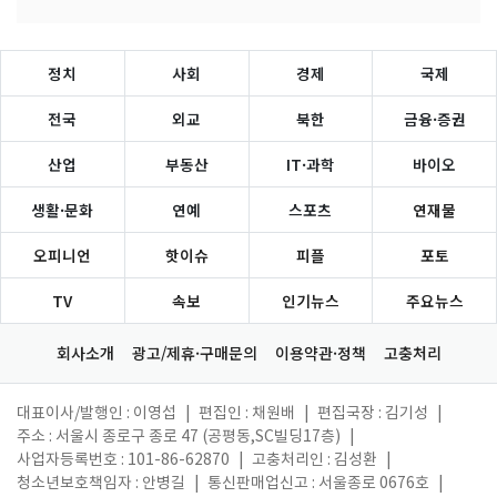
정치
사회
경제
국제
전국
외교
북한
금융·증권
산업
부동산
IT·과학
바이오
생활·문화
연예
스포츠
연재물
오피니언
핫이슈
피플
포토
TV
속보
인기뉴스
주요뉴스
회사소개
광고/제휴·구매문의
이용약관·정책
고충처리
대표이사/발행인 : 이영섭
|
편집인 : 채원배
|
편집국장 : 김기성
|
주소 : 서울시 종로구 종로 47 (공평동,SC빌딩17층)
|
사업자등록번호 : 101-86-62870
|
고충처리인 : 김성환
|
청소년보호책임자 : 안병길
|
통신판매업신고 : 서울종로 0676호
|