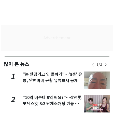
많이 본 뉴스
1
/
2
"눈 안감기고 입 돌아가"…'8혼' 유
1
퉁, 안면마비 근황 유튜브서 공개
"10억 버는데 9억 써요?"…삼전男
2
♥닉스女 3:3 단체소개팅 예능 화
제