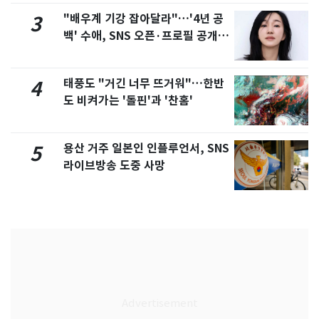
"배우계 기강 잡아달라"…'4년 공
3
백' 수애, SNS 오픈·프로필 공개
화제
태풍도 "거긴 너무 뜨거워"…한반
4
도 비켜가는 '돌핀'과 '찬홈'
용산 거주 일본인 인플루언서, SNS
5
라이브방송 도중 사망