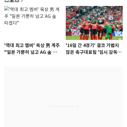
'역대 최고 멤버' 육상 男 계주
'16일 간 4경기' 결코 가볍지
"일본 가뿐히 넘고 AG 金 따겠
않은 축구대표팀 '임시 감독'
다"
무게