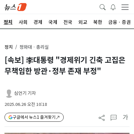
정치
사회
경제
국제
전국
외교
북한
금융ㆍ증권
정치
청와대ㆍ총리실
[속보] 李대통령 "경제위기 긴축 고집은
무책임한 방관·정부 존재 부정"
심언기 기자
2025.06.26 오전 10:18
가
구글에서 뉴스1 즐겨찾기