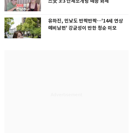
스女 3:3 단체소개팅 예능 화제
유하진, 민낯도 반짝반짝…'14세 연상
예비남편' 강균성이 반한 청순 미모