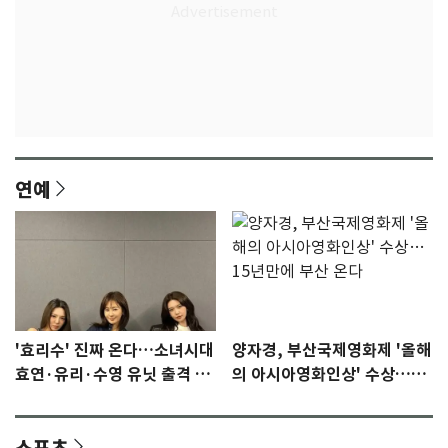
연예
'효리수' 진짜 온다…소녀시대
양자경, 부산국제영화제 '올해
효연·유리·수영 유닛 출격 [N
의 아시아영화인상' 수상…15
이슈]
년만에 부산 온다
스포츠