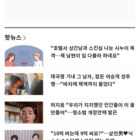
핫뉴스
"호텔서 상간남과 스킨십 나눈 시누이 목
격…제 남편이 입 다물라 하네요"
태국행 기내 그 남자, 잠든 여승객 성추
행…"바지에 체액까지 묻었다"
허지웅 "우리가 지지했던 인간들이 이 꼴
만들어"…형소법 개정안에 발끈
"10억 버는데 9억 써요?"…삼전男♥닉