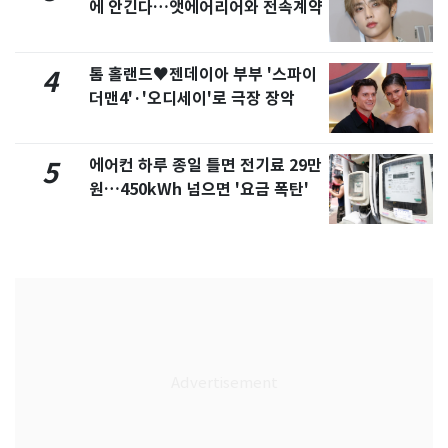
에 안긴다…앳에어리어와 전속계약
톰 홀랜드♥젠데이아 부부 '스파이
4
더맨4'·'오디세이'로 극장 장악
에어컨 하루 종일 틀면 전기료 29만
5
원…450kWh 넘으면 '요금 폭탄'