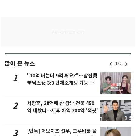
많이 본 뉴스
1
/
2
"10억 버는데 9억 써요?"…삼전男
1
♥닉스女 3:3 단체소개팅 예능 화
제
서장훈, 28억에 산 강남 건물 450
2
억 내놨다…세후 차익 280억 '잭팟'
[단독] 더보이즈 선우, 그루비룸 품
3