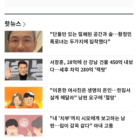
핫뉴스
"단둘만 있는 밀폐된 공간과 술…황정민
폭로녀는 두가지에 집착했다"
서장훈, 28억에 산 강남 건물 450억 내놨
다…세후 차익 280억 '잭팟'
"이혼한 여사친은 생명의 은인…한집서
살게 해달라" 남편 요구에 '절망'
"내 '치부'까지 시모에게 보고하는 남
편…집이 감옥 같다" 아내 고통