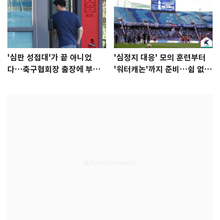
'심판 성접대'가 끝 아니었
'심정지 대응' 모의 훈련부터
다…축구협회장 출장에 부인
'워터캐논'까지 준비…쉼 없는
3회 동반 '펑펑'
K리그