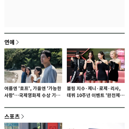
연예
여름엔 '호프', 가을엔 '가능한
블핑 지수·제니·로제·리사,
사랑'…국제영화제 수상 기대
데뷔 10주년 이벤트 '완전체'
감 [N이슈]
참석 확정…기대감 UP
스포츠