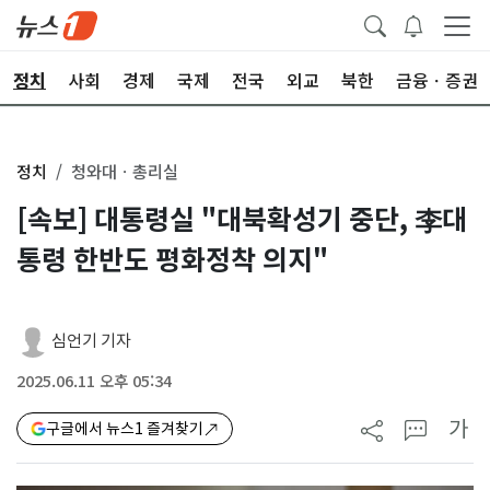
정치
사회
경제
국제
전국
외교
북한
금융ㆍ증권
정치
청와대ㆍ총리실
[속보] 대통령실 "대북확성기 중단, 李대
통령 한반도 평화정착 의지"
심언기 기자
2025.06.11 오후 05:34
가
구글에서 뉴스1 즐겨찾기