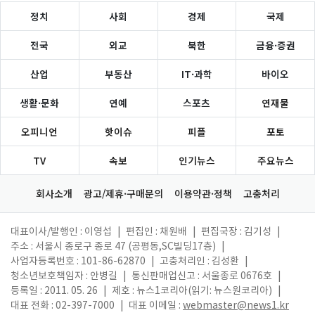
정치
사회
경제
국제
전국
외교
북한
금융·증권
산업
부동산
IT·과학
바이오
생활·문화
연예
스포츠
연재물
오피니언
핫이슈
피플
포토
TV
속보
인기뉴스
주요뉴스
회사소개
광고/제휴·구매문의
이용약관·정책
고충처리
대표이사/발행인 : 이영섭
|
편집인 : 채원배
|
편집국장 : 김기성
|
주소 : 서울시 종로구 종로 47 (공평동,SC빌딩17층)
|
사업자등록번호 : 101-86-62870
|
고충처리인 : 김성환
|
청소년보호책임자 : 안병길
|
통신판매업신고 : 서울종로 0676호
|
등록일 : 2011. 05. 26
|
제호 : 뉴스1코리아(읽기: 뉴스원코리아)
|
대표 전화 : 02-397-7000
|
대표 이메일 :
webmaster@news1.kr