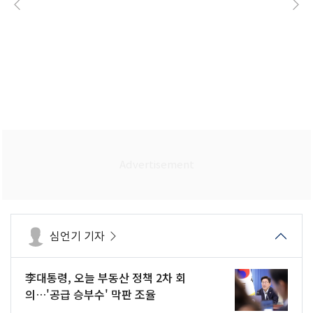
심언기 기자
李대통령, 오늘 부동산 정책 2차 회
의…'공급 승부수' 막판 조율