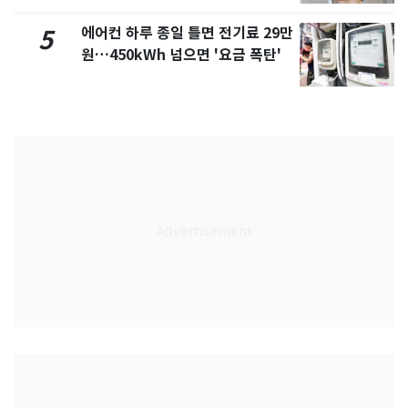
에어컨 하루 종일 틀면 전기료 29만
5
원…450kWh 넘으면 '요금 폭탄'