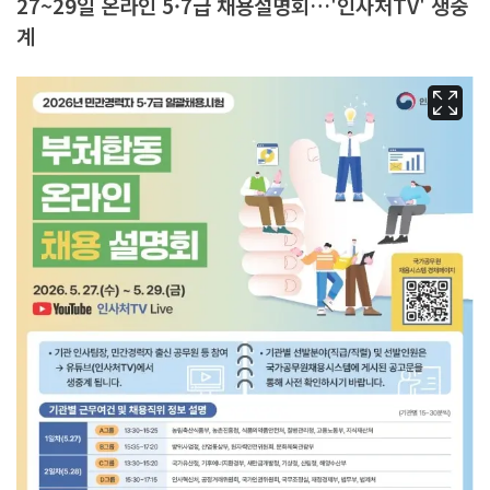
27~29일 온라인 5·7급 채용설명회…'인사처TV' 생중
계