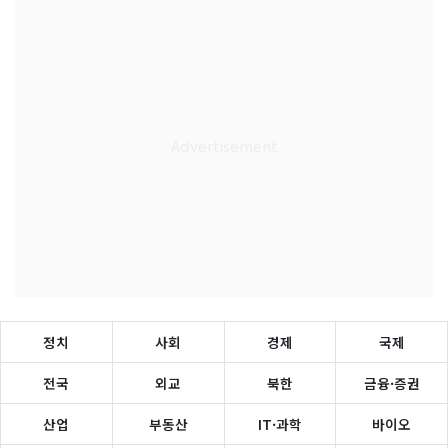
정치
사회
경제
국제
전국
외교
북한
금융·증권
산업
부동산
IT·과학
바이오