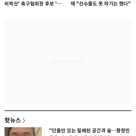
비박산' 축구협회장 후보 '실
재 "선수들도 못 하기는 했다"
종'
핫뉴스
"단둘만 있는 밀폐된 공간과 술…황정민