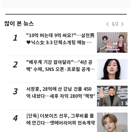
많이 본 뉴스
1
/
2
"10억 버는데 9억 써요?"…삼전男
1
♥닉스女 3:3 단체소개팅 예능 화
제
"배우계 기강 잡아달라"…'4년 공
2
백' 수애, SNS 오픈·프로필 공개
화제
서장훈, 28억에 산 강남 건물 450
3
억 내놨다…세후 차익 280억 '잭팟'
[단독] 더보이즈 선우, 그루비룸 품
4
에 안긴다…앳에어리어와 전속계약