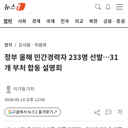
정치
사회
경제
국제
전국
외교
북한
금융ㆍ증권
정치
감사원ㆍ위원회
정부 올해 민간경력자 233명 선발…31
개 부처 합동 설명회
이기림 기자
2026.05.18 오후 12:00
가
구글에서 뉴스1 즐겨찾기