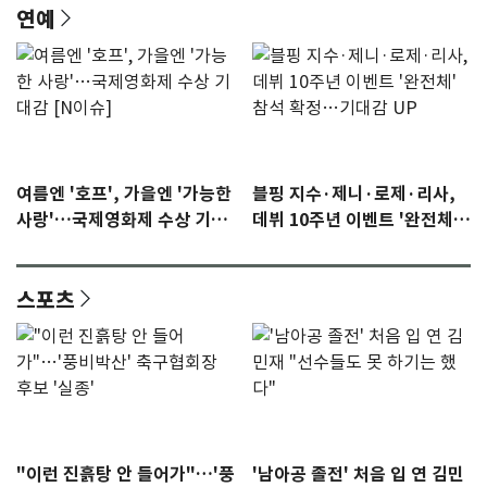
연예
여름엔 '호프', 가을엔 '가능한
블핑 지수·제니·로제·리사,
사랑'…국제영화제 수상 기대
데뷔 10주년 이벤트 '완전체'
감 [N이슈]
참석 확정…기대감 UP
스포츠
"이런 진흙탕 안 들어가"…'풍
'남아공 졸전' 처음 입 연 김민