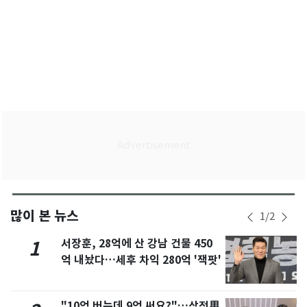
많이 본 뉴스
1
/
2
서장훈, 28억에 산 강남 건물 450
1
억 내놨다…세후 차익 280억 '잭팟'
"10억 버는데 9억 써요?"…삼전男