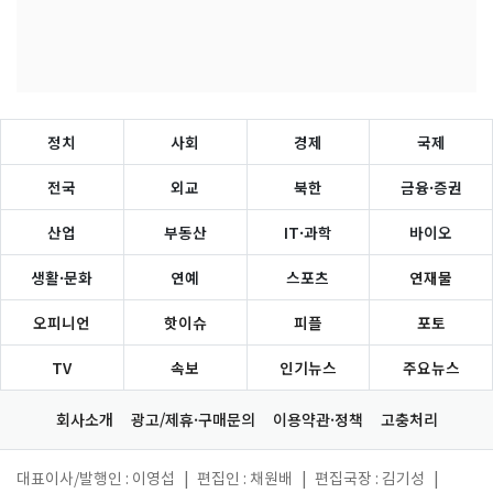
정치
사회
경제
국제
전국
외교
북한
금융·증권
산업
부동산
IT·과학
바이오
생활·문화
연예
스포츠
연재물
오피니언
핫이슈
피플
포토
TV
속보
인기뉴스
주요뉴스
회사소개
광고/제휴·구매문의
이용약관·정책
고충처리
대표이사/발행인 : 이영섭
|
편집인 : 채원배
|
편집국장 : 김기성
|