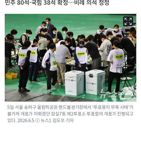
민주 80석·국힘 38석 확정…비례 의석 정정
5일 서울 송파구 올림픽공원 핸드볼경기장에서 '투표용지 부족 사태'가
불거져 개표가 미뤄졌던 잠실7동 제2투표소 투표함의 개표가 진행되고
있다. 2026.6.5 ⓒ 뉴스1 김도우 기자