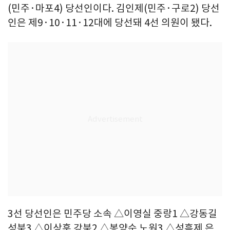
(민주·마포4) 당선인이다. 김인제(민주·구로2) 당선
인은 제9·10·11·12대에 당선돼 4선 의원이 됐다.
3선 당선인은 민주당 소속 △이영실 중랑1 △강동길
성북3 △이상훈 강북2 △봉양순 노원3 △성흠제 은