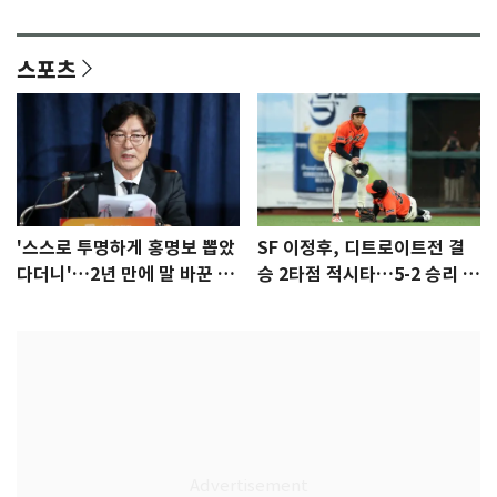
안"
어"…유튜브서 언급
스포츠
'스스로 투명하게 홍명보 뽑았
SF 이정후, 디트로이트전 결
다더니'…2년 만에 말 바꾼 이
승 2타점 적시타…5-2 승리 견
임생
인