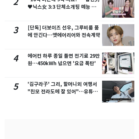
2
♥닉스女 3:3 단체소개팅 예능 화
제
[단독] 더보이즈 선우, 그루비룸 품
3
에 안긴다…앳에어리어와 전속계약
에어컨 하루 종일 틀면 전기료 29만
4
원…450kWh 넘으면 '요금 폭탄'
'김구라子' 그리, 할머니외 여행서
5
"친모 전라도에 잘 있어"…유튜브
서 언급