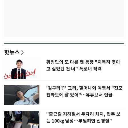
핫뉴스
황정민의 또 다른 팬 등장 "지독히 엮이
고 싶었던 건 너" 폭로녀 직격
'김구라子' 그리, 할머니외 여행서 "친모
전라도에 잘 있어"…유튜브서 언급
"출근길 지하철서 두자리 차지, 업무 보
는 100㎏ 남성…부딪히면 신경질"