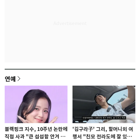
연예
블랙핑크 지수, 10주년 논란에
'김구라子' 그리, 할머니외 여
직접 사과 "큰 섭섭함 안겨 미
행서 "친모 전라도에 잘 있