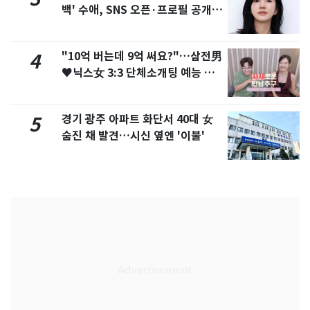
백' 수애, SNS 오픈·프로필 공개
화제
"10억 버는데 9억 써요?"…삼전男
4
♥닉스女 3:3 단체소개팅 예능 화
제
경기 광주 아파트 화단서 40대 女
5
숨진 채 발견…시신 옆엔 '이불'