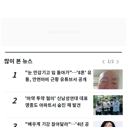
많이 본 뉴스
1
/
2
"눈 안감기고 입 돌아가"…'8혼' 유
1
퉁, 안면마비 근황 유튜브서 공개
'마약 투약 혐의' 신남성연대 대표
2
영종도 아파트서 숨진 채 발견
"배우계 기강 잡아달라"…'4년 공
3