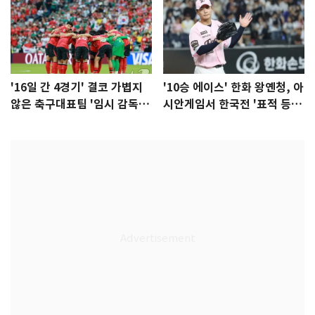
'16일 간 4경기' 결코 가볍지
'10승 에이스' 한화 왕옌청, 아
않은 축구대표팀 '임시 감독'
시안게임서 한국전 '표적 등
무게
판' 가능성