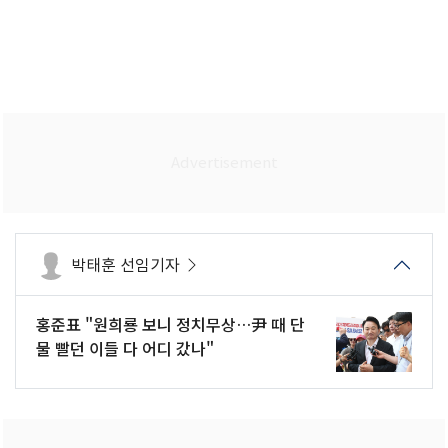
박태훈 선임기자
홍준표 "원희룡 보니 정치무상…尹 때 단
물 빨던 이들 다 어디 갔나"