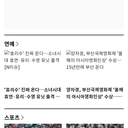
연예
'효리수' 진짜 온다…소녀시대
양자경, 부산국제영화제 '올해
효연·유리·수영 유닛 출격 [N
의 아시아영화인상' 수상…15
이슈]
년만에 부산 온다
스포츠