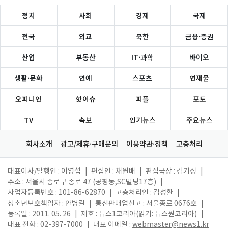
정치
사회
경제
국제
전국
외교
북한
금융·증권
산업
부동산
IT·과학
바이오
생활·문화
연예
스포츠
연재물
오피니언
핫이슈
피플
포토
TV
속보
인기뉴스
주요뉴스
회사소개
광고/제휴·구매문의
이용약관·정책
고충처리
대표이사/발행인 : 이영섭
|
편집인 : 채원배
|
편집국장 : 김기성
|
주소 : 서울시 종로구 종로 47 (공평동,SC빌딩17층)
|
사업자등록번호 : 101-86-62870
|
고충처리인 : 김성환
|
청소년보호책임자 : 안병길
|
통신판매업신고 : 서울종로 0676호
|
등록일 : 2011. 05. 26
|
제호 : 뉴스1코리아(읽기: 뉴스원코리아)
|
대표 전화 : 02-397-7000
|
대표 이메일 :
webmaster@news1.kr