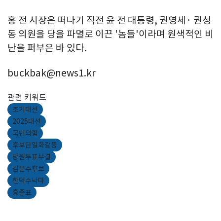
홍 전 시장은 떠나기 직전 윤 전 대통령, 권영세· 권성
동 의원을 당을 파멸로 이끈 '놈들'이라며 원색적인 비
난을 퍼부은 바 있다.
buckbak@news1.kr
관련 키워드
조기대선
2025대선
국민의힘
후보단일화갈등
당원투표부결
김문수후보
한덕수낙마
홍준표