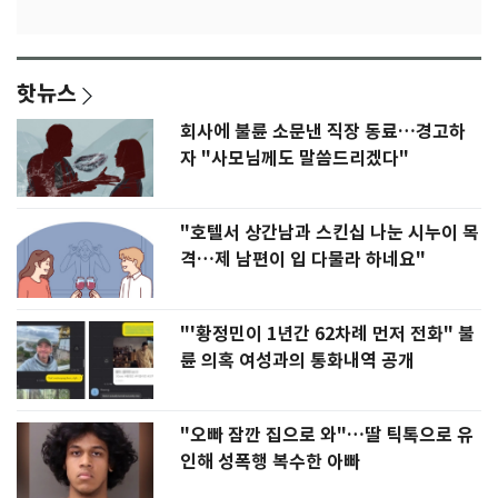
핫뉴스
회사에 불륜 소문낸 직장 동료…경고하
자 "사모님께도 말씀드리겠다"
"호텔서 상간남과 스킨십 나눈 시누이 목
격…제 남편이 입 다물라 하네요"
"'황정민이 1년간 62차례 먼저 전화" 불
륜 의혹 여성과의 통화내역 공개
"오빠 잠깐 집으로 와"…딸 틱톡으로 유
인해 성폭행 복수한 아빠