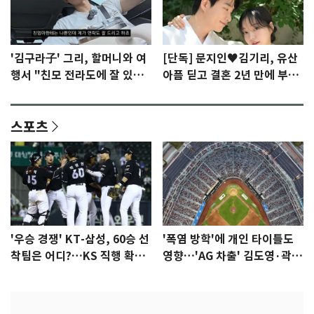
'김구라子' 그리, 할머니와 여
[단독] 문지인♥김기리, 유산
행서 "친모 전라도에 잘 있
아픔 딛고 결혼 2년 만에 부모
어"…유튜브서 언급
됐다…7일 득남
스포츠
'우승 경쟁' KT-삼성, 60승 선
'폭염 방학'에 개인 타이틀도
착팀은 어디?…KS 직행 확률
영향…'AG 차출' 김도영·곽빈
77.8%
울상