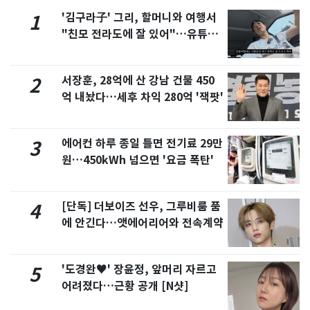
'김구라子' 그리, 할머니와 여행서
1
"친모 전라도에 잘 있어"…유튜브
서 언급
서장훈, 28억에 산 강남 건물 450
2
억 내놨다…세후 차익 280억 '잭팟'
에어컨 하루 종일 틀면 전기료 29만
3
원…450kWh 넘으면 '요금 폭탄'
[단독] 더보이즈 선우, 그루비룸 품
4
에 안긴다…앳에어리어와 전속계약
'도경완♥' 장윤정, 앞머리 자르고
5
어려졌다…근황 공개 [N샷]