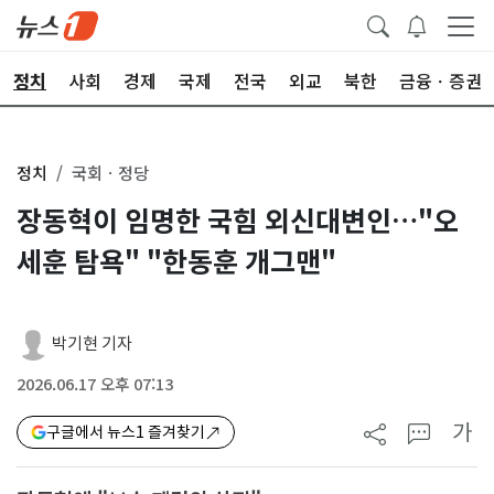
정치
사회
경제
국제
전국
외교
북한
금융ㆍ증권
정치
국회ㆍ정당
장동혁이 임명한 국힘 외신대변인…"오
세훈 탐욕" "한동훈 개그맨"
박기현 기자
2026.06.17 오후 07:13
가
구글에서 뉴스1 즐겨찾기