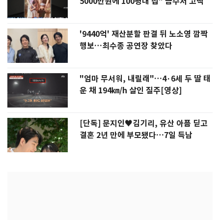
5000만원에 100평대 집" 금수저 고백
'9440억' 재산분할 판결 뒤 노소영 깜짝
행보…최수종 공연장 찾았다
"엄마 무서워, 내릴래"…4·6세 두 딸 태
운 채 194㎞/h 살인 질주[영상]
[단독] 문지인♥김기리, 유산 아픔 딛고
결혼 2년 만에 부모됐다…7일 득남