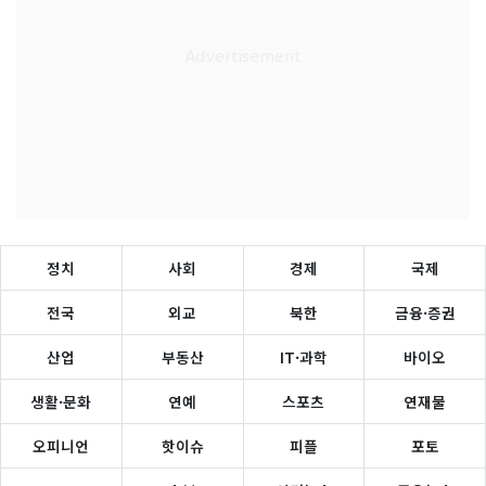
정치
사회
경제
국제
전국
외교
북한
금융·증권
산업
부동산
IT·과학
바이오
생활·문화
연예
스포츠
연재물
오피니언
핫이슈
피플
포토