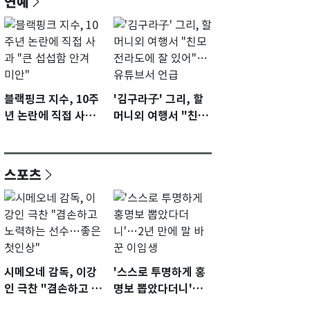
연예
블랙핑크 지수, 10주
'김구라子' 그리, 할
년 논란에 직접 사과
머니외 여행서 "친모
"큰 섭섭함 안겨 미
전라도에 잘 있어"…
안"
유튜브서 언급
스포츠
시메오네 감독, 이강
'스스로 투명하게 홍
인 극찬 "겸손하고 노
명보 뽑았다더니'…2
력하는 선수…좋은
년 만에 말 바꾼 이임