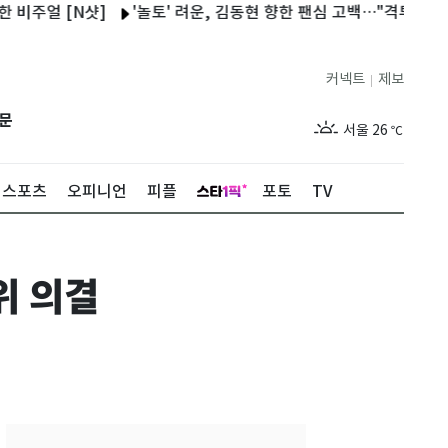
 [N샷]
'놀토' 려운, 김동현 향한 팬심 고백…"격투기 매력에 흠
커넥트
제보
|
제주
30
℃
문
서울
26
℃
부산
29
℃
스포츠
오피니언
피플
포토
TV
대구
28
℃
인천
29
℃
위 의결
광주
29
℃
대전
28
℃
울산
28
℃
강릉
21
℃
제주
30
℃