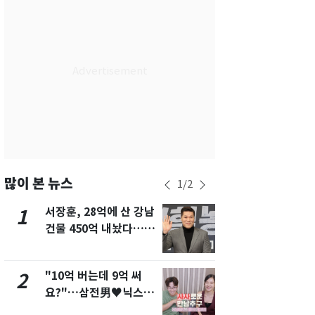
서울
26
℃
부산
29
℃
대구
28
℃
인천
29
℃
광주
29
℃
대전
28
℃
울산
28
℃
많이 본 뉴스
1
/
2
강릉
21
℃
서장훈, 28억에 산 강남
13호 태풍 '
1
6
건물 450억 내놨다…세
키나와·가고
제주
30
℃
후 차익 280억 '잭팟'
근…26만명
"10억 버는데 9억 써
낮 최고 37
2
7
요?"…삼전男♥닉스女
속…전국 곳곳
3:3 단체소개팅 예능 화
날씨]