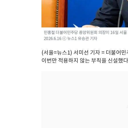
민홍철 더불어민주당 중앙위원회 의장이 16일 서울
2026.6.16 ⓒ 뉴스1 유승관 기자
(서울=뉴스1) 서미선 기자 = 더불어민
이번만 적용하지 않는 부칙을 신설했다