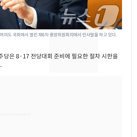
[단독] 경찰, '김부장'
8
제작사 회장 수사…자본
시장법 위반 의혹
 여의도 국회에서 열린 제6차 중앙위원회의에서 인사말을 하고 있다.
[단독]중수청 가는 검찰
9
수사관 경력 합산 추
진…법무사·집행관 '혜
주당은 8·17 전당대회 준비에 필요한 절차 시한을
택' 유지
.
'심판 성접대'가 끝 아니
10
었다…축구협회장 출장
에 부인 3회 동반 '펑펑'