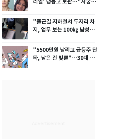
리혈' 냉동고 보관…"자궁 내
부 궁금해"
"출근길 지하철서 두자리 차
지, 업무 보는 100㎏ 남성…
부딪히면 신경질"
"5500만원 날리고 급등주 단
타, 남은 건 빚뿐"…30대 여
성 파혼 위기