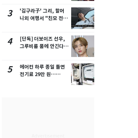
제
'김구라子' 그리, 할머
[단독] 경찰,
3
8
니외 여행서 "친모 전라
제작사 회장
도에 잘 있어"…유튜브
시장법 위반
서 언급
[단독] 더보이즈 선우,
[단독]중수
4
9
그루비룸 품에 안긴다…
수사관 경력
앳에어리어와 전속계약
진…법무사·
택' 유지
에어컨 하루 종일 틀면
'심판 성접대
5
10
전기료 29만 원…
었다…축구
450kWh 넘으면 '요금
에 부인 3회 
폭탄'