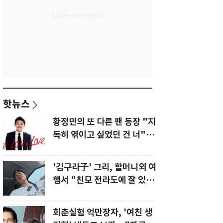
핫뉴스
황정민의 또 다른 팬 등장 "지
독히 엮이고 싶었던 건 너" 폭
로녀 직격
'김구라子' 그리, 할머니외 여
행서 "친모 전라도에 잘 있
어"…유튜브서 언급
회춘실험 억만장자, '여친 생