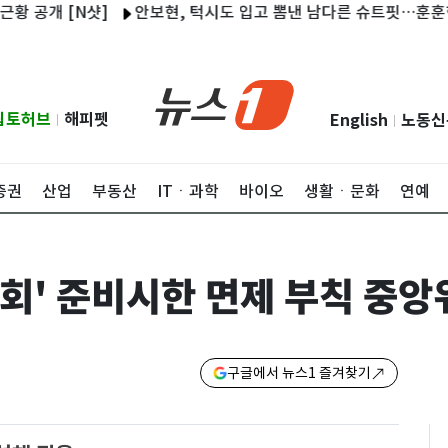
 [N샷]
안보현, 턱시도 입고 뽐낸 남다른 슈트핏…훈훈한 비주얼
립토허브
해피펫
English
노동신
|
|
증권
산업
부동산
ITㆍ과학
바이오
생활ㆍ문화
연예
대회' 준비시한 면제 부칙 중앙
구글에서 뉴스1 즐겨찾기