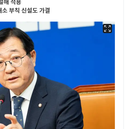
설해 적용
해소 부칙 신설도 가결
13호 태풍 '돌핀' 日오
6
키나와·가고시마현 접
근…26만명 대피령
낮 최고 37도 폭염 계
7
속…전국 곳곳 비 [오늘
날씨]