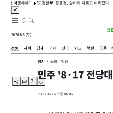
 이행해야"
'도경완♥' 장윤정, 앞머리 자르고 어려졌다…근황 공개
크
2026.8.8 (토)
정치
사회
경제
국제
전국
외교
북한
금융ㆍ
정치
국회ㆍ정당
민주 '8·17 전당
가
2026.06.16 오후 06:45