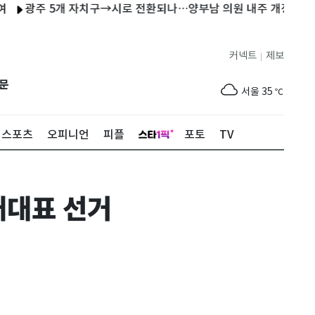
주 5개 자치구→시로 전환되나…양부남 의원 내주 개정안 발의
커넥트
제보
|
제주
31
℃
문
서울
35
℃
부산
35
℃
스포츠
오피니언
피플
포토
TV
대구
37
℃
인천
36
℃
내대표 선거
광주
37
℃
대전
37
℃
울산
34
℃
강릉
31
℃
제주
31
℃