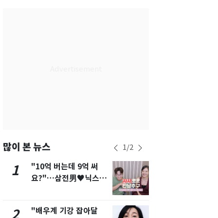
서울
35
℃
부산
35
℃
대구
37
℃
인천
36
℃
광주
37
℃
대전
37
℃
울산
34
℃
강릉
31
℃
많이 본 뉴스
1
/
2
제주
31
℃
"10억 버는데 9억 써
에어컨 하루
1
6
요?"…삼전男♥닉스女
전기료 29만
3:3 단체소개팅 예능 화
450kWh 
제
폭탄'
"배우계 기강 잡아달
"캐리비안 
2
7