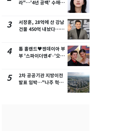
라"…'4년 공백' 수애,
의실에 남자
SNS 오픈·프로필 공개
요"…경찰 
화제
서장훈, 28억에 산 강남
2600만명 
3
8
건물 450억 내놨다…세
나나킥 베이
후 차익 280억 '잭팟'
의 깜짝 선물
톰 홀랜드♥젠데이아 부
축구협회, 
4
9
부 '스파이더맨4'·'오디
들 10여명 대
세이'로 극장 장악
대' 의혹…
픽 예선 등
2차 공공기관 지방이전
美 상원 클
5
10
발표 임박…"나주 혁신
리 난항…민
도시 최적"
·AML 보완