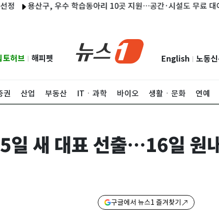
용산구, 우수 학습동아리 10곳 지원…공간·시설도 무료 대여
광
립토허브
해피펫
English
노동신
|
|
증권
산업
부동산
ITㆍ과학
바이오
생활ㆍ문화
연예
25일 새 대표 선출…16일 원
구글에서 뉴스1 즐겨찾기