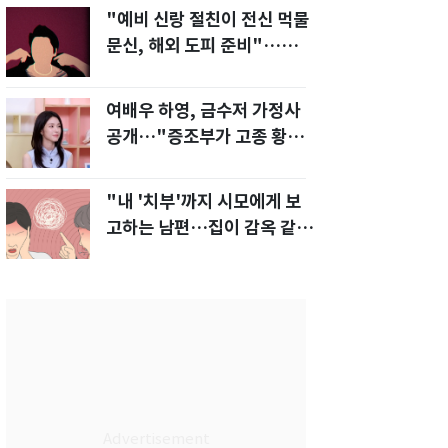
"예비 신랑 절친이 전신 먹물
문신, 해외 도피 준비"…예비
신부 '혼란'
여배우 하영, 금수저 가정사
공개…"증조부가 고종 황제
주치의"
"내 '치부'까지 시모에게 보
고하는 남편…집이 감옥 같
다" 아내 고통