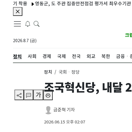
기 착용
영동군, 도 주관 집중안전점검 평가서 최우수기관 선정
크
2026.8.7 (금)
정치
사회
경제
국제
전국
외교
북한
금융ㆍ
정치
국회ㆍ정당
조국혁신당, 내달 
가
금준혁 기자
2026.06.15 오후 02:07