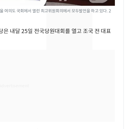
의실에 남자가 있어
요"…경찰 수사
울 여의도 국회에서 열린 최고위원회의에서 모두발언을 하고 있다. 2
2600만명 사로잡은 '바
8
나나킥 베이비'…농심
당은 내달 25일 전국당원대회를 열고 조국 전 대표
의 깜짝 선물
축구협회, 외국인 심판
9
들 10여명 대상 '성 접
대' 의혹…월드컵·올림
픽 예선 등
美 상원 클래리티법 처
10
리 난항…민주당 "윤리
·AML 보완 우선"