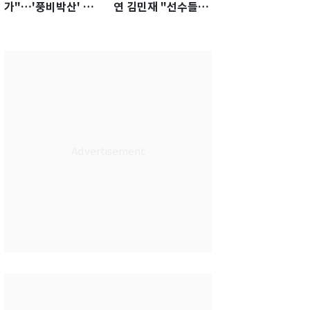
가"…'풍비박산' 축
연 김민재 "선수들도
구협회장 후보 '실종'
못 하기는 했다"