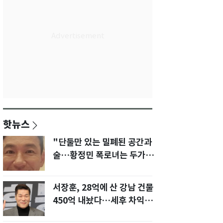
핫뉴스
"단둘만 있는 밀폐된 공간과
술…황정민 폭로녀는 두가지
에 집착했다"
서장훈, 28억에 산 강남 건물
450억 내놨다…세후 차익
280억 '잭팟'