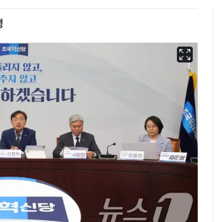
행
에어컨 하루 종일 틀면
6
전기료 29만 원…
450kWh 넘으면 '요금
폭탄'
"캐리비안 베이 여자 탈
7