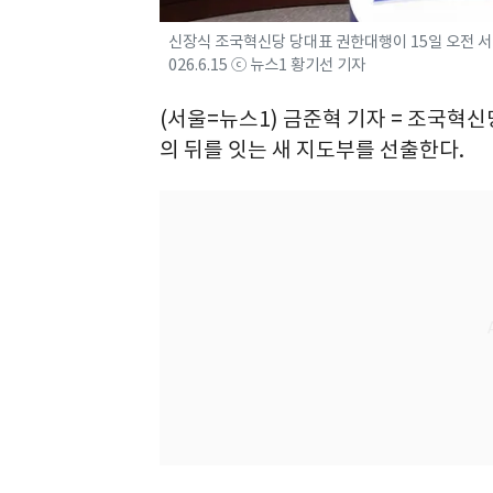
신장식 조국혁신당 당대표 권한대행이 15일 오전 서
026.6.15 ⓒ 뉴스1 황기선 기자
(서울=뉴스1) 금준혁 기자 = 조국혁신
의 뒤를 잇는 새 지도부를 선출한다.