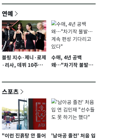
연예
블핑 지수·제니·로제
수애, 4년 공백
·리사, 데뷔 10주년
왜…"차기작 불발…
이벤트 '완전체' 참석
계속 편성 기다리고
확정…기대감 UP
있다"
스포츠
"이런 진흙탕 안 들어
'남아공 졸전' 처음 입