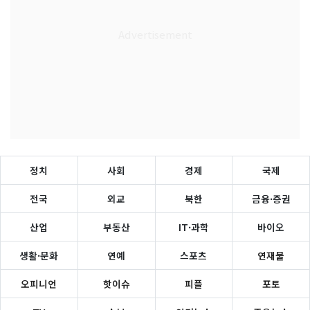
정치
사회
경제
국제
전국
외교
북한
금융·증권
산업
부동산
IT·과학
바이오
생활·문화
연예
스포츠
연재물
오피니언
핫이슈
피플
포토