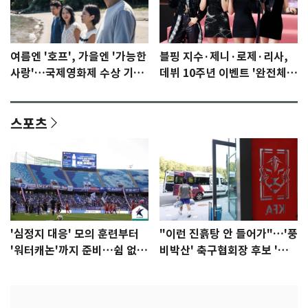
여름엔 '호프', 가을엔 '가능한
블핑 지수·제니·로제·리사,
사랑'…국제영화제 수상 기대
데뷔 10주년 이벤트 '완전체'
감 [N이슈]
참석 확정…기대감 UP
스포츠
'심정지 대응' 모의 훈련부터
"이런 진흙탕 안 들어가"…'풍
'워터캐논'까지 준비…쉼 없는
비박산' 축구협회장 후보 '실
K리그
종'