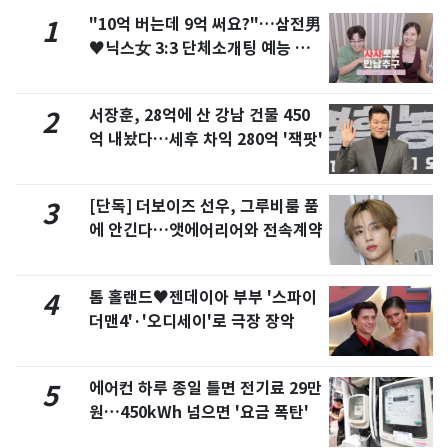
"10억 버는데 9억 써요?"…삼전男
1
♥닉스女 3:3 단체소개팅 예능 화
제
서장훈, 28억에 산 강남 건물 450
2
억 내놨다…세후 차익 280억 '잭팟'
[단독] 더보이즈 선우, 그루비룸 품
3
에 안긴다…앳에어리어와 전속계약
톰 홀랜드♥젠데이아 부부 '스파이
4
더맨4'·'오디세이'로 극장 장악
에어컨 하루 종일 틀면 전기료 29만
5
원…450kWh 넘으면 '요금 폭탄'