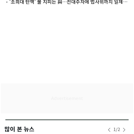
'조희대 탄핵' 불 지피는 與…전대주자에 법사위까지 일제히
나선 까닭
많이 본 뉴스
1
/
2