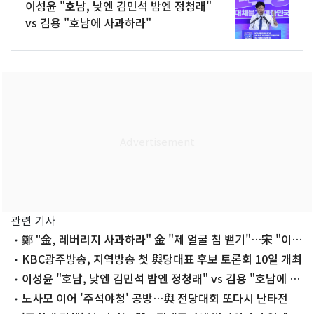
이성윤 "호남, 낮엔 김민석 밤엔 정청래"
vs 김용 "호남에 사과하라"
관련 기사
鄭 "金, 레버리지 사과하라" 金 "제 얼굴 침 뱉기"…宋 "이인
제 닮아가는 鄭" (종합)
KBC광주방송, 지역방송 첫 與당대표 후보 토론회 10일 개최
이성윤 "호남, 낮엔 김민석 밤엔 정청래" vs 김용 "호남에 사
과하라"
노사모 이어 '주석야청' 공방…與 전당대회 또다시 난타전