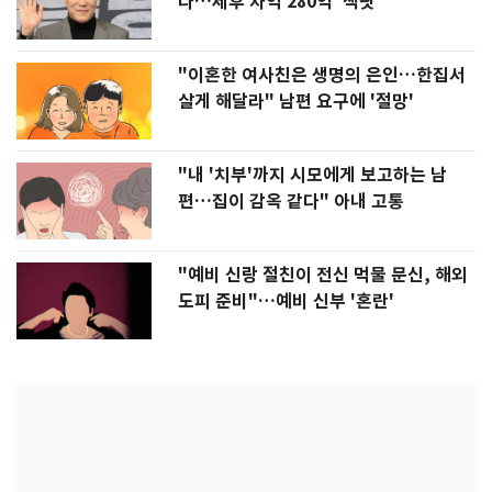
다…세후 차익 280억 '잭팟'
"이혼한 여사친은 생명의 은인…한집서
살게 해달라" 남편 요구에 '절망'
"내 '치부'까지 시모에게 보고하는 남
편…집이 감옥 같다" 아내 고통
"예비 신랑 절친이 전신 먹물 문신, 해외
도피 준비"…예비 신부 '혼란'