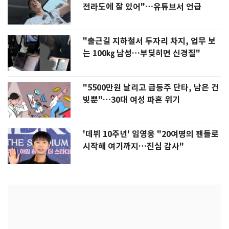
전라도에 잘 있어"…유튜브서 언급
"출근길 지하철서 두자리 차지, 업무 보
는 100㎏ 남성…부딪히면 신경질"
"5500만원 날리고 급등주 단타, 남은 건
빚뿐"…30대 여성 파혼 위기
'데뷔 10주년' 임영웅 "20여명의 팬들로
시작해 여기까지…진심 감사"