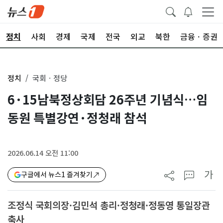
정치
사회
경제
국제
전국
외교
북한
금융ㆍ증권
정치
국회ㆍ정당
6·15남북정상회담 26주년 기념식…임
동원 특별강연·정청래 참석
2026.06.14 오전 11:00
가
구글에서 뉴스1 즐겨찾기
조정식 국회의장·김민석 총리·정청래·정동영 통일장관
축사