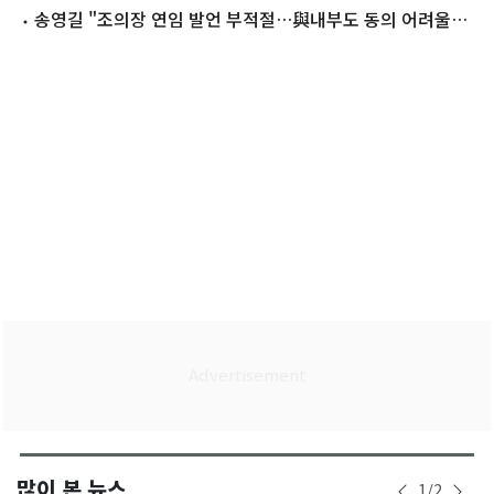
송영길 "조의장 연임 발언 부적절…與내부도 동의 어려울
것"
많이 본 뉴스
1
/
2