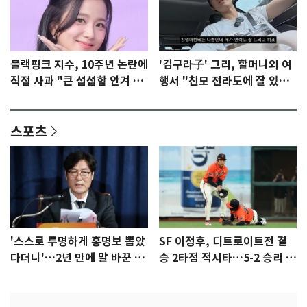
블랙핑크 지수, 10주년 논란에
'김구라子' 그리, 할머니외 여
직접 사과 "큰 섭섭함 안겨 미
행서 "친모 전라도에 잘 있
안"
어"…유튜브서 언급
스포츠
'스스로 투명하게 홍명보 뽑았
SF 이정후, 디트로이트전 결
다더니'…2년 만에 말 바꾼 이
승 2타점 적시타…5-2 승리 견
임생
인