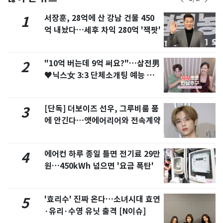
서장훈, 28억에 산 강남 건물 450
1
억 내놨다…세후 차익 280억 '잭팟'
"10억 버는데 9억 써요?"…삼전男
2
♥닉스女 3:3 단체소개팅 예능 화
제
[단독] 더보이즈 선우, 그루비룸 품
3
에 안긴다…앳에어리어와 전속계약
에어컨 하루 종일 틀면 전기료 29만
4
원…450kWh 넘으면 '요금 폭탄'
'효리수' 진짜 온다…소녀시대 효연
5
·유리·수영 유닛 출격 [N이슈]