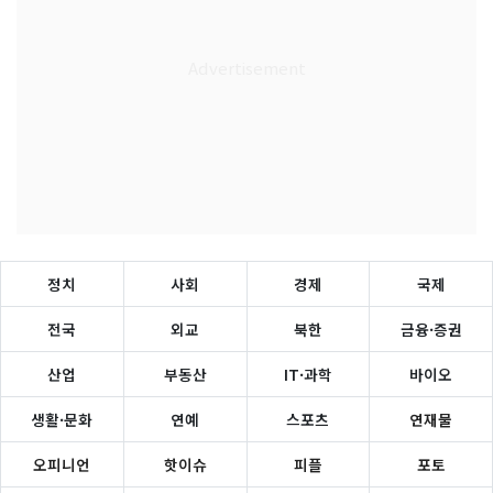
정치
사회
경제
국제
전국
외교
북한
금융·증권
산업
부동산
IT·과학
바이오
생활·문화
연예
스포츠
연재물
오피니언
핫이슈
피플
포토