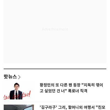
핫뉴스
황정민의 또 다른 팬 등장 "지독히 엮이
고 싶었던 건 너" 폭로녀 직격
'김구라子' 그리, 할머니외 여행서 "친모