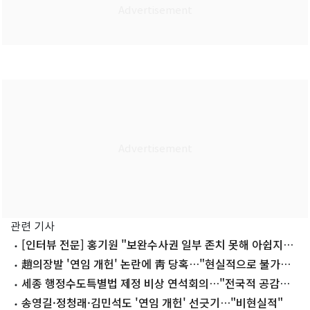
관련 기사
[인터뷰 전문] 홍기원 "보완수사권 일부 존치 못해 아쉽지
만…검찰의 업보"
趙의장발 '연임 개헌' 논란에 靑 당혹…"현실적으로 불가능"
총력 진화
세종 행정수도특별법 제정 비상 연석회의…"전국적 공감대
필요" 뜻 모아
송영길·정청래·김민석도 '연임 개헌' 선긋기…"비현실적"