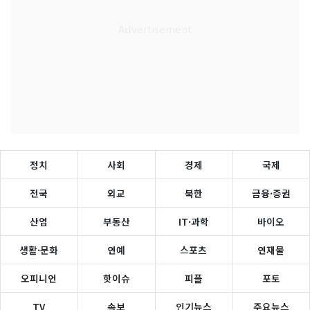
정치
사회
경제
국제
전국
외교
북한
금융·증권
산업
부동산
IT·과학
바이오
생활·문화
연예
스포츠
연재물
오피니언
핫이슈
피플
포토
TV
속보
인기뉴스
주요뉴스