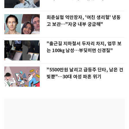
회춘실험 억만장자, '여친 생리혈' 냉동
고 보관…"자궁 내부 궁금해"
"출근길 지하철서 두자리 차지, 업무 보
는 100㎏ 남성…부딪히면 신경질"
"5500만원 날리고 급등주 단타, 남은 건
빚뿐"…30대 여성 파혼 위기