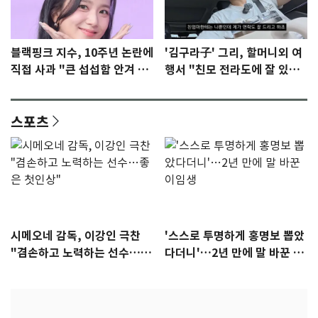
블랙핑크 지수, 10주년 논란에
'김구라子' 그리, 할머니외 여
직접 사과 "큰 섭섭함 안겨 미
행서 "친모 전라도에 잘 있
안"
어"…유튜브서 언급
스포츠
시메오네 감독, 이강인 극찬
'스스로 투명하게 홍명보 뽑았
"겸손하고 노력하는 선수…좋
다더니'…2년 만에 말 바꾼 이
은 첫인상"
임생