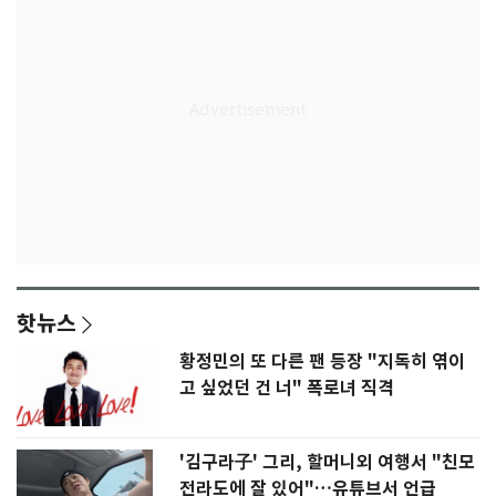
핫뉴스
황정민의 또 다른 팬 등장 "지독히 엮이
고 싶었던 건 너" 폭로녀 직격
'김구라子' 그리, 할머니외 여행서 "친모
전라도에 잘 있어"…유튜브서 언급