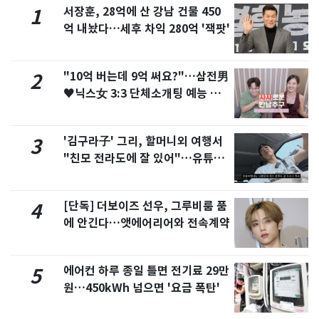
서장훈, 28억에 산 강남 건물 450
1
억 내놨다…세후 차익 280억 '잭팟'
"10억 버는데 9억 써요?"…삼전男
2
♥닉스女 3:3 단체소개팅 예능 화
제
'김구라子' 그리, 할머니외 여행서
3
"친모 전라도에 잘 있어"…유튜브
서 언급
[단독] 더보이즈 선우, 그루비룸 품
4
에 안긴다…앳에어리어와 전속계약
에어컨 하루 종일 틀면 전기료 29만
5
원…450kWh 넘으면 '요금 폭탄'