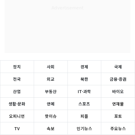
정치
사회
경제
국제
전국
외교
북한
금융·증권
산업
부동산
IT·과학
바이오
생활·문화
연예
스포츠
연재물
오피니언
핫이슈
피플
포토
TV
속보
인기뉴스
주요뉴스