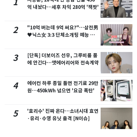
1
억 내놨다…세후 차익 280억 '잭팟'
"10억 버는데 9억 써요?"…삼전男
2
♥닉스女 3:3 단체소개팅 예능 화
제
[단독] 더보이즈 선우, 그루비룸 품
3
에 안긴다…앳에어리어와 전속계약
에어컨 하루 종일 틀면 전기료 29만
4
원…450kWh 넘으면 '요금 폭탄'
'효리수' 진짜 온다…소녀시대 효연
5
·유리·수영 유닛 출격 [N이슈]