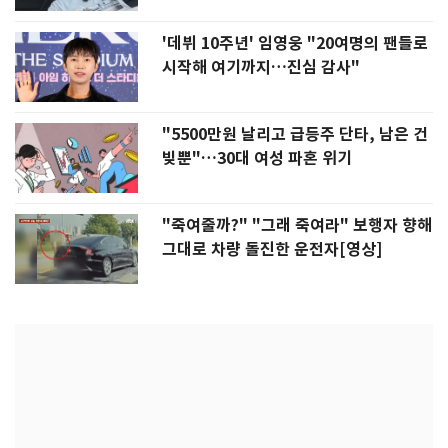
'데뷔 10주년' 임영웅 "20여명의 팬들로
시작해 여기까지…진심 감사"
"5500만원 날리고 급등주 단타, 남은 건
빚뿐"…30대 여성 파혼 위기
"죽여줄까?" "그래 죽여라" 보행자 향해
그대로 차량 돌진한 운전자[영상]