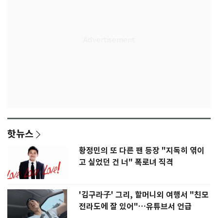
핫뉴스
황정민의 또 다른 팬 등장 "지독히 엮이
고 싶었던 건 너" 폭로녀 직격
'김구라子' 그리, 할머니외 여행서 "친모
전라도에 잘 있어"…유튜브서 언급