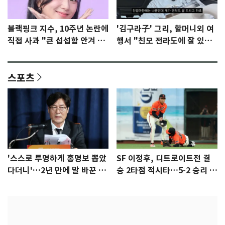
블랙핑크 지수, 10주년 논란에
'김구라子' 그리, 할머니외 여
직접 사과 "큰 섭섭함 안겨 미
행서 "친모 전라도에 잘 있
안"
어"…유튜브서 언급
스포츠
'스스로 투명하게 홍명보 뽑았
SF 이정후, 디트로이트전 결
다더니'…2년 만에 말 바꾼 이
승 2타점 적시타…5-2 승리 견
임생
인