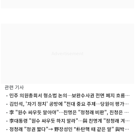
관련 기사
민주 의원총회서 형소법 논의…보완수사권 전면 폐지 흐름
바뀔까
김민석, '자기 정치' 공방에 "전대 중요 주제…당원이 평가할
시간"
李 "원수 싸우듯 말아야"…친명은 "정청래 비판", 친청은 언
급 無(종합)
李대통령 "원수 싸우듯 하지 말라"…與 친명계 "정청래 겨냥
충고"
정청래 "정권 짧다"→ 野장성민 "朴탄핵 때 같은 말" 與박진