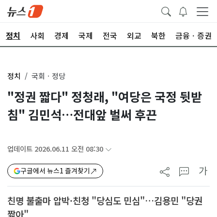
정치
사회
경제
국제
전국
외교
북한
금융ㆍ증권
정치
국회ㆍ정당
"정권 짧다" 정청래, "여당은 국정 뒷받
침" 김민석…전대앞 벌써 후끈
업데이트 2026.06.11 오전 08:30
가
구글에서 뉴스1 즐겨찾기
친명 불출마 압박·친청 "당심도 민심"…김용민 "당권
짧아"