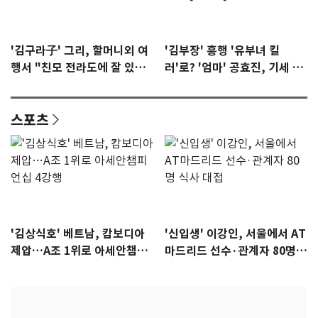
'김구라子' 그리, 할머니외 여
'김부장' 흥행 '유부녀 킬
행서 "친모 전라도에 잘 있
러'로? '엄마' 공효진, 기세 잡
어"…유튜브서 언급
았다 [N초점]
스포츠
'김상식호' 베트남, 캄보디아
'신입생' 이강인, 서울에서 AT
제압…A조 1위로 아세안챔피
마드리드 선수·관계자 80명
언십 4강행
식사 대접