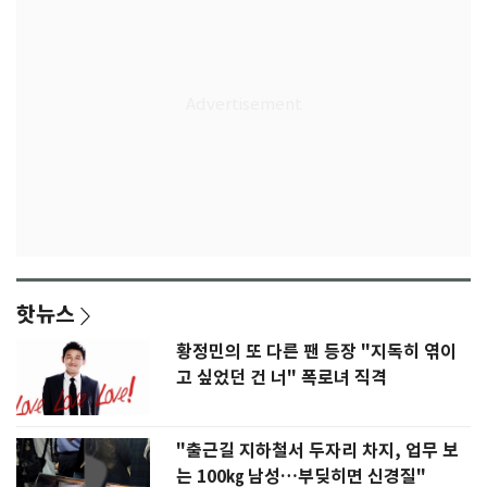
핫뉴스
황정민의 또 다른 팬 등장 "지독히 엮이
고 싶었던 건 너" 폭로녀 직격
"출근길 지하철서 두자리 차지, 업무 보
는 100㎏ 남성…부딪히면 신경질"