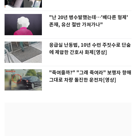
"난 20년 병수발했는데…'배다른 형제'
존재, 유산 절반 가져가나"
응급실 난동범, 10년 수련 주짓수로 단숨
에 제압한 간호사 화제[영상]
"죽여줄까?" "그래 죽여라" 보행자 향해
그대로 차량 돌진한 운전자[영상]