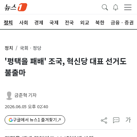
정치
사회
경제
국제
전국
외교
북한
금융ㆍ증권
정치
국회ㆍ정당
'평택을 패배' 조국, 혁신당 대표 선거도
불출마
금준혁 기자
2026.06.05 오후 02:40
가
구글에서 뉴스1 즐겨찾기