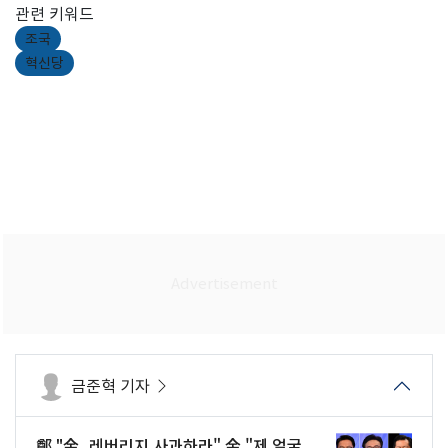
관련 키워드
조국
혁신당
금준혁 기자
鄭 "金, 레버리지 사과하라" 金 "제 얼굴