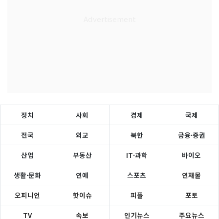
정치
사회
경제
국제
전국
외교
북한
금융·증권
산업
부동산
IT·과학
바이오
생활·문화
연예
스포츠
연재물
오피니언
핫이슈
피플
포토
TV
속보
인기뉴스
주요뉴스