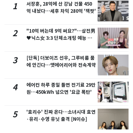
서장훈, 28억에 산 강남 건물 450
1
억 내놨다…세후 차익 280억 '잭팟'
"10억 버는데 9억 써요?"…삼전男
2
♥닉스女 3:3 단체소개팅 예능 화
제
[단독] 더보이즈 선우, 그루비룸 품
3
에 안긴다…앳에어리어와 전속계약
에어컨 하루 종일 틀면 전기료 29만
4
원…450kWh 넘으면 '요금 폭탄'
'효리수' 진짜 온다…소녀시대 효연
5
·유리·수영 유닛 출격 [N이슈]