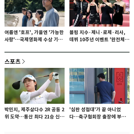
여름엔 '호프', 가을엔 '가능한
블핑 지수·제니·로제·리사,
사랑'…국제영화제 수상 기대
데뷔 10주년 이벤트 '완전체'
감 [N이슈]
참석 확정…기대감 UP
스포츠
박민지, 제주삼다수 2R 공동 2
'심판 성접대'가 끝 아니었
위 도약…통산 최다 21승 신기
다…축구협회장 출장에 부인
록 도전
3회 동반 '펑펑'