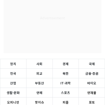
정치
사회
경제
국제
전국
외교
북한
금융·증권
산업
부동산
IT·과학
바이오
생활·문화
연예
스포츠
연재물
오피니언
핫이슈
피플
포토