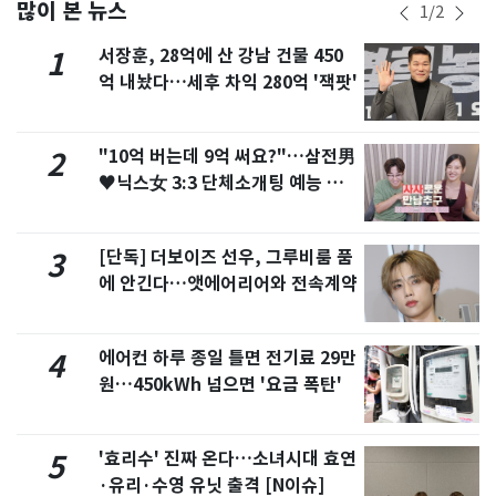
많이 본 뉴스
1
/
2
서장훈, 28억에 산 강남 건물 450
1
억 내놨다…세후 차익 280억 '잭팟'
"10억 버는데 9억 써요?"…삼전男
2
♥닉스女 3:3 단체소개팅 예능 화
제
[단독] 더보이즈 선우, 그루비룸 품
3
에 안긴다…앳에어리어와 전속계약
에어컨 하루 종일 틀면 전기료 29만
4
원…450kWh 넘으면 '요금 폭탄'
'효리수' 진짜 온다…소녀시대 효연
5
·유리·수영 유닛 출격 [N이슈]