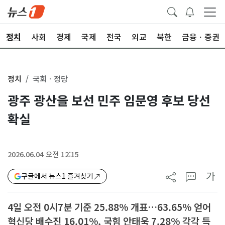
정치
사회
경제
국제
전국
외교
북한
금융ㆍ증권
정치
국회ㆍ정당
광주 광산을 보선 민주 임문영 후보 당선
확실
2026.06.04 오전 12:15
가
구글에서 뉴스1 즐겨찾기
4일 오전 0시7분 기준 25.88% 개표…63.65% 얻어
혁신당 배수진 16.01%, 국힘 안태욱 7.28% 각각 득