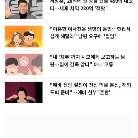
서장훈, 28억에 산 강남 건물 450억 내놨
다…세후 차익 280억 '잭팟'
"이혼한 여사친은 생명의 은인…한집서
살게 해달라" 남편 요구에 '절망'
"내 '치부'까지 시모에게 보고하는 남
편…집이 감옥 같다" 아내 고통
"예비 신랑 절친이 전신 먹물 문신, 해외
도피 준비"…예비 신부 '혼란'