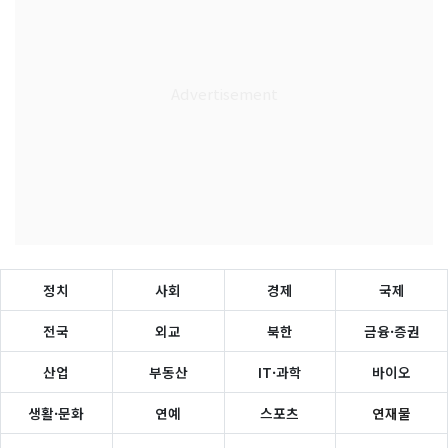
정치
사회
경제
국제
전국
외교
북한
금융·증권
산업
부동산
IT·과학
바이오
생활·문화
연예
스포츠
연재물