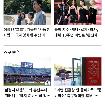
여름엔 '호프', 가을엔 '가능한
블핑 지수·제니·로제·리사,
사랑'…국제영화제 수상 기대
데뷔 10주년 이벤트 '완전체'
감 [N이슈]
참석 확정…기대감 UP
스포츠
'심정지 대응' 모의 훈련부터
"이런 진흙탕 안 들어가"…'풍
'워터캐논'까지 준비…쉼 없는
비박산' 축구협회장 후보 '실
K리그
종'