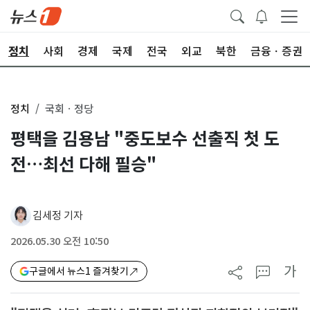
정치
사회
경제
국제
전국
외교
북한
금융ㆍ증권
정치
국회ㆍ정당
평택을 김용남 "중도보수 선출직 첫 도
전…최선 다해 필승"
김세정 기자
2026.05.30 오전 10:50
가
구글에서 뉴스1 즐겨찾기