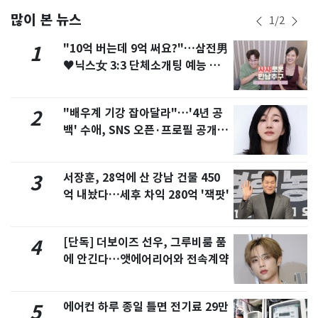
많이 본 뉴스
1
/
2
"10억 버는데 9억 써요?"…삼전男
1
♥닉스女 3:3 단체소개팅 예능 화
제
"배우계 기강 잡아달라"…'4년 공
2
백' 수애, SNS 오픈·프로필 공개
화제
서장훈, 28억에 산 강남 건물 450
3
억 내놨다…세후 차익 280억 '잭팟'
[단독] 더보이즈 선우, 그루비룸 품
4
에 안긴다…앳에어리어와 전속계약
에어컨 하루 종일 틀면 전기료 29만
5