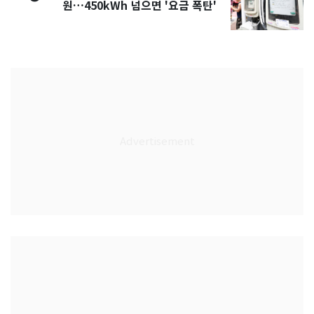
원…450kWh 넘으면 '요금 폭탄'