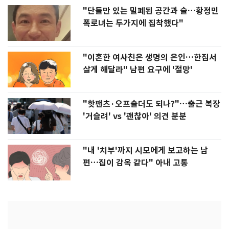
"단둘만 있는 밀폐된 공간과 술…황정민
폭로녀는 두가지에 집착했다"
"이혼한 여사친은 생명의 은인…한집서
살게 해달라" 남편 요구에 '절망'
"핫팬츠·오프숄더도 되나?"…출근 복장
'거슬려' vs '괜찮아' 의견 분분
"내 '치부'까지 시모에게 보고하는 남
편…집이 감옥 같다" 아내 고통