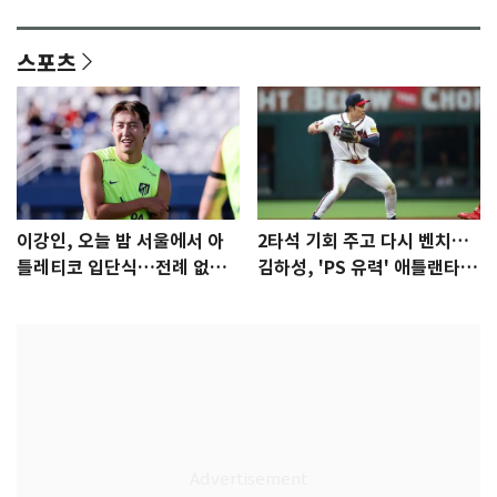
격 [N샷]
량·키치
스포츠
이강인, 오늘 밤 서울에서 아
2타석 기회 주고 다시 벤치…
틀레티코 입단식…전례 없는
김하성, 'PS 유력' 애틀랜타에
특급대우
자리 있나