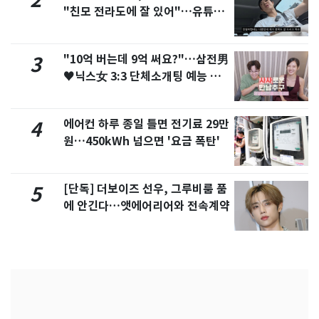
2
"친모 전라도에 잘 있어"…유튜브
서 언급
"10억 버는데 9억 써요?"…삼전男
3
♥닉스女 3:3 단체소개팅 예능 화
제
에어컨 하루 종일 틀면 전기료 29만
4
원…450kWh 넘으면 '요금 폭탄'
[단독] 더보이즈 선우, 그루비룸 품
5
에 안긴다…앳에어리어와 전속계약