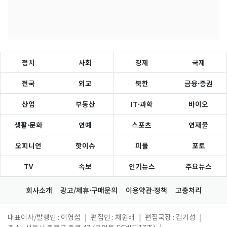
정치
사회
경제
국제
전국
외교
북한
금융·증권
산업
부동산
IT·과학
바이오
생활·문화
연예
스포츠
연재물
오피니언
핫이슈
피플
포토
TV
속보
인기뉴스
주요뉴스
회사소개
광고/제휴·구매문의
이용약관·정책
고충처리
대표이사/발행인 : 이영섭
|
편집인 : 채원배
|
편집국장 : 김기성
|