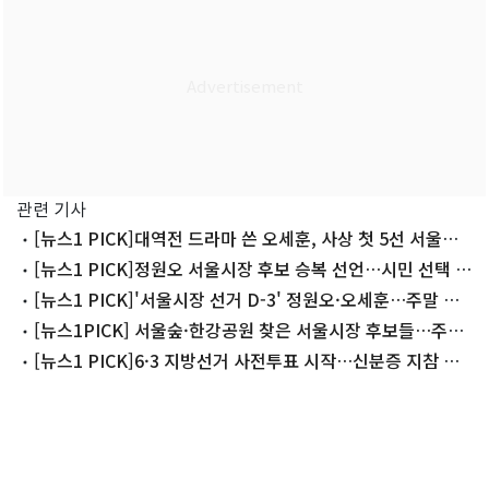
관련 기사
[뉴스1 PICK]대역전 드라마 쓴 오세훈, 사상 첫 5선 서울시
장 신화
[뉴스1 PICK]정원오 서울시장 후보 승복 선언…시민 선택 겸
허히 받들겠다
[뉴스1 PICK]'서울시장 선거 D-3' 정원오·오세훈…주말 막
바지 유세 '총력전'
[뉴스1PICK] 서울숲·한강공원 찾은 서울시장 후보들…주말
표심 잡기 총력
[뉴스1 PICK]6·3 지방선거 사전투표 시작…신분증 지참 필
수