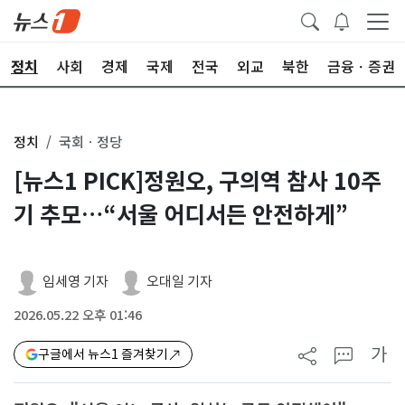
정치
사회
경제
국제
전국
외교
북한
금융ㆍ증권
정치
국회ㆍ정당
[뉴스1 PICK]정원오, 구의역 참사 10주
기 추모…“서울 어디서든 안전하게”
임세영 기자
오대일 기자
2026.05.22 오후 01:46
가
구글에서 뉴스1 즐겨찾기