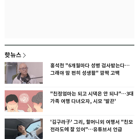
핫뉴스
홍석천 "6개월마다 성병 검사받는다…
그래야 맘 편히 성생활" 깜짝 고백
"친정엄마는 되고 시댁은 안 되냐"…3대
가족 여행 다녀오자, 시모 '발끈'
'김구라子' 그리, 할머니외 여행서 "친모
전라도에 잘 있어"…유튜브서 언급