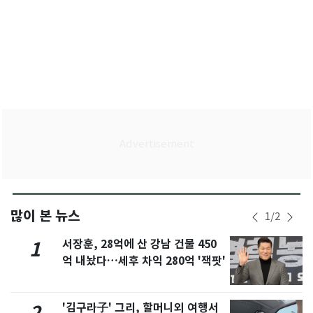
많이 본 뉴스
1
/
2
서장훈, 28억에 산 강남 건물 450
1
억 내놨다…세후 차익 280억 '잭팟'
'김구라子' 그리, 할머니외 여행서