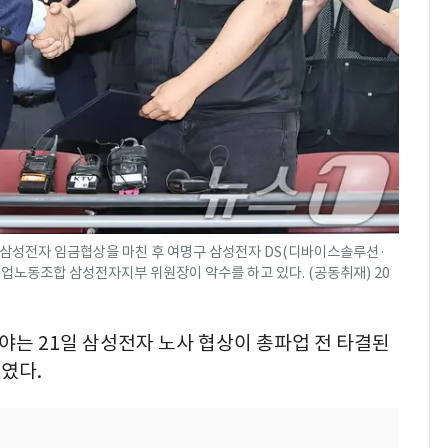
"캐리비안 베이 여자 탈
7
의실에 남자가 있어
요"…경찰 수사
[단독]중수청 가는 검찰
8
수사관 경력 합산 추
진…법무사·집행관 '혜
택' 유지
전남광주 화정역 인근서
9
교통사고로 40대 심정
 삼성전자 임금협상을 마친 후 여명구 삼성전자 DS(디바이스솔루션·
지…6명 부상
업노동조합 삼성전자지부 위원장이 악수를 하고 있다. (공동취재) 20
축구협회, 외국인 심판
10
들 10여명 대상 '성 접
여야는 21일 삼성전자 노사 협상이 총파업 전 타결된
대' 의혹…월드컵·올림
였다.
픽 예선 등