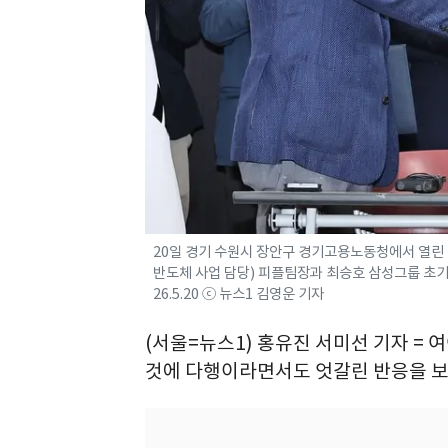
20일 경기 수원시 장안구 경기고용노동청에서 열린
반도체 사업 담당) 피플팀장과 최승호 삼성그룹 초기
26.5.20 ⓒ 뉴스1 김영운 기자
(서울=뉴스1) 홍유진 서미선 기자 = 
것에 다행이라면서도 엇갈린 반응을 보