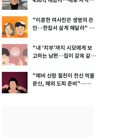
450억 내놨다…세후 차익
280억 '잭팟'
"이혼한 여사친은 생명의 은
인…한집서 살게 해달라" 남
편 요구에 '절망'
"내 '치부'까지 시모에게 보
고하는 남편…집이 감옥 같
다" 아내 고통
"예비 신랑 절친이 전신 먹물
문신, 해외 도피 준비"…예비
신부 '혼란'