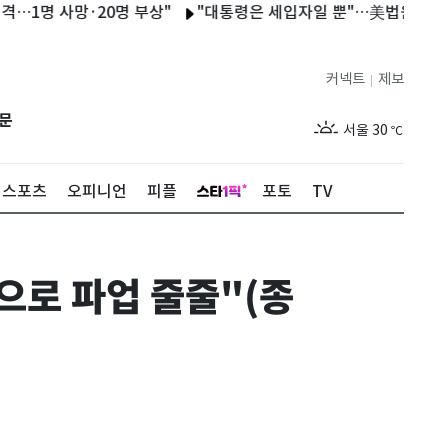
사망·20명 부상"
"대통령은 세입자일 뿐"…美법원, 트럼프 백악관
커넥트
제보
|
제주
28
℃
문
서울
30
℃
부산
27
℃
스포츠
오피니언
피플
포토
TV
대구
28
℃
인천
29
℃
으로 파업 줄줄"(종
광주
29
℃
대전
27
℃
울산
27
℃
강릉
25
℃
제주
28
℃