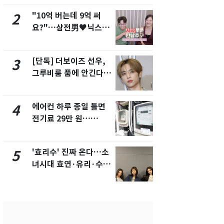
"10억 버는데 9억 써
"캐리비안 
2
7
요?"…삼전男♥닉스女
의실에 남자
3:3 단체소개팅 예능 화
요"…경찰 
제
[단독] 더보이즈 선우,
[단독]중수
3
8
그루비룸 품에 안긴다…
수사관 경력
앳에어리어와 전속계약
진…법무사·
택' 유지
에어컨 하루 종일 틀면
전남광주 화
4
9
전기료 29만 원…
교통사고로 
450kWh 넘으면 '요금
지…6명 부
폭탄'
'효리수' 진짜 온다…소
축구협회, 
5
10
녀시대 효연·유리·수영
들 10여명 대
유닛 출격 [N이슈]
대' 의혹…
픽 예선 등