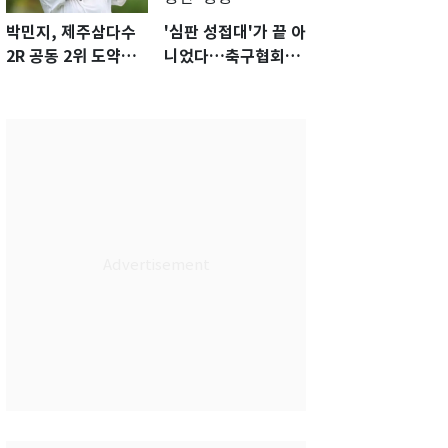
박민지, 제주삼다수
'심판 성접대'가 끝 아
2R 공동 2위 도약…
니었다…축구협회장
통산 최다 21승 신기
출장에 부인 3회 동반
록 도전
'펑펑'