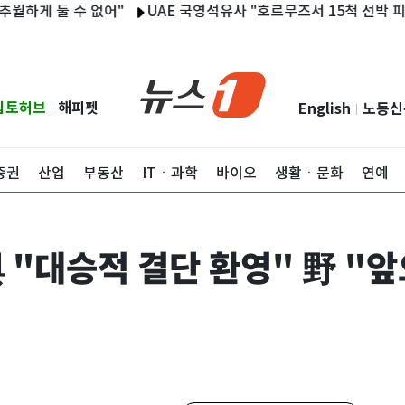
둘 수 없어"
UAE 국영석유사 "호르무즈서 15척 선박 피격…1명 
립토허브
해피펫
English
노동신
|
|
증권
산업
부동산
ITㆍ과학
바이오
생활ㆍ문화
연예
 "대승적 결단 환영" 野 "앞