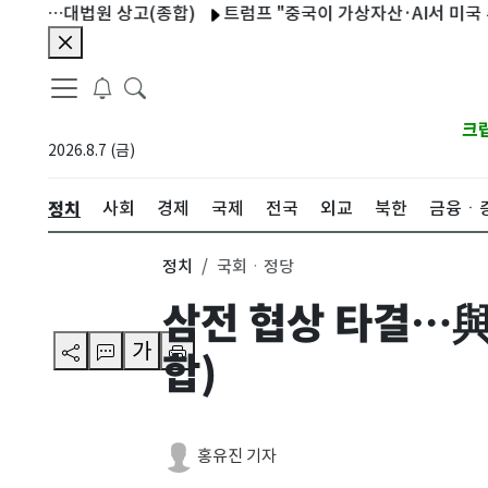
대법원 상고(종합)
트럼프 "중국이 가상자산·AI서 미국 추월하게 
크
2026.8.7 (금)
정치
사회
경제
국제
전국
외교
북한
금융ㆍ
정치
국회ㆍ정당
삼전 협상 타결…與
가
합)
홍유진 기자