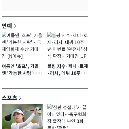
연예
여름엔 '호프', 가을
블핑 지수·제니·로제
엔 '가능한 사랑'…국
·리사, 데뷔 10주년
제영화제 수상 기대
이벤트 '완전체' 참석
감 [N이슈]
확정…기대감 UP
스포츠