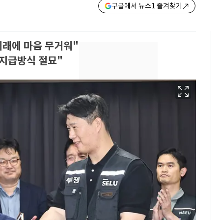
구글에서 뉴스1 즐겨찾기
미래에 마음 무거워"
지급방식 절묘"
13호 태풍 '돌핀' 日오
6
키나와·가고시마현 접
근…26만명 대피령