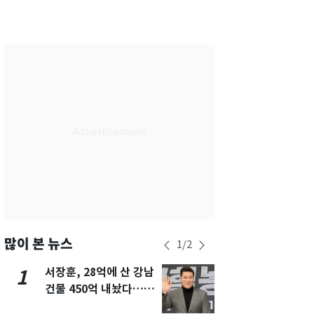
서울
30
℃
부산
27
℃
대구
28
℃
인천
29
℃
광주
29
℃
대전
27
℃
울산
27
℃
강릉
25
℃
제주
28
℃
많이 본 뉴스
1
/
2
서장훈, 28억에 산 강남
13호 태풍 '
1
6
건물 450억 내놨다…세
키나와·가고
후 차익 280억 '잭팟'
근…26만명