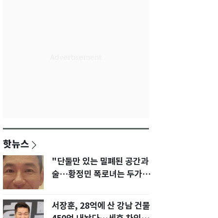
핫뉴스
"단둘만 있는 밀폐된 공간과
술…황정민 폭로녀는 두가지
에 집착했다"
서장훈, 28억에 산 강남 건물