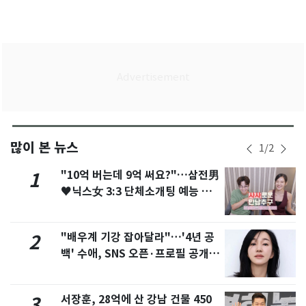
많이 본 뉴스
1
/
2
"10억 버는데 9억 써요?"…삼전男
1
♥닉스女 3:3 단체소개팅 예능 화
제
"배우계 기강 잡아달라"…'4년 공
2
백' 수애, SNS 오픈·프로필 공개
화제
서장훈, 28억에 산 강남 건물 450
3