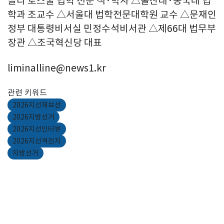
클리 로스쿨 법학 전문 석·박사 △울산대·동국대 법
학과 조교수 △서울대 법학전문대학원 교수 △문재인
정부 대통령비서실 민정수석비서관 △제66대 법무부
장관 △조국혁신당 대표
liminalline@news1.kr
관련 키워드
2026지선재보선
2026지방선거
2026지선인터뷰
2026지선격전지
지방선거