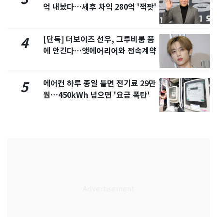
억 내놨다…세후 차익 280억 '잭팟'
[단독] 더보이즈 선우, 그루비룸 품
4
에 안긴다…앳에어리어와 전속계약
에어컨 하루 종일 틀면 전기료 29만
5
원…450kWh 넘으면 '요금 폭탄'