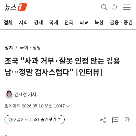
정치
사회
경제
국제
전국
외교
북한
금융ㆍ증권
정치
국회ㆍ정당
조국 "사과 거부·잘못 인정 않는 김용
남…정말 검사스럽다" [인터뷰]
김세정 기자
업데이트 2026.05.10 오전 10:47
가
구글에서 뉴스1 즐겨찾기