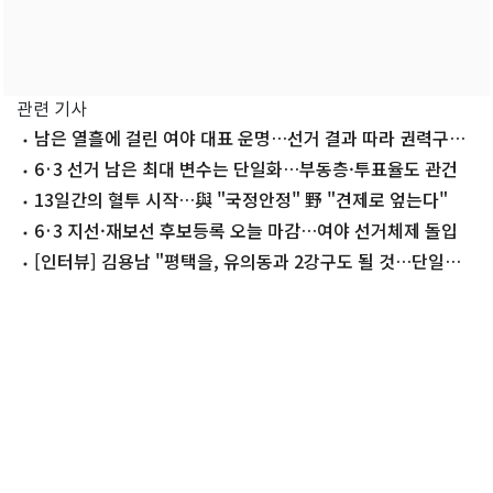
관련 기사
남은 열흘에 걸린 여야 대표 운명…선거 결과 따라 권력구도
재편
6·3 선거 남은 최대 변수는 단일화…부동층·투표율도 관건
13일간의 혈투 시작…與 "국정안정" 野 "견제로 엎는다"
6·3 지선·재보선 후보등록 오늘 마감…여야 선거체제 돌입
[인터뷰] 김용남 "평택을, 유의동과 2강구도 될 것…단일화,
생각 안해"