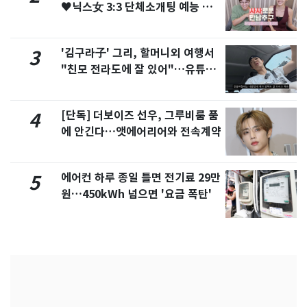
♥닉스女 3:3 단체소개팅 예능 화
제
'김구라子' 그리, 할머니외 여행서
3
"친모 전라도에 잘 있어"…유튜브
서 언급
[단독] 더보이즈 선우, 그루비룸 품
4
에 안긴다…앳에어리어와 전속계약
에어컨 하루 종일 틀면 전기료 29만
5
원…450kWh 넘으면 '요금 폭탄'