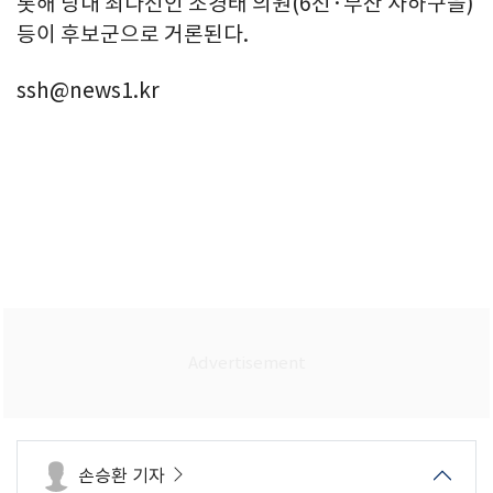
롯해 당내 최다선인 조경태 의원(6선·부산 사하구을)
등이 후보군으로 거론된다.
ssh@news1.kr
손승환 기자