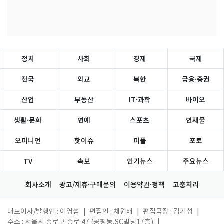
정치
사회
경제
국제
전국
외교
북한
금융·증권
산업
부동산
IT·과학
바이오
생활·문화
연예
스포츠
연재물
오피니언
핫이슈
피플
포토
TV
속보
인기뉴스
주요뉴스
회사소개
광고/제휴·구매문의
이용약관·정책
고충처리
대표이사/발행인 : 이영섭
|
편집인 : 채원배
|
편집국장 : 김기성
|
주소 : 서울시 종로구 종로 47 (공평동,SC빌딩17층)
|