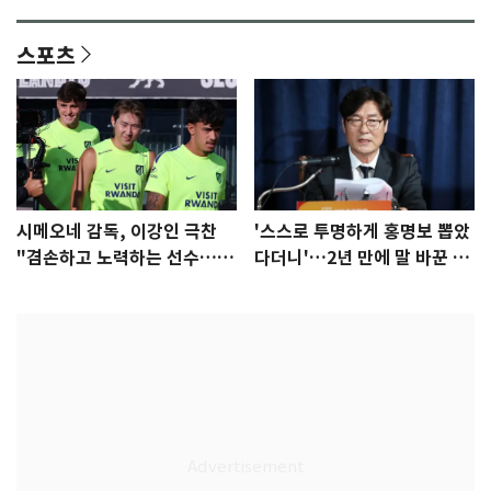
안"
어"…유튜브서 언급
스포츠
시메오네 감독, 이강인 극찬
'스스로 투명하게 홍명보 뽑았
"겸손하고 노력하는 선수…좋
다더니'…2년 만에 말 바꾼 이
은 첫인상"
임생