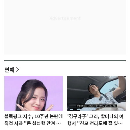
연예
블랙핑크 지수, 10주년 논란에
'김구라子' 그리, 할머니외 여
직접 사과 "큰 섭섭함 안겨 미
행서 "친모 전라도에 잘 있