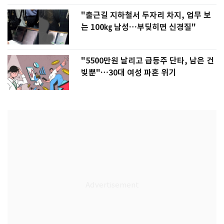
"출근길 지하철서 두자리 차지, 업무 보
는 100㎏ 남성…부딪히면 신경질"
"5500만원 날리고 급등주 단타, 남은 건
빚뿐"…30대 여성 파혼 위기