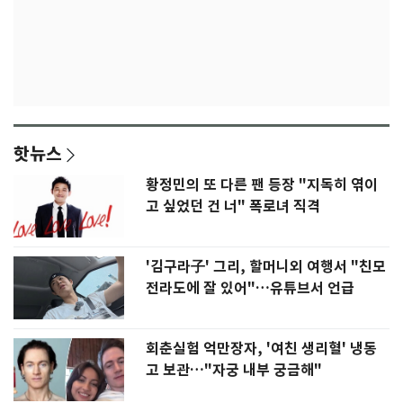
핫뉴스
황정민의 또 다른 팬 등장 "지독히 엮이
고 싶었던 건 너" 폭로녀 직격
'김구라子' 그리, 할머니외 여행서 "친모
전라도에 잘 있어"…유튜브서 언급
회춘실험 억만장자, '여친 생리혈' 냉동
고 보관…"자궁 내부 궁금해"